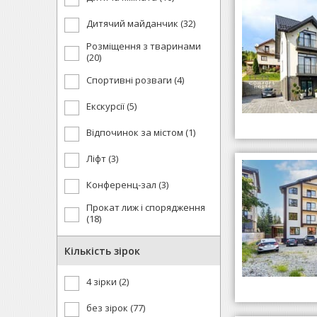
Дитячий майданчик (32)
Розміщення з тваринами
(20)
Спортивні розваги (4)
Екскурсії (5)
Відпочинок за містом (1)
Ліфт (3)
Конференц-зал (3)
Прокат лиж і спорядження
(18)
Кількість зірок
4 зірки (2)
без зірок (77)