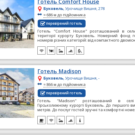
Готель Comfort House
Буковель
, Урочище Вишня, 278
~
≈
686 м до підйомника
перевірений готель
Готель "Comfort House" розташований в сел
території курорту Буковель. Номерний фонд г
номерів різних категорій: від компактного двоміс
Готель Madison
Буковель
, Урочище Вишня, -
~
≈
866 м до підйомника
перевірений готель
Готель "Madison" розташований в сел
Гірськолижному курорті Буковель. До першого ви
метрів. До послуг гостей зручні та комфортні номер