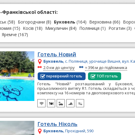
-Франківської області:
ськ
(58)
Богородчани
(8)
Буковель
(164)
Верховина
(66)
Воро
ломия
(15)
Косів
(18)
Микуличин
(84)
Поляниця
(1)
Рогатин
(3)
Яремче
(167)
Готель Новий
Буковель
, с. Поляниця, урочище Вишня, вул. К
~
~
2.0 км до центру
≈
396 м до підйомника
перевірений готель
ТОП готель
Готель "Новий" розташований у Буковелі
гірськолижного витягу R1. Готель складається з
комплексу на 16 номерів та двоповерхового котед
Готель Ніколь
Буковель
, Прохідний, 590