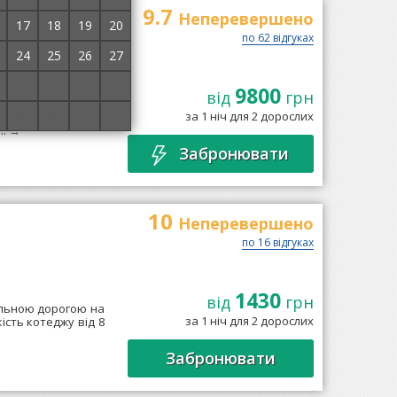
9.7
luded
Неперевершено
17
18
19
20
по 62 відгуках
24
25
26
27
1
2
3
4
9800
від
грн
d SPA included"
8
9
10
11
за 1 ніч для 2 дорослих
Буковеля. У готелі
..
→
Забронювати
10
Неперевершено
по 16 відгуках
1430
від
грн
альною дорогою на
за 1 ніч для 2 дорослих
кість котеджу від 8
Забронювати