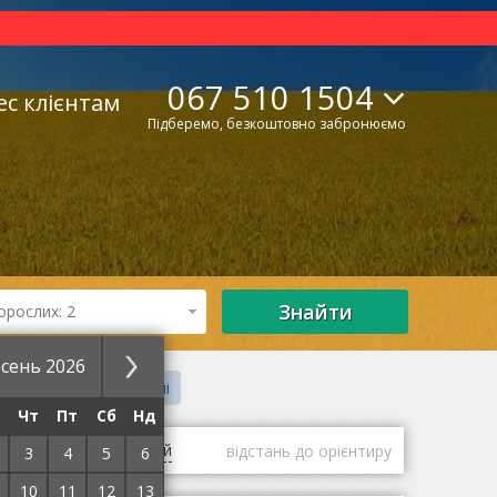
067 510 1504
ес клієнтам
Підберемо, безкоштовно забронюємо
Знайти
орослих: 2
сень 2026
і двори
Спа-готелі
Чт
Пт
Сб
Нд
гі
оцінки гостей
відстань до орієнтиру
3
4
5
6
10
11
12
13