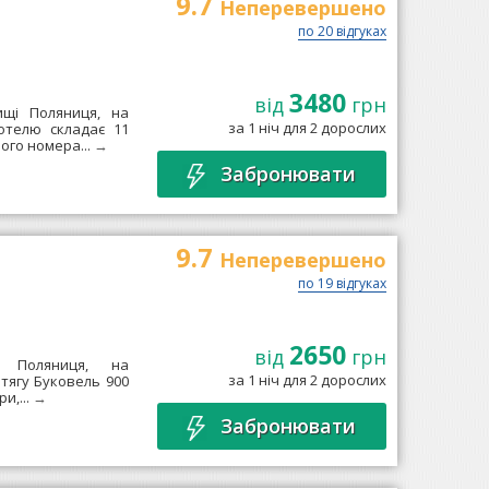
9.7
Неперевершено
по 20 відгуках
3480
від
грн
ищі Поляниця, на
за 1 ніч для 2 дорослих
отелю складає 11
ного номера...
→
Забронювати
9.7
Неперевершено
по 19 відгуках
2650
від
грн
і Поляниця, на
за 1 ніч для 2 дорослих
тягу Буковель 900
и,...
→
Забронювати