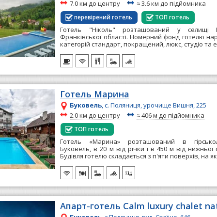
~
~
7.0 км до центру
≈
3.6 км до підйомника
перевірений готель
ТОП готель
Готель "Ніколь" розташований у селищі П
Франківської області. Номерний фонд готелю на
категорій стандарт, покращений, люкс, студіо та е
Готель Марина
Буковель
, с. Поляниця, урочище Вишня, 225
~
~
2.0 км до центру
≈
406 м до підйомника
ТОП готель
Готель «Марина» розташований в гірсько
Буковель, в 20 м від річки і в 450 м від нижньої 
Будівля готелю складається з п'яти поверхів, на як
Апарт-готель Calm luxury chalet na