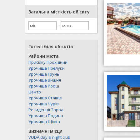
Загальна місткість об'єкту
-
Готелі біля об'єктів
Райони міста
Присілку Прохідний
Урочища Прелуки
Урочища Грунь
Урочище Вишня
Урочища Росіш
Центр
Урочища Стаїще
Урочища Чурів
Резиденції Зарва
Урочища Подина
Урочища Щівка
Визначні місця
VODA day & night club