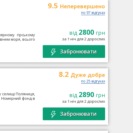
9.5
Неперевершено
по 97 відгуках
2800
від
грн
лярному гірському
за 1 ніч для 2 дорослих
рівнем моря, всього
Забронювати
8.2
Дуже добре
по 25 відгуках
2890
 селищі Поляниця,
від
грн
". Номерний фонд в
за 1 ніч для 2 дорослих
→
Забронювати