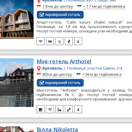
Буковель
, с.Поляниця, вул. Стаїще, 646
~
~
1.8 км до центру
≈
1.7 км до підйомника
перевірений готель
Апарт-готель "Calm luxury chalet natural" з
Поляниця, за 1,8 км від гірськолижного курор
послуг гостей номери, оснащені усім необхідним дл
Міні-готель Arthotel
Буковель
, с. Поляниця, участок Щівки, 2/4
~
~
800 м до центру
≈
94 м до підйомника
перевірений готель
Міні-готель "Arthotel" знаходиться у селищі П
підйомником №5. До послуг гостей номери
необхідним для комфортного проживання: зручним
Вілла Nikoletta