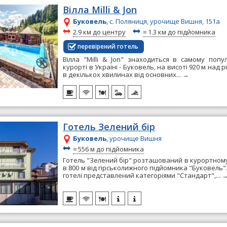
Вілла Milli & Jon
Буковель
, с. Поляниця, урочище Вишня, 151а
~
~
2.9 км до центру
≈
1.3 км до підйомника
перевірений готель
Вілла "Milli & Jon" знаходиться в самому попу
курорті в Україні - Буковель, на висоті 920 м над 
в декількох хвилинах від основних...
→
Готель Зелений бір
Буковель
, урочище Вишня
~
≈
556 м до підйомника
Готель "Зелений бір" розташований в курортному
в 800 м від гірськолижного підйомника "Буковель
готелі представлений категоріями "Стандарт",...