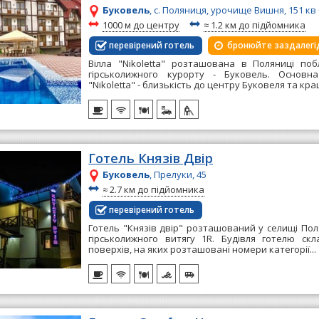
Буковель
, с. Поляниця, урочище Вишня, 151 кв
~
~
1000 м до центру
≈
1.2 км до підйомника
перевірений готель
бронюйте заздалегі

Вілла "Nikoletta" розташована в Поляниці по
гірськолижного курорту - Буковель. Основн
"Nikoletta" - близькість до центру Буковеля та кра
Готель Князів Двір
Буковель
, Прелуки, 45
~
≈
2.7 км до підйомника
перевірений готель
Готель "Князів двір" розташований у селищі Поля
гірськолижного витягу 1R. Будівля готелю ск
поверхів, на яких розташовані номери категорії...