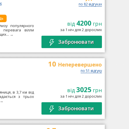
 б
по 82 відгуках
дь
4200
від
грн
близу популярного
за 1 ніч для 2 дорослих
а перевага вілли
щих...
→
Забронювати
10
Неперевершено
по 51 відгуку
3025
від
грн
ниця, в 3,7 км від
за 1 ніч для 2 дорослих
ладається з трьох
→
Забронювати