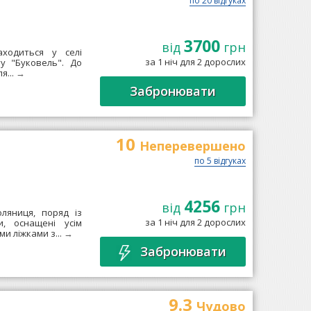
по 20 відгуках
3700
від
грн
находиться у селі
за 1 ніч для 2 дорослих
ту "Буковель". До
я...
→
Забронювати
10
Неперевершено
по 5 відгуках
4256
від
грн
оляниця, поряд із
за 1 ніч для 2 дорослих
, оснащені усім
и ліжками з...
→
Забронювати
9.3
Чудово