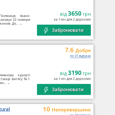
3650
від
грн
оляниця, Івано-
за 1 ніч для 2 дорослих
раховує 23 номери
коном. До...
→
Забронювати
7.6
Добре
по 37 відгуках
3190
від
грн
лижному курорті
за 1 ніч для 2 дорослих
станції витягу №1.
их...
→
Забронювати
10
tural
Неперевершено