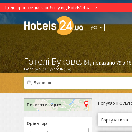
Щодо пропозицій заробітку від Hotels24.ua -->
укр
Готелі Буковеля,
показано 79 з 16
Готелі
(4791)
Буковель
(164)
Популярні фільт
Показати карту
Сортувати за:
Орієнтир