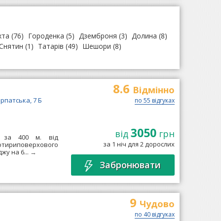
хта
(76)
Городенка
(5)
Дземброня
(3)
Долина
(8)
Снятин
(1)
Татарів
(49)
Шешори
(8)
8.6
Відмінно
арпатська, 7 Б
по 55 відгуках
3050
від
грн
, за 400 м. від
за 1 ніч для 2 дорослих
 чотириповерхового
жу на 6...
→
Забронювати
9
Чудово
по 40 відгуках