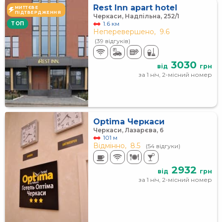
Rest Inn apart hotel
МИТТЄВЕ
ПІДТВЕРДЖЕННЯ
Черкаси, Надпільна, 252/1
1.6 км
TOП
Неперевершено,
9.6
(39 відгуків)
3030
від
грн
за 1 ніч, 2-місний номер
Optima Черкаси
Черкаси, Лазарєва, 6
101 м
Відмінно,
8.5
(54 відгуки)
2932
від
грн
за 1 ніч, 2-місний номер