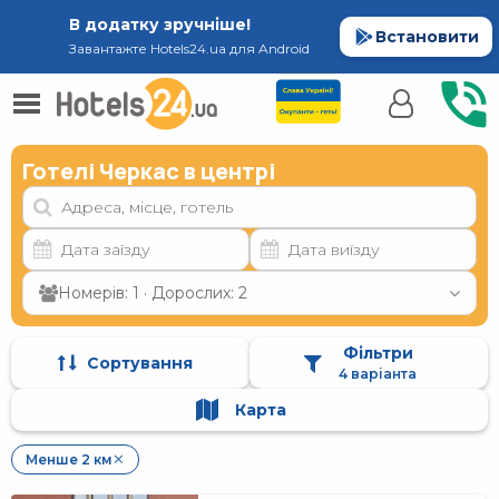
В додатку зручніше!
Встановити
Завантажте Hotels24.ua для Android
Готелі Черкас в центрі
Номерів: 1 · Дорослих: 2
Фільтри
Сортування
4 варіанта
Карта
Менше 2 км
✕