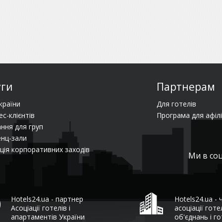
уги
Партнерам
країни
Для готелів
ес-клієнтів
Програма для афілі
ння для груп
нц-зали
ція корпоративних заходів
Ми в со
Hotels24.ua - партнер
Hotels24.ua - 
Асоціації готелів і
асоціації гот
апартаментів України
об'єднань і го