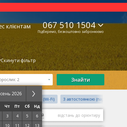
067 510 1504
ес клієнтам
Підберемо, безкоштовно забронюємо
↶
Скинути фільтр
Знайти
орослих: 2
сень 2026
Wi-Fi")
З інтернет (Wi-Fi)
З автостоянкою (парковкою)
Чт
Пт
Сб
Нд
гі
оцінки гостей
відстань до орієнтиру
3
4
5
6
10
11
12
13