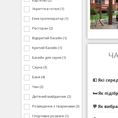
карткою (2)
Укриття в готелі (1)
Електрогенератор (1)
Ресторан (2)
Відкритий басейн (1)
Критий басейн (1)
ЧА
Басейн для сауни (1)
Сауна (3)
Баня (4)
💵 Які сер
Чан (2)
🛏️ Як під
Дитячий майданчик (2)
💬 Як вибр
Розміщення з тваринами (3)
Спортивні розваги (1)