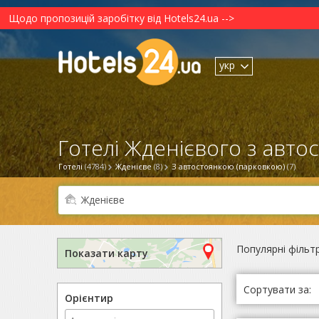
Щодо пропозицій заробітку від Hotels24.ua -->
укр
Готелі Жденієвого з авто
Готелі
(4784)
Жденієве
(8)
З автостоянкою (парковкою)
(7)
Популярні фільт
Показати карту
Сортувати за:
Орієнтир