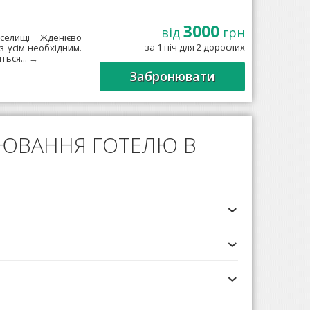
3000
від
грн
елищі Жденієво
за 1 ніч для 2 дорослих
з усім необхідним.
ться...
→
Забронювати
НЮВАННЯ ГОТЕЛЮ В