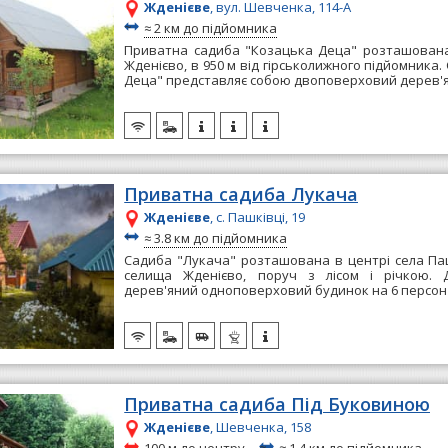
Жденієве
, вул. Шевченка, 114-А
~
≈
2 км до підйомника
Приватна садиба "Козацька Деца" розташована
Жденієво, в 950 м від гірськолижного підйомника
Деца" представляє собою двоповерховий дерев'я
Приватна садиба Лукача
Жденієве
, с. Пашківці, 19
~
≈
3.8 км до підйомника
Садиба "Лукача" розташована в центрі села Пашк
селища Жденієво, поруч з лісом і річкою. 
дерев'яний одноповерховий будинок на 6 персон і
Приватна садиба Під Буковиною
Жденієве
, Шевченка, 158
~
~