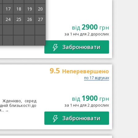
IKUY
17
18
19
20
24
25
26
27
2900
розташований у
від
грн
1
2
3
4
 у традиційному
за 1 ніч для 2 дорослих
теджі, які...
→
8
9
10
11
Забронювати
9.5
Неперевершено
по 17 відгуках
1900
від
грн
 Жденієво, серед
за 1 ніч для 2 дорослих
дній близькості до
...
→
Забронювати