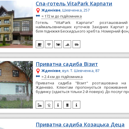
Спа-готель VitaPark Карпати
Жденієве
, Шевченка, 257
~
≈
172 м до підйомника
Готель "VitaPark Карпати" розташова
наймальовничіших куточків Західних Карпат у
біля підніжжя Бескидського хребта. Номерний фонд
Приватна садиба Візит
Жденієве
, вул. Т. Шевченка, 87
~
≈
2.4 км до підйомника
Приватна садиба "Візит" розташована на
Жденієво. Клієнтам пропонується проживання
будинку (здається тільки 2-й поверх). До послуг п
Приватна садиба Козацька Деца