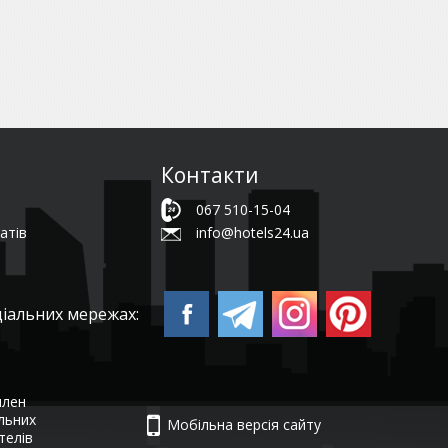
Контакти
067 510-15-04
атів
info@hotels24.ua
ціальних мережах:
член
ельних
Мобільна версія сайту
телів