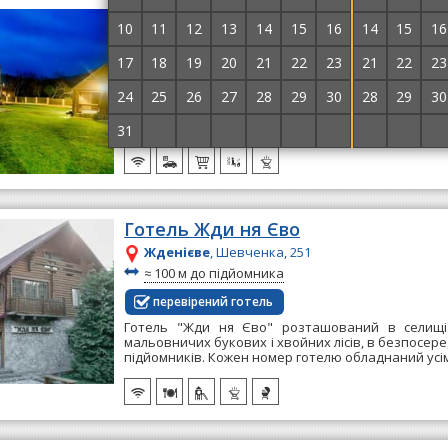
Готельно-ресторанний комплекс P
10
11
12
13
14
15
16
14
15
16
Жденієве
, с. Щербовець, 35
17
~
18
19
20
21
~
22
23
21
22
23
4.0 км до центру
≈
2.2 км до підйомника
Готельно-ресторанний комплекс "PIKUY" 
24
25
26
27
28
29
30
28
29
30
мальовничому селищі Щербовець. Оформлено
закарпатському стилі. На території комплексу є 2 ко
31
1
2
3
4
5
6
5
6
7
Готель Жди ня Єво
Жденієве
, Шевченка, 251
~
≈
100 м до підйомника
перевірений готель
Готель "Жди ня Єво" розташований в селищі
мальовничих букових і хвойних лісів, в безпосере
підйомників. Кожен номер готелю обладнаний усім