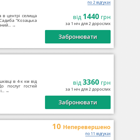
по 2 відгуках
1440
 в центрі селища
від
грн
. Садиба "Козацька
за 1 ніч для 2 дорослих
ний...
→
Забронювати
3360
івці в 4-х км від
від
грн
До послуг гостей
за 1 ніч для 2 дорослих
...
→
Забронювати
10
Неперевершено
по 11 відгуках