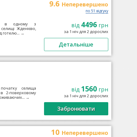
9.6
Неперевершено
по 51 відгуку
4496
ний в одному з
від
грн
 селищі Жденієво,
за 1 ніч для 2 дорослих
 готелю...
→
Детальніше
1560
 початку селища
від
грн
 в 2-поверховому
за 1 ніч для 2 дорослих
роживаючих...
→
Забронювати
10
Неперевершено