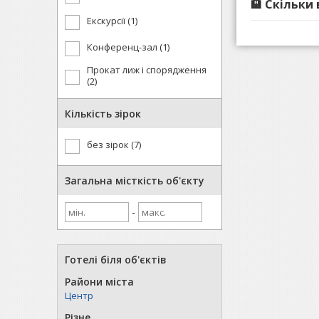
🏨 Скільки
Екскурсії (1)
Конференц-зал (1)
Прокат лиж і спорядження
(2)
Кількість зірок
без зірок (7)
Загальна місткість об'єкту
-
Готелі біля об'єктів
Райони міста
Центр
Різне