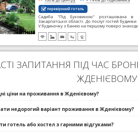
100 м до центру
≈
1.4 км до підйомника
перевірений готель
Садиба "Під Буковиною" розташована в с
Закарпатської області. До послуг гостей будинки 
У будиночку з банею на першому поверсі знаходи
СТІ ЗАПИТАННЯ ПІД ЧАС БРО
ЖДЕНІЄВОМУ
едні ціни на проживання в Жденієвому?
ібрати недорогий варіант проживання в Жденієвому?
ати готель або хостел з гарними відгуками?