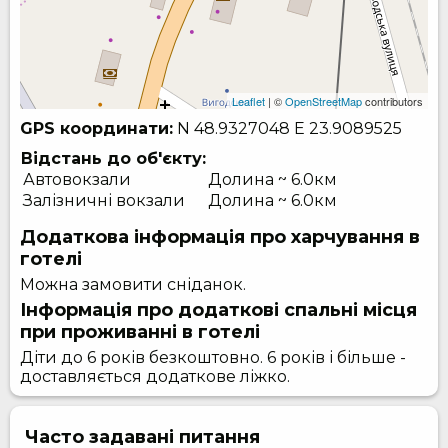
Leaflet
| ©
OpenStreetMap
contributors
GPS координати:
N 48.9327048
E 23.9089525
Відстань до об'єкту:
Автовокзали
Долина ~ 6.0км
Залізничні вокзали
Долина ~ 6.0км
Додаткова інформація про харчування в
готелі
Можна замовити сніданок.
Інформація про додаткові спальні місця
при проживанні в готелі
Діти до 6 років безкоштовно. 6 років і більше -
доставляється додаткове ліжко.
Часто задавані питання