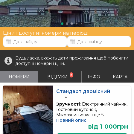
Ціни і доступні номери на період:
Будь ласка, вкажіть дати проживання щоб побачити
доступні номери і ціни.
8
НОМЕРИ
ВІДГУКИ
ІНФО
КАРТА
Стандарт двомісний
+
Зручності
: Електричний чайник,
Гостьовий куточок,
Мікрохвильовка і ще 5
Повний опис
від 1 000грн