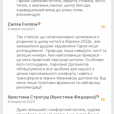
Гарний сімейний мотель, закрита стоянка, чисто,
тепло, є альтанки, мангал, центр Вигоди,
індивідуальний вихід до річки, пляж,
рекомендую.
Zarina Fomina
10
12 вересня 2023
Так сталося, що незаплановано зупинялися з
родиною в цьому мотелі в березні 2022р., але
залишилися дуууже задоволені! Гарне місце
розташування - природа, тиша навкруги; чисті та
затишні номери. Але найголовніша прикраса -
це мега привітний персонал мотелю. Особливо
його господарка , Кароліна! Допомогла
облаштуватися, все зробила для нашого з
дітьми максимального комфорту і навіть з
трансфером в Іванко-Франківськ допомогла. Від
мене лише позитивні враження та найгарніші
рекомендації!
Христина Строгуш (Христина Федорко)
10
12 вересня 2023
Дуже затишний і комфортний мотель, чудова