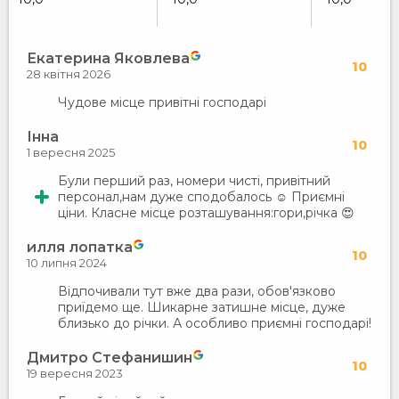
Екатерина Яковлева
10
28 квітня 2026
Чудове місце привітні господарі
Інна
10
1 вересня 2025
Були перший раз, номери чисті, привітний
персонал,нам дуже сподобалось ☺️ Приємні
ціни. Класне місце розташування:гори,річка 😍
илля лопатка
10
10 липня 2024
Відпочивали тут вже два рази, обов'язково
приїдемо ще. Шикарне затишне місце, дуже
близько до річки. А особливо приємні господарі!
Дмитро Стефанишин
10
19 вересня 2023