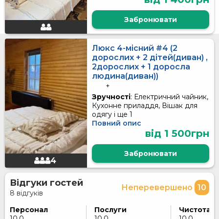
Забронювати
Люкс 4-місний #4 (2
дорослих + 2 дітей(диван) ,
2дорослих + 1 доросла
людина(диван))
+
Зручності
: Електричний чайник,
Кухонне приладдя, Вішак для
одягу і ще 1
Повний опис
від 1 500грн
Забронювати
4
Відгуки гостей
Неперевершено
10
8 відгуків
Персонал
Послуги
Чистота
10,0
10,0
10,0