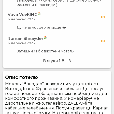
атмосфера, якісний сервіс, а ще супер бонус -
мальовничі краєвиди )
Vova VovKING
10
12 вересня 2023
Дуже атмосферне місце ❤️
Roman Shnayder
10
12 вересня 2023
Затишний і бюджетний мотель.
Відгуки
1-8
з
8
Опис готелю
Мотель "Володар" знаходиться у центрі смт.
Вигода, Івано-Франківської області. До послуг
гостей номери, обладнані всім необхідним для
комфортного проживання. У номері зручне
двоспальне ліжко, телевізор, душ, wi-fi та
кабельне телебачення. Поруч краєвиди Карпат
та шум гірської річки. На території є мангал та