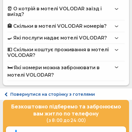
⏰ О котрій в мотелі VOLODAR заїзд і
виїзд?
🏨 Скільки в мотелі VOLODAR номерів?
Більше інформації про Мотель VOLODAR
мотелі VOLODAR
🍳 Які послуги надає мотелі VOLODAR?
на сайті
мотелю VOLODAR
💵 Скільки коштує проживання в мотелі
Інтернет
VOLODAR?
Магазини
мотелі VOLODAR
Автостоянка
🛏️ Які номери можна забронювати в
Обслуговування номерів
на сайті Hotels24.ua
мотелі VOLODAR?
Розміщення з тваринами
Рибна ловля
Мангал
Стандарт двомісний
Сніданок в номер
Люкс двомісний #1
Повернутися на сторінку з готелями
Приладдя для барбекю
Люкс двомісний #2
Шезлонги / пляжні крісла
Люкс 4-місний #4 (2 дорослих + 2 дітей(диван) ,
Безкоштовно підберемо та забронюємо
Відпочинок за містом
2дорослих + 1 доросла людина(диван))
Парковка під охороною
вам житло по телефону
Обмін валюти
(з 8:00 до 24:00)
Тераса
Місце для пікніка