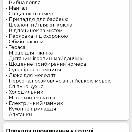
- Рибна ловля
- Мангал
- Сніданок в номер
- Приладдя для барбекю
- Шезлонги / пляжні крісла
- Відпочинок за містом
- Парковка під охороною
- Обмін валюти
- Тераса
- Місце для пікніка
- Дитячий ігровий майданчик
- Щоденне прибирання номера
- Сувенірна крамниця
- Люкс для молодят
- Персонал розмовляє англійською мовою
- Спільна кухня
- Холодильник
- Мікрохвильова піч
- Електричний чайник
- Кухонне приладдя
- Альтанки
Порядок проживання у готелі