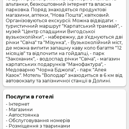
альтанки, безкоштовний інтернет та власна
парковка. Поряд знаходяться продуктові
магазини, аптеки, "Нова Пошта", квітковий.
Організовуються екскурсії. Можна відвідати: -
туристичний маршрут "Карпатський трамвай", -
музей "Центр спадщини Вигодської
вузькоколійки", - набережну, де з'єднуються дві
річки "Свіча" та "Мізунка", - Вузькоколійний міст,
де можна випити запашну каву коло багаття "12
місяців" та відпочити на гойдалці, - парк
"Закоханик", - водоспад річки "Свіча", - магазин
карпатських подарунків "Манофактура", -
Медоварню "Чорна Бджола", - парк "Алея
Казок". Мотель "Володар" знаходиться в 6 км від
автовокзалу та залізничної станції в Долині.
Послуги в готелі
- Інтернет
- Магазини
- Автостоянка
- Обслуговування номерів
- Розміщення з тваринами