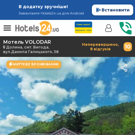
В додатку зручніше!
Встановити
Завантажте Hotels24.ua для Android
Мотель VOLODAR
Неперевершено,
10
Долина, смт. Вигода,
8 відгуків
вул.Данила Галицького, 58
МИТТЄВЕ БРОНЮВАННЯ