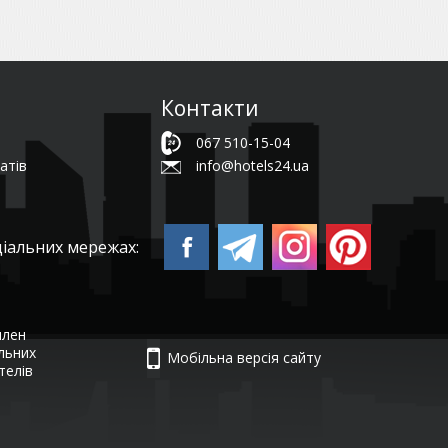
Контакти
067 510-15-04
атів
info@hotels24.ua
ціальних мережах:
член
ельних
Мобільна версія сайту
телів