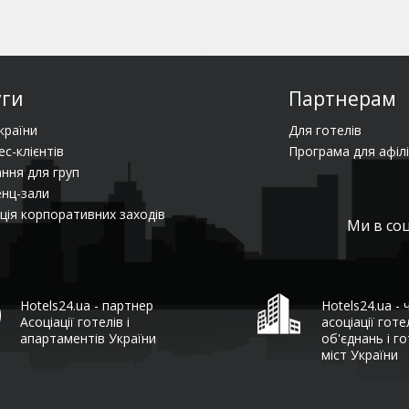
уги
Партнерам
країни
Для готелів
ес-клієнтів
Програма для афілі
ння для груп
нц-зали
ція корпоративних заходів
Ми в со
Hotels24.ua - партнер
Hotels24.ua - 
Асоціації готелів і
асоціації гот
апартаментів України
об'єднань і го
міст України