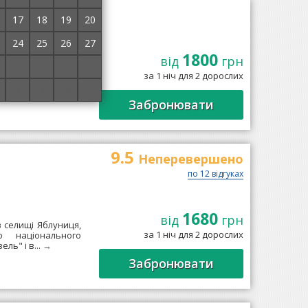
17
18
19
20
24
25
26
27
1800
селі Яблуниця на
від
грн
1
2
3
4
а, поруч з трасою
за 1 ніч для 2 дорослих
сць)....
→
8
9
10
11
Забронювати
9.5
Неперевершено
по 12 відгуках
1680
від
грн
 селищі Яблуниця,
за 1 ніч для 2 дорослих
о національного
ль" і в...
→
Забронювати