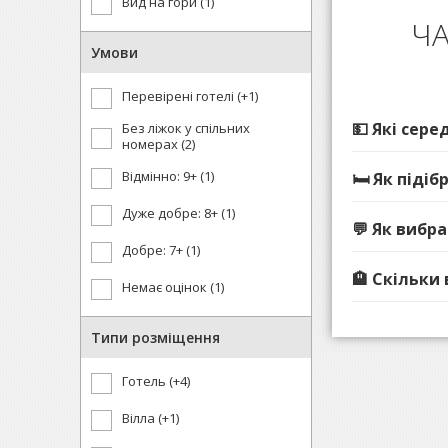
Вид на гори (1)
ЧА
Умови
Перевірені готелі (+1)
💵 Які сере
Без ліжок у спільних
номерах (2)
Відмінно: 9+ (1)
🛏️ Як під
Дуже добре: 8+ (1)
💬 Як вибр
Добре: 7+ (1)
🏨 Скільки
Немає оцінок (1)
Типи розміщення
Готель (+4)
Вілла (+1)