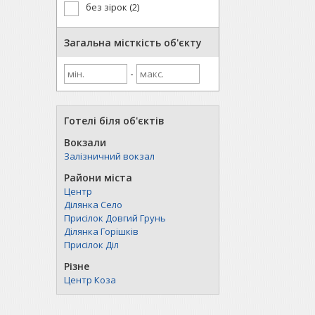
без зірок (2)
Загальна місткість об'єкту
-
Готелі біля об'єктів
Вокзали
Залізничний вокзал
Райони міста
Центр
Ділянка Село
Присілок Довгий Грунь
Ділянка Горішків
Присілок Діл
Різне
Центр Коза