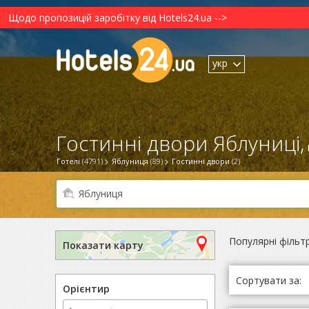
Щодо пропозицій заробітку від Hotels24.ua -->
укр
Гостинні двори Яблуниці,
Готелі
(4791)
Яблуниця
(89)
Гостинні двори
(2)
Популярні фільт
Показати карту
Сортувати за:
Орієнтир