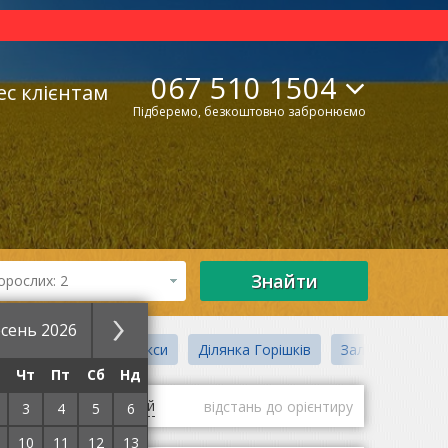
067 510 1504
ес клієнтам
Підберемо, безкоштовно забронюємо
Знайти
орослих: 2
сень 2026
о-ресторанні комплекси
Ділянка Горішків
Залізничний во
Чт
Пт
Сб
Нд
гі
оцінки гостей
відстань до орієнтиру
3
4
5
6
10
11
12
13