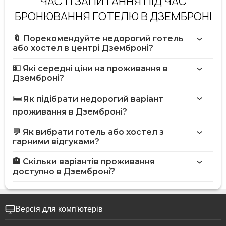
ЧАСТІ ЗАПИТАННЯ ПІД ЧАС
БРОНЮВАННЯ ГОТЕЛЮ В ДЗЕМБРОНІ
🔖 Порекомендуйте недорогий готель
або хостел в центрі Дземброні?
💵 Які середні ціни на проживання в
Дземброні?
🛏️ Як підібрати недорогий варіант
проживання в Дземброні?
💬 Як вибрати готель або хостел з
гарними відгуками?
🏨 Скільки варіантів проживання
доступно в Дземброні?
Версія для комп'ютерів