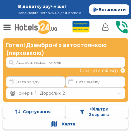
В додатку зручніше!
Встановити
Завантажте Hotels24.ua для Android
Готелі Дземброні з автостоянкою
(парковкою)
Скинути фільтр
Номерів: 1 · Дорослих: 2
Фільтри
Сортування
2 варіанта
Карта