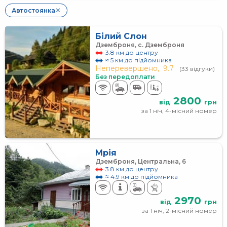
Автостоянка
✕
Білий Слон
Дземброня, с. Дземброня
3.8 км до центру
≈ 5 км до підйомника
Неперевершено,
9.7
(33 відгуки)
Без передоплати
2800
від
грн
за 1 ніч, 4-місний номер
Мрія
Дземброня, Центральна, 6
3.8 км до центру
≈ 4.9 км до підйомника
2970
від
грн
за 1 ніч, 2-місний номер