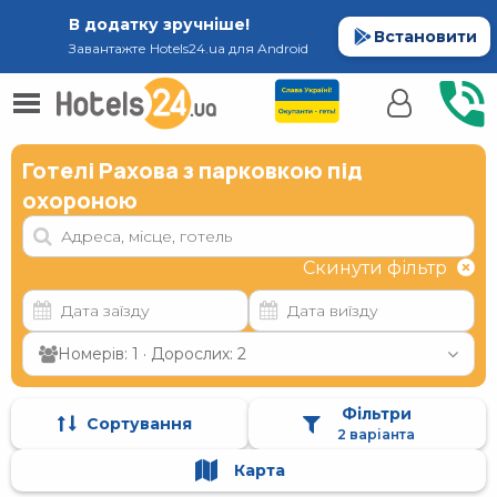
В додатку зручніше!
Встановити
Завантажте Hotels24.ua для Android
Готелі Рахова з парковкою під
охороною
Скинути фільтр
Номерів: 1 · Дорослих: 2
Фільтри
Сортування
2 варіанта
Карта