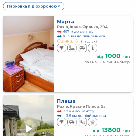
Парковка під охороною
✕
Марта
Рахів, Івана-Франка, 20А
697 м до центру
≈ 1.5 км до підйомника
Оцінка,
6
(1 відгук)
1000
від
грн
за 1 ніч, 2-місний номер
Плеша
Рахів, Красне Плесо, 5а
3.7 км до центру
≈ 3.5 км до підйомника
13800
від
грн
за 1 ніч, 8-місний номер