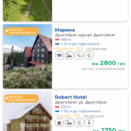
Марина
МИТТЄВЕ
ПІДТВЕРДЖЕННЯ
Драгобрат, курорт Драгобрат
485 м
≈ 27 м до підйомника
Відмінно,
8.5
(45 відгуків)
2800
від
грн
за 1 ніч, 2-місний номер
Robert Hotel
МИТТЄВЕ
ПІДТВЕРДЖЕННЯ
Драгобрат, ур. Драгобрат
223 м
≈ 110 м до підйомника
Чудово,
9.3
(55 відгуків)
2750
від
грн