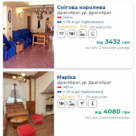
Снігова королева
Драгобрат, ур. Драгобрат
146 м
≈ 119 м до підйомника
Відмінно,
8.8
(10 відгуків)
3432
від
грн
за 1 ніч, 2-місний номер
Маріка
Драгобрат, ур. Драгобрат
481 м
≈ 29 м до підйомника
Чудово,
9.1
(14 відгуків)
4080
від
грн
за 1 ніч, 2-місний номер