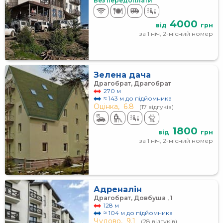
Без передоплати
4000
від
грн
за 1 ніч, 2-місний номер
Зелена дача
Драгобрат, Драгобрат
270 м
≈ 143 м до підйомника
Оцінка,
6.8
(17 відгуків)
1800
від
грн
за 1 ніч, 2-місний номер
Адреналін
Драгобрат, Довбуша , 1
128 м
≈ 104 м до підйомника
Чудово,
9.1
(28 відгуків)