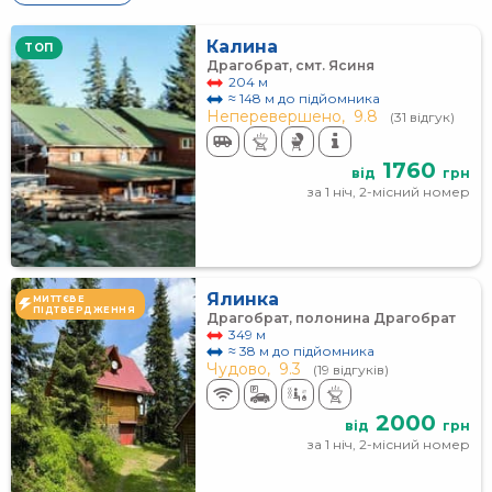
Калина
TOП
Драгобрат, смт. Ясиня
204 м
≈ 148 м до підйомника
Неперевершено,
9.8
(31 відгук)
1760
від
грн
за 1 ніч, 2-місний номер
Ялинка
МИТТЄВЕ
ПІДТВЕРДЖЕННЯ
Драгобрат, полонина Драгобрат
349 м
≈ 38 м до підйомника
Чудово,
9.3
(19 відгуків)
2000
від
грн
за 1 ніч, 2-місний номер