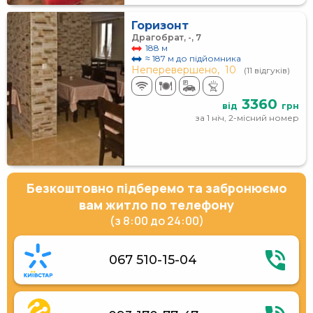
Горизонт
Драгобрат, -, 7
188 м
≈ 187 м до підйомника
Неперевершено,
10
(11 відгуків)
3360
від
грн
за 1 ніч, 2-місний номер
Безкоштовно підберемо та забронюємо
вам житло по телефону
(з 8:00 до 24:00)
067 510-15-04