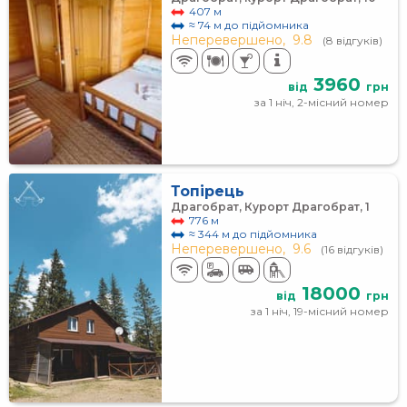
407 м
≈ 74 м до підйомника
Неперевершено,
9.8
(8 відгуків)
3960
від
грн
за 1 ніч, 2-місний номер
Топірець
Драгобрат, Курорт Драгобрат, 1
776 м
≈ 344 м до підйомника
Неперевершено,
9.6
(16 відгуків)
18000
від
грн
за 1 ніч, 19-місний номер