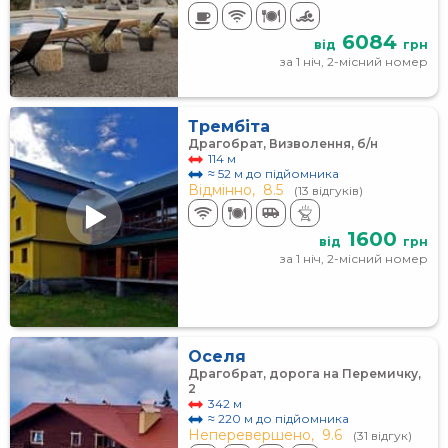
6084
від
грн
за 1 ніч, 2-місний номер
Трембіта
Драгобрат, Визволення, б/н
114 м
≈ 52 м до підйомника
Відмінно,
8.5
(13 відгуків)
1600
від
грн
за 1 ніч, 2-місний номер
Оселя
Драгобрат, дорога на Перемичку,
2
342 м
≈ 220 м до підйомника
Неперевершено,
9.6
(31 відгук)