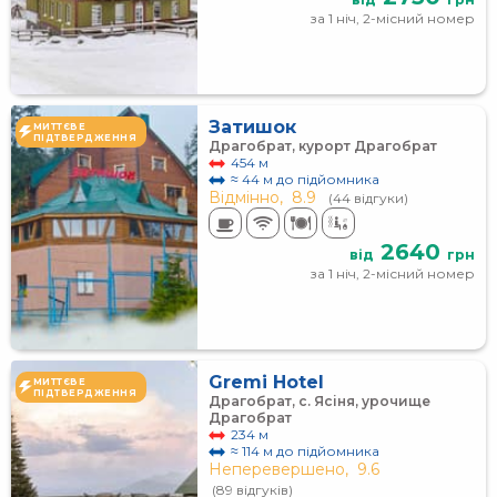
за 1 ніч, 2-місний номер
Затишок
МИТТЄВЕ
ПІДТВЕРДЖЕННЯ
Драгобрат, курорт Драгобрат
454 м
≈ 44 м до підйомника
Відмінно,
8.9
(44 відгуки)
2640
від
грн
за 1 ніч, 2-місний номер
Gremi Hotel
МИТТЄВЕ
ПІДТВЕРДЖЕННЯ
Драгобрат, с. Ясіня, урочище
Драгобрат
234 м
≈ 114 м до підйомника
Неперевершено,
9.6
(89 відгуків)