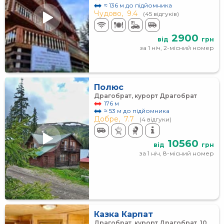
≈ 136 м до підйомника
Чудово,
9.4
(45 відгуків)
2900
від
грн
за 1 ніч, 2-місний номер
Полюс
Драгобрат, курорт Драгобрат
176 м
≈ 53 м до підйомника
Добре,
7.7
(4 відгуки)
10560
від
грн
за 1 ніч, 8-місний номер
Казка Карпат
Драгобрат, курорт Драгобрат, 10