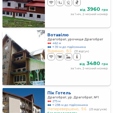
3960
від
грн
за 1 ніч, 2-місний номер
Вотавілю
Драгобрат, урочище Драгобрат
462 м
≈ 39 м до підйомника
Відмінно,
8.5
(31 відгук)
3480
від
грн
за 1 ніч, 2-місний номер
Пік Готель
Драгобрат, ур. Драгобрат, №1
275 м
≈ 238 м до підйомника
Неперевершено,
9.6
(25 відгуків)