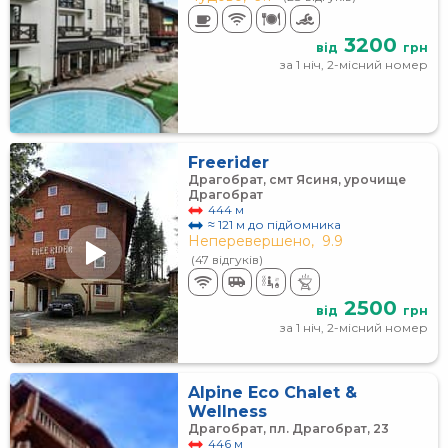
3200
від
грн
за 1 ніч, 2-місний номер
Freerider
Драгобрат, смт Ясиня, урочище
Драгобрат
444 м
≈ 121 м до підйомника
Неперевершено,
9.9
(47 відгуків)
2500
від
грн
за 1 ніч, 2-місний номер
Alpine Eco Chalet &
Wellness
Драгобрат, пл. Драгобрат, 23
446 м