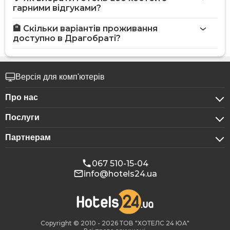
гарними відгуками?
🏨 Скільки варіантів проживання
доступно в Драгобраті?
Версія для комп'ютерів
Про нас
Послуги
Про компанію
Партнерам
Для бізнес-клієнтів
Конфіденційність
Для готелів
Бронювання для груп
Публічна оферта
067 510-15-04
info@hotels24.ua
Програма для афіліатів
Конференц-зали
Наші партнери
Реклама на Hotels24
Copyright © 2010 - 2026 ТОВ "ХОТЕЛС 24 ЮА"