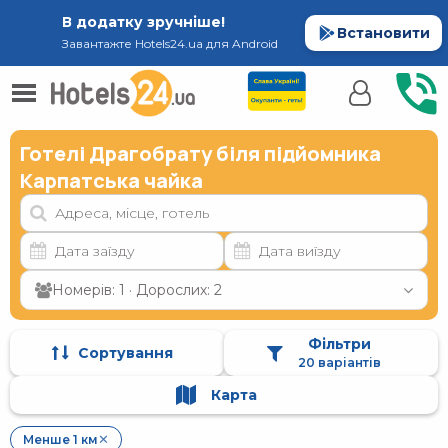
В додатку зручніше!
Встановити
Завантажте Hotels24.ua для Android
Готелі Драгобрату біля підйомника
Карпатська чайка
Номерів: 1 · Дорослих: 2
Фільтри
Сортування
20 варіантів
Карта
Менше 1 км
✕