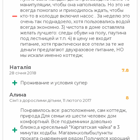
манипуляции, чтобы она наполнялась. Но это не
всегда помогало и приходилось ждать, чтобы
кто-то в колодце включил насос . За неделю это
очень так поднадоело, хотя пользовались водой
всегда экономно. 3) чистота в доме оставляла
желать лучшего: следы обуви на полу, паутина
под лестницей и т.п. 4) в цену не входит
питание, хотя практически все отели за те же
деньги предлагают двухразовое питание, НО
мы искали именно коттедж;
Наталія
7.8
28 січня 2018
Проживание и условия супер
Алина
8
Сім'ї з дорослими дітьми,
11 лютого 2017
Понравилось все: расположение, сам коттедж,
природа.Для семьи из шести человек дом
комфортный. Все подъемники довольно
близко,а кресельный "Карпатская чайка" в 3
минутах ходьбы. Магазин,колыбы,пункты
проката снаряжения рядом.Получился хороший