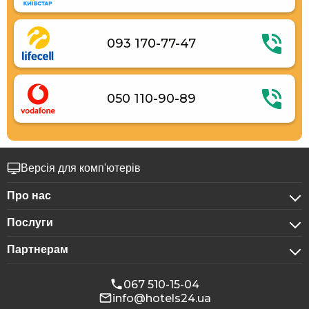
093 170-77-47
050 110-90-89
Версія для комп'ютерів
Про нас
Послуги
Про компанію
Партнерам
Для бізнес-клієнтів
Конфіденційність
Для готелів
Бронювання для груп
Публічна оферта
067 510-15-04
info@hotels24.ua
Програма для афіліатів
Конференц-зали
Наші партнери