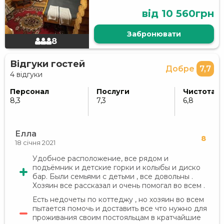
від 10 560грн
Забронювати
8
Відгуки гостей
Добре
7,7
4 відгуки
Персонал
Послуги
Чистота
8,3
7,3
6,8
Елла
8
18 січня 2021
Удобное расположение, все рядом и
подъёмник и детские горки и колыбы и диско
бар. Были семьями с детьми , все довольны .
Хозяин все рассказал и очень помогал во всем .
Есть недочеты по коттеджу , но хозяин во всем
пытается помочь и доставить все что нужно для
проживания своим постояльцам в кратчайшие