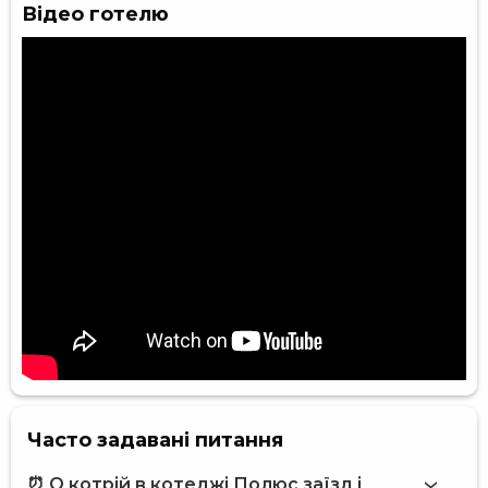
Відео готелю
Часто задавані питання
⏰ О котрій в котеджі Полюс заїзд і