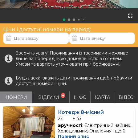
Ціни і доступні номери на період:
Зверніть увагу! Проживання із тваринами можливе
лише за попередньою домовленістю з готелем.
Умови та вартість уточнювати при бронюванні.
Будь ласка, вкажіть дати проживання щоб побачити
доступні номери і ціни.
4
НОМЕРИ
ВІДГУКИ
ІНФО
КАРТА
ВІДЕО
Котедж 8-місний
2x
+ 4x
Зручності
: Електричний чайник,
Холодильник, Опалення і ще 6
Повний опис