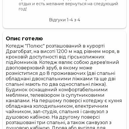
отдых и есть желание вернуться на следующий
год!
Відгуки
1-4
з
4
Опис готелю
Котедж "Полюс" розташований в курорті
Драгобрат, на висоті 1200 м над рівнем моря, в
кроковій доступності від гірськолижних
підйомників. Котедж являє собою дерев'яний
двоповерховий зруб, в якому може
розміститися до 8 проживаючих (дві спальні
обладнані двохспальними ліжками та ще дві
спальні мають по два односпальні ліжка).
Будинок оснащений комфортабельними
меблями, телевізором із супутниковими
каналами. На першому поверсі котеджу є кухня
обладнана холодильником, електричним
чайником, зал-студія, спальня і санвузол з
душовою кабіною. На другому поверсі
розташовані три спальні, а також санвузол з
душовою кабіною. Дрова або вугілля для