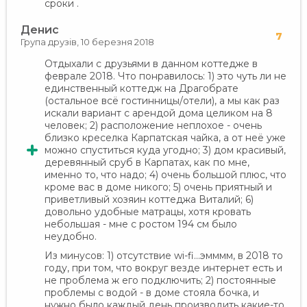
сроки .
Денис
7
Група друзів,
10 березня 2018
Отдыхали с друзьями в данном коттедже в
феврале 2018. Что понравилось: 1) это чуть ли не
единственный коттедж на Драгобрате
(остальное всё гостинницы/отели), а мы как раз
искали вариант с арендой дома целиком на 8
человек; 2) расположение неплохое - очень
близко креселка Карпатская чайка, а от неё уже
можно спуститься куда угодно; 3) дом красивый,
деревянный сруб в Карпатах, как по мне,
именно то, что надо; 4) очень большой плюс, что
кроме вас в доме никого; 5) очень приятный и
приветливый хозяин коттеджа Виталий; 6)
довольно удобные матрацы, хотя кровать
небольшая - мне с ростом 194 см было
неудобно.
Из минусов: 1) отсутствие wi-fi...эмммм, в 2018 то
году, при том, что вокруг везде интернет есть и
не проблема ж его подключить; 2) постоянные
проблемы с водой - в доме стояла бочка, и
нужно было каждый день производить какие-то