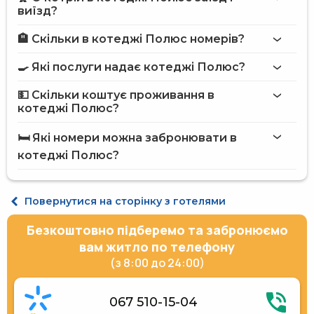
виїзд?
🏨 Скільки в котеджі Полюс номерів?
Більше інформації про Котедж Полюс
котеджі Полюс
🍳 Які послуги надає котеджі Полюс?
на сайті
котеджа Полюс
💵 Скільки коштує проживання в
Пральня
котеджі Полюс?
Мангал
котеджі Полюс
Приладдя для барбекю
🛏️ Які номери можна забронювати в
Вулична парковка
на сайті Hotels24.ua
котеджі Полюс?
Платний трансфер
Місце для пікніка
Електрогенератор
Котедж 8-місний
Розміщення з тваринами (до 3 кг)
Повернутися на сторінку з готелями
Безкоштовно підберемо та забронюємо
вам житло по телефону
(з 8:00 до 24:00)
067 510-15-04