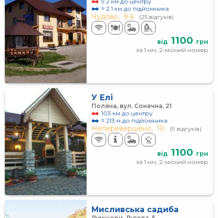
9.2 км до центру
≈ 2.1 км до підйомника
Чудово,
9.4
(25 відгуків)
1100
від
грн
за 1 ніч, 2-місний номер
У Елі
Поляна, вул. Сонячна, 21
103 км до центру
≈ 213 м до підйомника
Неперевершено,
10
(9 відгуків)
1100
від
грн
за 1 ніч, 2-місний номер
Мисливська садиба
Лумшори, Лугова, 5