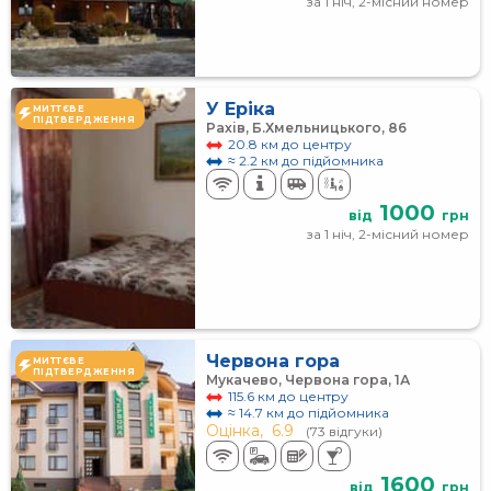
за 1 ніч, 2-місний номер
У Еріка
МИТТЄВЕ
ПІДТВЕРДЖЕННЯ
Рахів, Б.Хмельницького, 86
20.8 км до центру
≈ 2.2 км до підйомника
1000
від
грн
за 1 ніч, 2-місний номер
Червона гора
МИТТЄВЕ
ПІДТВЕРДЖЕННЯ
Мукачево, Червона гора, 1А
115.6 км до центру
≈ 14.7 км до підйомника
Оцінка,
6.9
(73 відгуки)
1600
від
грн