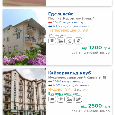
Едельвейс
Поляна, Курортно-Бічна, 4
104.8 км до центру
≈ 1.8 км до підйомника
Неперевершено,
9.9
(27 відгуків)
1200
від
грн
за 1 ніч, 2-місний номер
Кайзервальд клуб
Мукачево, санаторий Карпаты, 1Б
106.4 км до центру
≈ 5.7 км до підйомника
Чудово,
9.4
(3 відгуки)
Без передоплати
2500
від
грн
за 1 ніч, 2-місний номер