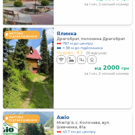
за 1 ніч, 2-місний номер
Ялинка
МИТТЄВЕ
ПІДТВЕРДЖЕННЯ
Драгобрат, полонина Драгобрат
787 м до центру
≈ 38 м до підйомника
Чудово,
9.3
(19 відгуків)
2000
від
грн
за 1 ніч, 2-місний номер
Ажіо
МИТТЄВЕ
ПІДТВЕРДЖЕННЯ
Міжгір’я, с. Колочава, вул.
Шевченка, 81а
45.7 км до центру