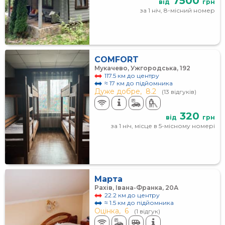
7500
від
грн
за 1 ніч, 8-місний номер
COMFORT
Мукачево, Ужгородська, 192
117.5 км до центру
≈ 17 км до підйомника
Дуже добре,
8.2
(13 відгуків)
320
від
грн
за 1 ніч, місце в 5-місному номері
Марта
Рахів, Івана-Франка, 20А
22.2 км до центру
≈ 1.5 км до підйомника
Оцінка,
6
(1 відгук)