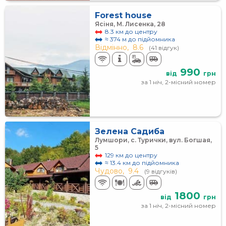
Forest house
Ясіня, М. Лисенка, 28
8.3 км до центру
≈ 374 м до підйомника
Відмінно,
8.6
(41 відгук)
990
від
грн
за 1 ніч, 2-місний номер
Зелена Садиба
Лумшори, с. Турички, вул. Богшая,
5
129 км до центру
≈ 13.4 км до підйомника
Чудово,
9.4
(9 відгуків)
1800
від
грн
за 1 ніч, 2-місний номер