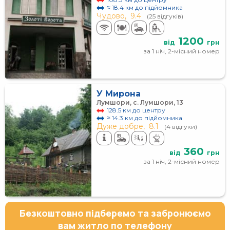
≈ 18.4 км до підйомника
Чудово,
9.4
(25 відгуків)
1200
від
грн
за 1 ніч, 2-місний номер
У Мирона
Лумшори, с. Лумшори, 13
128.5 км до центру
≈ 14.3 км до підйомника
Дуже добре,
8.1
(4 відгуки)
360
від
грн
за 1 ніч, 2-місний номер
Безкоштовно підберемо та забронюємо
вам житло по телефону