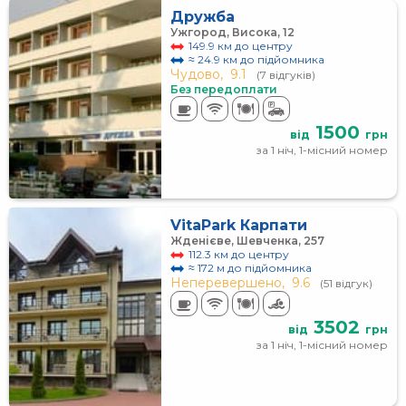
Дружба
Ужгород, Висока, 12
149.9 км до центру
≈ 24.9 км до підйомника
Чудово,
9.1
(7 відгуків)
Без передоплати
1500
від
грн
за 1 ніч, 1-місний номер
VitaPark Карпати
Жденієве, Шевченка, 257
112.3 км до центру
≈ 172 м до підйомника
Неперевершено,
9.6
(51 відгук)
3502
від
грн
за 1 ніч, 1-місний номер