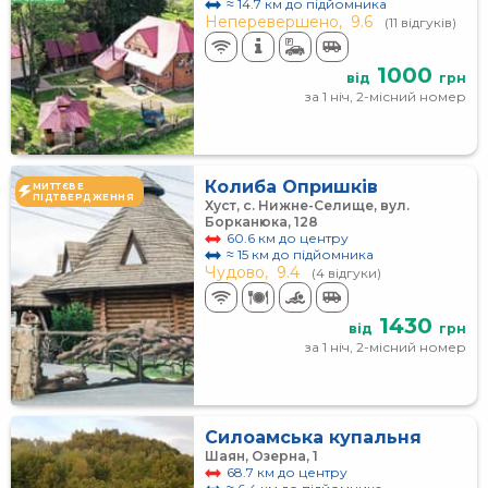
≈ 14.7 км до підйомника
Неперевершено,
9.6
(11 відгуків)
1000
від
грн
за 1 ніч, 2-місний номер
Колиба Опришків
МИТТЄВЕ
ПІДТВЕРДЖЕННЯ
Хуст, с. Нижне-Селище, вул.
Борканюка, 128
60.6 км до центру
≈ 15 км до підйомника
Чудово,
9.4
(4 відгуки)
1430
від
грн
за 1 ніч, 2-місний номер
Силоамська купальня
Шаян, Озерна, 1
68.7 км до центру