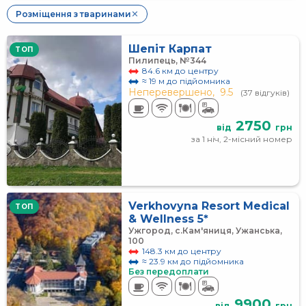
Розміщення з тваринами
✕
Шепіт Карпат
TOП
Пилипець, №344
84.6 км до центру
≈ 19 м до підйомника
Неперевершено,
9.5
(37 відгуків)
2750
від
грн
за 1 ніч, 2-місний номер
Verkhovyna Resort Medical
TOП
& Wellness 5*
Ужгород, с.Кам'яниця, Ужанська,
100
148.3 км до центру
≈ 23.9 км до підйомника
Без передоплати
9900
від
грн