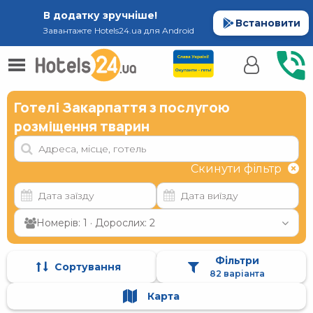
В додатку зручніше!
Встановити
Завантажте Hotels24.ua для Android
Готелі Закарпаття з послугою
розміщення тварин
Скинути фільтр
Номерів: 1 · Дорослих: 2
Фільтри
Сортування
82 варіанта
Карта