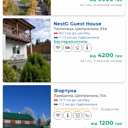
за 1 ніч, 2-місний номер
NestG Guest House
Пилипець, Центральна, 93а
82.1 км до центру
≈ 1.2 км до підйомника
Без передоплати
4200
від
грн
за 1 ніч, 7-місний номер
Фортуна
Лазещина, Центральна, 104
12.7 км до центру
≈ 2 км до підйомника
Неперевершено,
9.6
(5 відгуків)
1200
від
грн