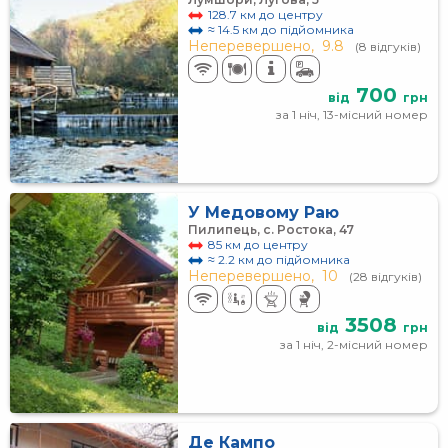
128.7 км до центру
≈ 14.5 км до підйомника
Неперевершено,
9.8
(8 відгуків)
700
від
грн
за 1 ніч, 13-місний номер
У Медовому Раю
Пилипець, с. Ростока, 47
85 км до центру
≈ 2.2 км до підйомника
Неперевершено,
10
(28 відгуків)
3508
від
грн
за 1 ніч, 2-місний номер
Де Кампо