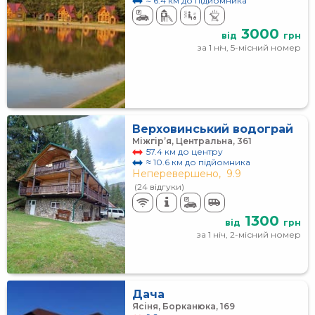
≈ 6.4 км до підйомника
3000
від
грн
за 1 ніч, 5-місний номер
Верховинський водограй
Міжгір’я, Центральна, 361
57.4 км до центру
≈ 10.6 км до підйомника
Неперевершено,
9.9
(24 відгуки)
1300
від
грн
за 1 ніч, 2-місний номер
Дача
Ясіня, Борканюка, 169