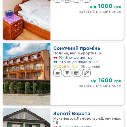
1000
від
грн
за 1 ніч, 2-місний номер
Сонячний промінь
Поляна, вул. Курортна, 8
104.8 км до центру
≈ 1.8 км до підйомника
Чудово,
9.2
(15 відгуків)
1600
від
грн
за 1 ніч, 2-місний номер
Золоті Ворота
Мукачево, с.Лалово, вул.Шевченка,
1 б
108.3 км до центру