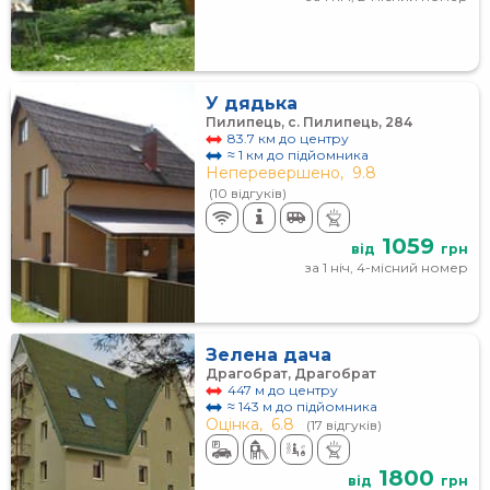
У дядька
Пилипець, с. Пилипець, 284
83.7 км до центру
≈ 1 км до підйомника
Неперевершено,
9.8
(10 відгуків)
1059
від
грн
за 1 ніч, 4-місний номер
Зелена дача
Драгобрат, Драгобрат
447 м до центру
≈ 143 м до підйомника
Оцінка,
6.8
(17 відгуків)
1800
від
грн