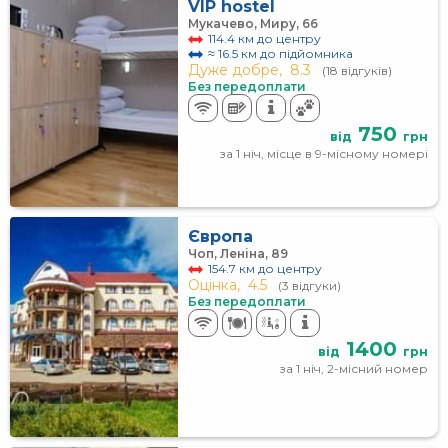
VIP hostel
Мукачево, Миру, 66
114.4 км до центру
≈ 16.5 км до підйомника
Дуже добре,
8.3
(18 відгуків)
Без передоплати
750
від
грн
за 1 ніч, місце в 9-місному номері
Європа
Чоп, Леніна, 89
154.7 км до центру
Оцінка,
4.5
(3 відгуки)
Без передоплати
1400
від
грн
за 1 ніч, 2-місний номер