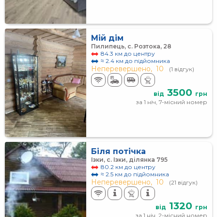
Мій дім
Пилипець, с. Розтока, 28
84.3 км до центру
≈ 2.4 км до підйомника
Неперевершено,
10
(1 відгук)
3500
від
грн
за 1 ніч, 7-місний номер
Біля потічка
Ізки, с. Ізки, ділянка 795
80.2 км до центру
≈ 2.5 км до підйомника
Неперевершено,
10
(21 відгук)
1320
від
грн
за 1 ніч, 2-місний номер