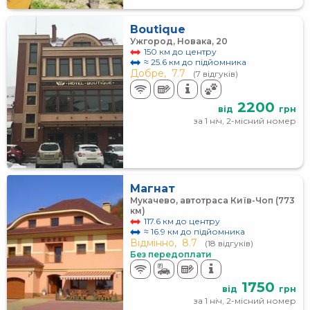
Boutique
Ужгород, Новака, 20
150 км до центру
≈ 25.6 км до підйомника
Добре,
7.7
(7 відгуків)
2200
від
грн
за 1 ніч, 2-місний номер
Магнат
Мукачево, автотраса Київ-Чоп (773
км)
117.6 км до центру
≈ 16.9 км до підйомника
Відмінно,
8.7
(18 відгуків)
Без передоплати
1750
від
грн
за 1 ніч, 2-місний номер