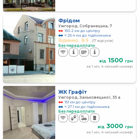
Фрідом
Ужгород, Собранецька, 7
150.2 км до центру
≈ 25.4 км до підйомника
Відмінно,
8.9
(17 відгуків)
Без передоплати
1500
від
грн
за 1 ніч, 4-місний номер
ЖК Графіт
Ужгород, Заньковецької, 35 а
151 км до центру
≈ 27.1 км до підйомника
Без передоплати
3000
від
грн
за 1 ніч, 4-місний номер