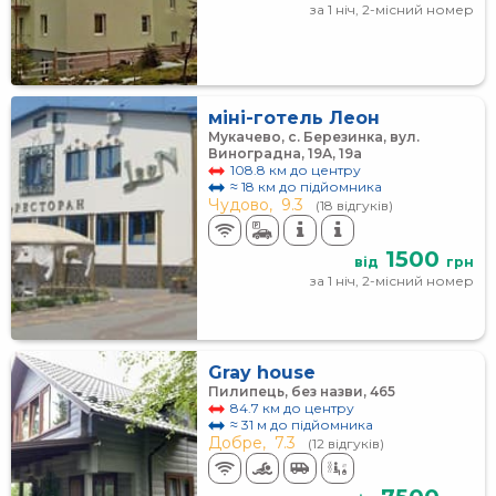
за 1 ніч, 2-місний номер
міні-готель Леон
Мукачево, с. Березинка, вул.
Виноградна, 19А, 19а
108.8 км до центру
≈ 18 км до підйомника
Чудово,
9.3
(18 відгуків)
1500
від
грн
за 1 ніч, 2-місний номер
Gray house
Пилипець, без назви, 465
84.7 км до центру
≈ 31 м до підйомника
Добре,
7.3
(12 відгуків)