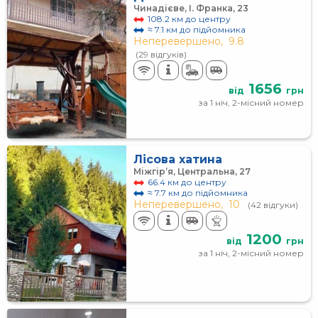
Чинадієве, І. Франка, 23
108.2 км до центру
≈ 7.1 км до підйомника
Неперевершено,
9.8
(29 відгуків)
1656
від
грн
за 1 ніч, 2-місний номер
Лісова хатина
Міжгір’я, Центральна, 27
66.4 км до центру
≈ 7.7 км до підйомника
Неперевершено,
10
(42 відгуки)
1200
від
грн
за 1 ніч, 2-місний номер