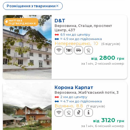
Розміщення з тваринами
✕
D&T
МИТТЄВЕ
ПІДТВЕРДЖЕННЯ
Верховина, Стаїще, проспект
Центр, 437
6.9 км до центру
≈ 4.9 км до підйомника
Неперевершено,
10
(6 відгуків)
2800
від
грн
за 1 ніч, 2-місний номер
Корона Карпат
Верховина, Жаб'євський потік, 3
2 км до центру
≈ 4.7 км до підйомника
Відмінно,
8.8
(7 відгуків)
3120
від
грн
за 1 ніч, 6-місний номер