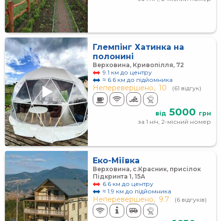
Глемпінг Хатинка на
полонині
Верховина, Кривопілля, 72
9.1 км до центру
≈ 6.6 км до підйомника
Неперевершено,
10
(61 відгук)
5000
від
грн
за 1 ніч, 2-місний номер
Еко-Міївка
Верховина, с.Красник, присілок
Підкринта 1, 15А
6.6 км до центру
≈ 1.9 км до підйомника
Неперевершено,
9.7
(6 відгуків)