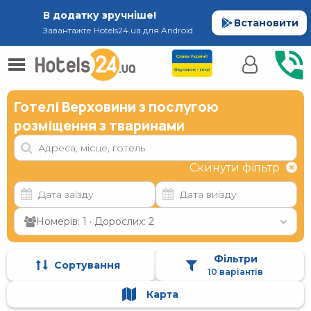
В додатку зручніше!
Встановити
Завантажте Hotels24.ua для Android
Готелі Верховини з послугою
розміщення з тваринами
Скинути фільтр
Номерів: 1 · Дорослих: 2
Фільтри
Сортування
10 варіантів
Карта