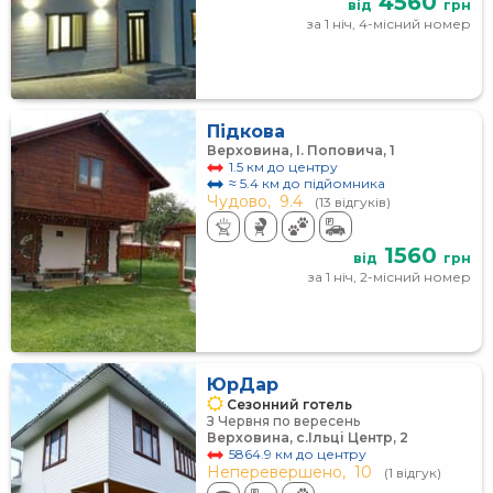
4560
від
грн
за 1 ніч, 4-місний номер
Підкова
Верховина, І. Поповича, 1
1.5 км до центру
≈ 5.4 км до підйомника
Чудово,
9.4
(13 відгуків)
1560
від
грн
за 1 ніч, 2-місний номер
ЮрДар
Сезонний готель
З Червня по вересень
Верховина, с.Ільці Центр, 2
5864.9 км до центру
Неперевершено,
10
(1 відгук)