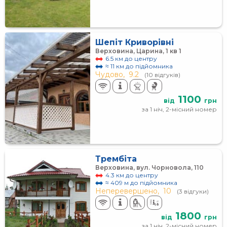
Шепіт Криворівні
Верховина, Царина, 1 кв 1
6.5 км до центру
≈ 11 км до підйомника
Чудово,
9.2
(10 відгуків)
1100
від
грн
за 1 ніч, 2-місний номер
Трембіта
Верховина, вул. Чорновола, 110
4.3 км до центру
≈ 409 м до підйомника
Неперевершено,
10
(3 відгуки)
1800
від
грн
за 1 ніч, 2-місний номер