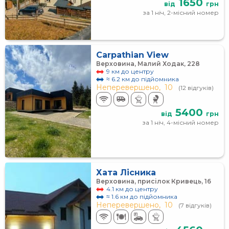
1650
від
грн
за 1 ніч, 2-місний номер
Carpathian View
Верховина, Малий Ходак, 228
9 км до центру
≈ 6.2 км до підйомника
Неперевершено,
10
(12 відгуків)
5400
від
грн
за 1 ніч, 4-місний номер
Хата Лісника
Верховина, присілок Кривець, 16
4.1 км до центру
≈ 1.6 км до підйомника
Неперевершено,
10
(7 відгуків)