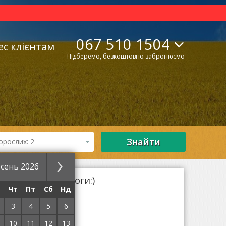
067 510 1504
ес клієнтам
Підберемо, безкоштовно забронюємо
Знайти
орослих: 2
сень 2026
 ваші суворі вимоги:)
Чт
Пт
Сб
Нд
 умов пошуку.
 вибрати готель!
3
4
5
6
10
11
12
13