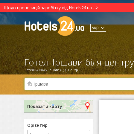
Щодо пропозицій заробітку від Hotels24.ua -->
укр
Готелі Іршави біля центру 
Готелі
(4784)
Іршавa
(6)
Центр
Показати карту
Орієнтир