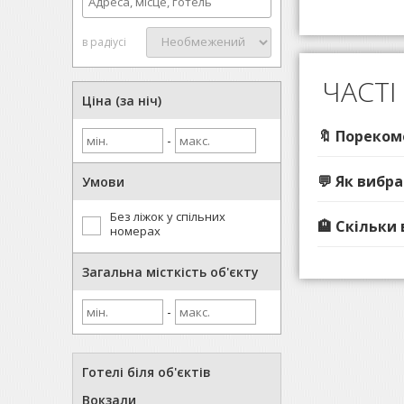
в радіусі
ЧАСТІ
Ціна (за ніч)
🔖 Пореком
-
💬 Як вибр
Умови
Без ліжок у спільних
🏨 Скільки
номерах
Загальна місткість об'єкту
-
Готелі біля об'єктів
Вокзали