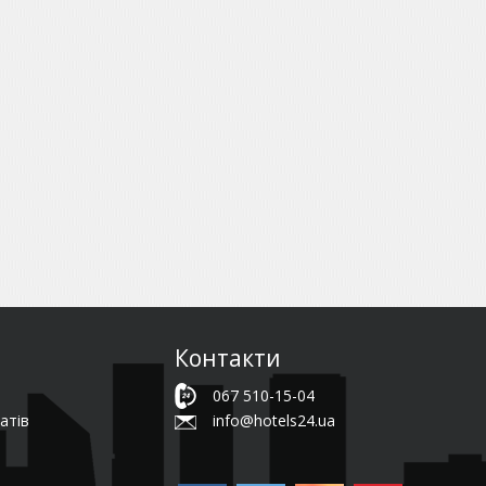
Контакти
067 510-15-04
атів
info@hotels24.ua