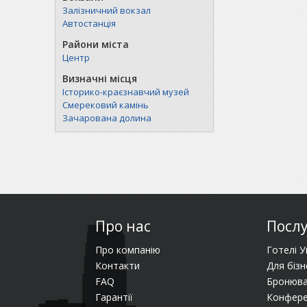
Залізничний вокзал
Автостанція
Райони міста
Центр
Визначні місця
Історико-краєзнавчий музей
Смерековий камінь
Зачарована долина
Про нас
Посл
Про компанію
Готелі У
Контакти
Для бізн
FAQ
Бронюва
Гарантії
Конфере