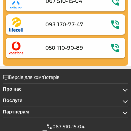
067 510-15-04
093 170-77-47
050 110-90-89
Версія для комп'ютерів
Про нас
Послуги
Про компанію
Партнерам
Для бізнес-клієнтів
Конфіденційність
Для готелів
Бронювання для груп
Публічна оферта
067 510-15-04