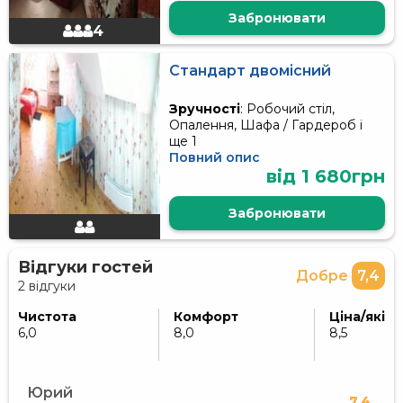
Забронювати
4
Стандарт двомісний
Зручності
: Робочий стіл,
Опалення, Шафа / Гардероб і
ще 1
Повний опис
від 1 680грн
Забронювати
Відгуки гостей
Добре
7,4
2 відгуки
Чистота
Комфорт
Ціна/якіст
6,0
8,0
8,5
Юрий
7.4