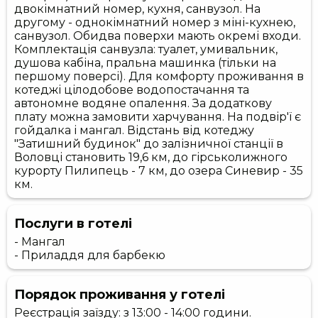
двокімнатний номер, кухня, санвузол. На
другому - однокімнатний номер з міні-кухнею,
санвузол. Обидва поверхи мають окремі входи.
Комплектація санвузла: туалет, умивальник,
душова кабіна, пральна машинка (тільки на
першому поверсі). Для комфорту проживання в
котеджі цілодобове водопостачання та
автономне водяне опалення. За додаткову
плату можна замовити харчування. На подвір'ї є
гойдалка і мангал. Відстань від котеджу
"Затишний будинок" до залізничної станції в
Воловці становить 19,6 км, до гірськолижного
курорту Пилипець - 7 км, до озера Синевир - 35
км.
Послуги в готелі
- Мангал
- Приладдя для барбекю
Порядок проживання у готелі
Реєстрація заїзду: з 13:00 - 14:00 години.