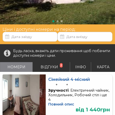
Ціни і доступні номери на період:
Будь ласка, вкажіть дати проживання щоб побачити
доступні номери і ціни.
2
НОМЕРИ
ВІДГУКИ
ІНФО
КАРТА
Сімейний 4-місний
+
+
Зручності
: Електричний чайник,
Холодильник, Робочий стіл і ще
4
Повний опис
від 1 440грн