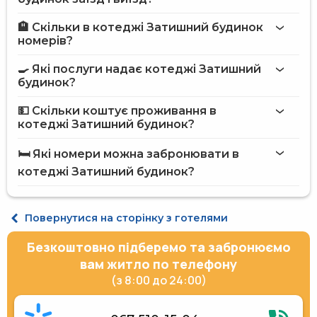
🏨 Скільки в котеджі Затишний будинок
Більше інформації про Котедж Затишний будинок
номерів?
котеджі Затишний будинок
🍳 Які послуги надає котеджі Затишний
на сайті
будинок?
котеджа Затишний будинок
💵 Скільки коштує проживання в
Мангал
котеджі Затишний будинок?
Приладдя для барбекю
котеджі Затишний будинок
🛏️ Які номери можна забронювати в
на сайті Hotels24.ua
котеджі Затишний будинок?
Сімейний 4-місний
Стандарт двомісний
Повернутися на сторінку з готелями
Безкоштовно підберемо та забронюємо
вам житло по телефону
(з 8:00 до 24:00)