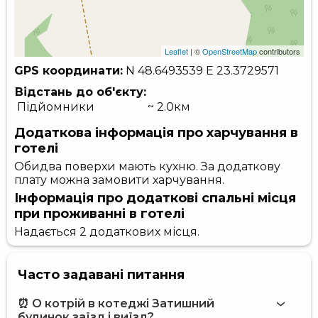
Leaflet
| ©
OpenStreetMap
contributors
GPS координати:
N 48.6493539
E 23.3729571
Відстань до об'єкту:
Підйомники
~ 2.0км
Додаткова інформація про харчування в
готелі
Обидва поверхи мають кухню. За додаткову
плату можна замовити харчування.
Інформація про додаткові спальні місця
при проживанні в готелі
Надається 2 додаткових місця.
Часто задавані питання
⏰ О котрій в котеджі Затишний
будинок заїзд і виїзд?