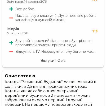
Зрілі пари,
14 серпня 2019
Все добре.
Час від часу зникав wi-fi. Дуже повільно робить
каналізація в душовій кімнаті.
Марія
7.3
5 серпня 2019
Зручний і приємний відпочинок. Зустрічали і
проводжали приємні привітні люди.
Відсутність TV. Незрозуміло чому його не має...
Відгуки
1-2
з
2
Опис готелю
Котедж "Затишний будинок" розташований в
селі Ізки, в 2,5 км від гірськолижних трас.
Котедж являє собою двоповерховий
дерев'яний будинок з 2 номерами (можна
забронювати окремо перший і другий
поверхи). На першому поверсі знаходиться