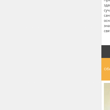
зда
суч
сан
осн
зна
свя
пос
сад
150
Обе