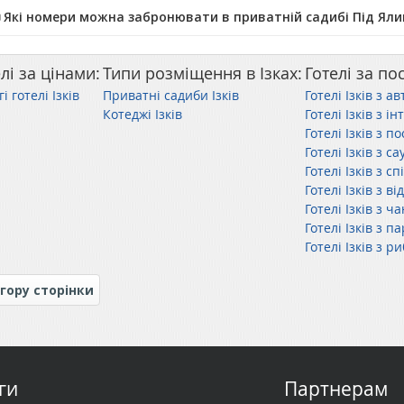
️ Які номери можна забронювати в приватній садибі Під Ял
лі за цінами:
Типи розміщення в Ізках:
Готелі за по
і готелі Ізків
Приватні садиби Ізків
Готелі Ізків з 
Котеджі Ізків
Готелі Ізків з ін
Готелі Ізків з 
Готелі Ізків з с
Готелі Ізків з 
Готелі Ізків з 
Готелі Ізків з ч
Готелі Ізків з 
Готелі Ізків з 
гору сторінки
ги
Партнерам