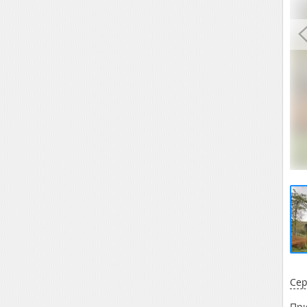
Сер
При