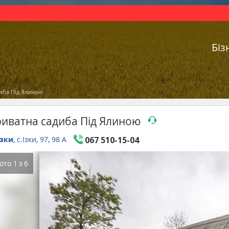
Біз
иба Під Ялиною
иватна садиба Під Ялиною
Ізки
, с.Ізки, 97, 98 А
067 510-15-04
ото
1
з
6