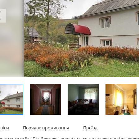
віси
Порядок проживання
Проїзд
ватна садиба "Під Ялиною" знаходиться недалеко від гірськолиж