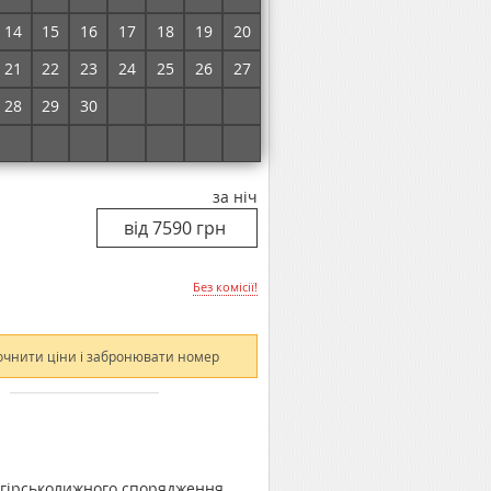
Без комісії!
14
15
16
17
18
19
20
21
22
23
24
25
26
27
очнити ціни і забронювати номер
28
29
30
1
2
3
4
5
6
7
8
9
10
11
за ніч
Без комісії!
очнити ціни і забронювати номер
 гірськолижного спорядження,