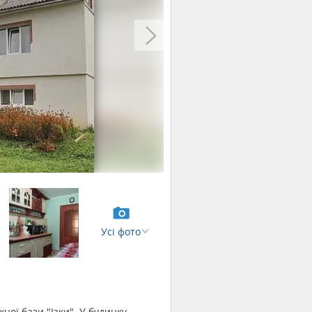
Усі фото
ної бази "Ізки". У будинку