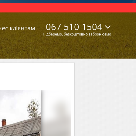
067 510 1504
нес клієнтам
Підберемо, безкоштовно забронюємо