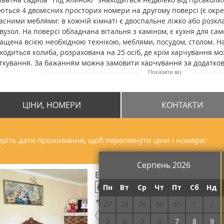
ються 4 двомісних просторих номери на другому поверсі (є окре
асними меблями: в кожній кімнаті є двоспальне ліжко або розкл
вузол. На поверсі обладнана вітальня з каміном, є кухня для сам
ащена всією необхідною технікою, меблями, посудом, столом. Н
ходиться колиба, розрахована на 25 осіб, де крім харчування м
ткування. За бажанням можна замовити харчування за додаткову
Показати всі
луг гостям пропонуються прокат лиж, велосипедів, екскурсії, тра
иби є мангал (вартість користування уточнювати), альтанка. Н
 м від садиби.
ЦІНИ, НОМЕРИ
КОНТАКТИ
ріть дати проживання, щоб переглянути ціни і номери:
Серпень 2026
Економ двомісний
Пн
Вт
Ср
Чт
Пт
Сб
Нд
Безкоштовний Wi-Fi
27
28
29
30
31
1
2
!
Потрібна передоплата
3
4
5
6
7
8
9