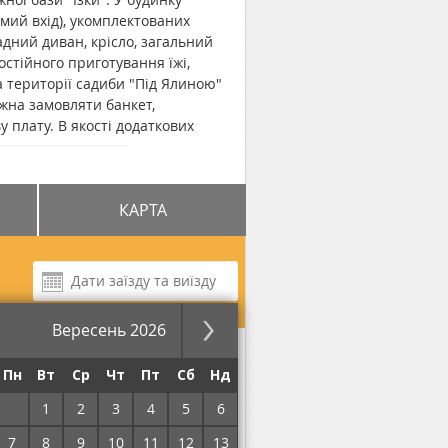
мий вхід), укомплектованих
адний диван, крісло, загальний
остійного приготування їжі,
а території садиби "Під Ялиною"
ожна замовляти банкет,
 плату. В якості додаткових
нсферні послуги. На подвір'ї
айближчий витяг знаходиться в
КАРТА
Вересень 2026
за ніч
Пн
Вт
Ср
Чт
Пт
Сб
Нд
31
1
2
3
4
5
6
7
8
9
10
11
12
13