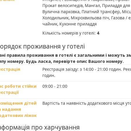
Прокат велосипедів, Мангал, Приладдя для 
Вулична парковка, Платний трансфер, Місце
Холодильник, Мікрохвильова піч, Газова /
чайник, Кухонне приладдя
Кількість номерів у готелі:
4
орядок проживання у готелі
ані правила проживання в готелі є загальними і можуть з
ипу номеру. Будь ласка, перевірте опис Вашого номеру.
еєстрація
Реєстрація заїзду:
з 14:00 - 21:00 годин.
Реєс
годин.
ас роботи стійки
09:00 - 21:00
еєстрації
озміщення дітей
Вартість та наявність додаткового місця 
а надання
одаткових ліжок
нформація про харчування