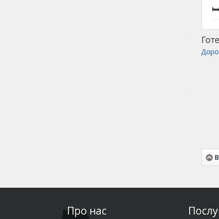

Готе
Дорог
В
Про нас
Послу