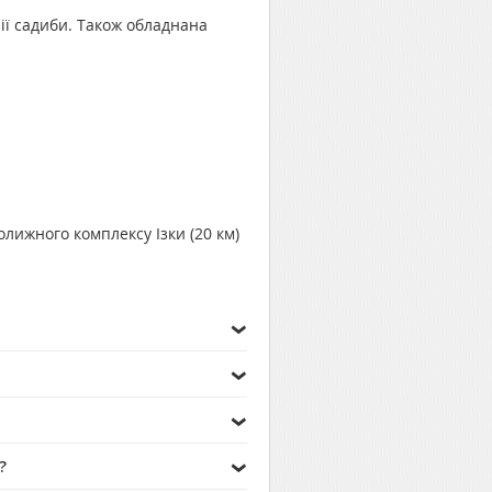
рії садиби. Також обладнана
колижного комплексу Ізки (20 км)
?