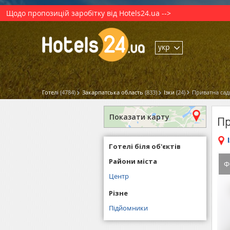
Щодо пропозицій заробітку від Hotels24.ua -->
укр
Готелі
(4784)
Закарпатська область
(833)
Ізки
(24)
Приватна сад
Показати карту
Пр
Готелі біля об'єктів
Райони міста
Ф
Центр
Різне
Підйомники