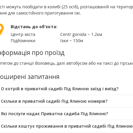
сті можуть пообідати в колибі (25 осіб), розташованій на терито
хня для самостійного приготування їжі.
Відстань до об'єкта:
Центр міста
Centr goroda ~ 1.2км
Підйомники
Ізки ~ 150м
нформація про проїзд
тягом до станції Воловець, далі автобусом або на таксі до гірсь
оширені запитання
 О котрій в приватній садибі Під Ялиною заїзд і виїзд?
 Скільки в приватній садибі Під Ялиною номерів?
 Які послуги надає Приватна садиба Під Ялиною?
 Скільки коштує проживання в приватній садибі Під Ялиною