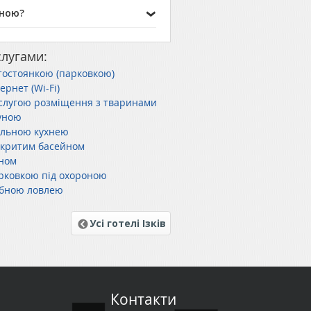
иною?
слугами:
автостоянкою (парковкою)
тернет (Wi-Fi)
послугою розміщення з тваринами
ауною
спільною кухнею
відкритим басейном
аном
парковкою під охороною
рибною ловлею
Усі готелі Ізків
Контакти