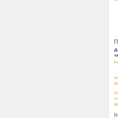
П
Д
т
Р
Ч
р
Р
т
д
І