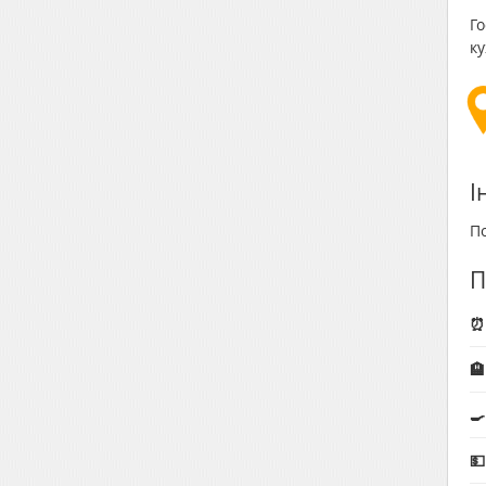
Го
ку
І
По
П
⏰


