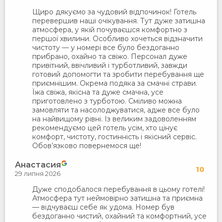
Щиро дякуємо за чудовий відпочинок! Готель
перевершив наші очікування. Тут дуже затишна
атмосфера, у якій почуваєшся комфортно з
першої хвилини. Особливо хочеться відзначити
чистоту — у номері все було бездоганно
прибрано, охайно та свіжо. Персонал дуже
привітний, ввічливий і турботливий, завжди
готовий допомогти та зробити перебування ще
приємнішим. Окрема подяка за смачні страви.
Їжа свіжа, якісна та дуже смачна, усе
приготовлено з турботою. Сміливо можна
замовляти та насолоджуватися, адже все було
на найвищому рівні. Із великим задоволенням
рекомендуємо цей готель усім, хто цінує
комфорт, чистоту, гостинність і якісний сервіс.
Обов’язково повернемося ще!
Анастасия
10
29 липня 2026
Дуже сподобалося перебування в цьому готелі!
Атмосфера тут неймовірно затишна та приємна
— відчуваєш себе як удома. Номер був
бездоганно чистий, охайний та комфортний, усе