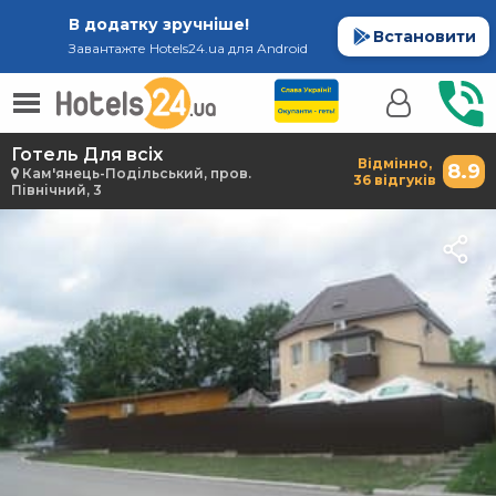
В додатку зручніше!
Встановити
Завантажте Hotels24.ua для Android
Готель Для всіх
Відмінно,
8.9
Кам'янець-Подільський, пров.
36 відгуків
Північний, 3