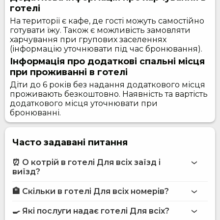
готелі
На території є кафе, де гості можуть самостійно
готувати їжу. Також є можливість замовляти
харчування при групових заселеннях
(інформацію уточнювати під час бронювання).
Інформація про додаткові спальні місця
при проживанні в готелі
Діти до 6 років без надання додаткового місця
проживають безкоштовно. Наявність та вартість
додаткового місця уточнювати при
бронюванні.
Часто задавані питання
⏰ О котрій в готелі Для всіх заїзд і
виїзд?
🏨 Скільки в готелі Для всіх номерів?
Більше інформації про Готель Для всіх
готелі Для всіх
🍳 Які послуги надає готелі Для всіх?
на сайті