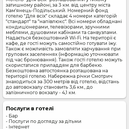
затишному районі, за 3 км. від центру міста
Кам'янець-Подільський. Номерний фонд
готелю "Для всіх" складає 4 номери категорій
"стандарт" та "напівлюкс". Всі номери обладнані
кондиціонерами, телевізорами, зручними
меблями, душовими кабінами та санвузлами.
Надається безкоштовний Wi-Fi. На території є
кафе, де гості можуть самостійно готувати їжу.
Також є можливість замовляти харчування при
групових заселеннях (інформацію уточнювати
під час бронювання). Також гості готелю можуть
скористатися приладдям для барбекю.
Безкоштовна автостоянка розташована на
території готелю. Набережна річки Смотрич
знаходиться за 300 метрів від готелю, відстань
до автовокзалу становить 3,6 км., до
залізничного вокзалу - 4,1 км.
Послуги в готелі
- Бар
- Послуги по догляду за дітьми
- Інтернет