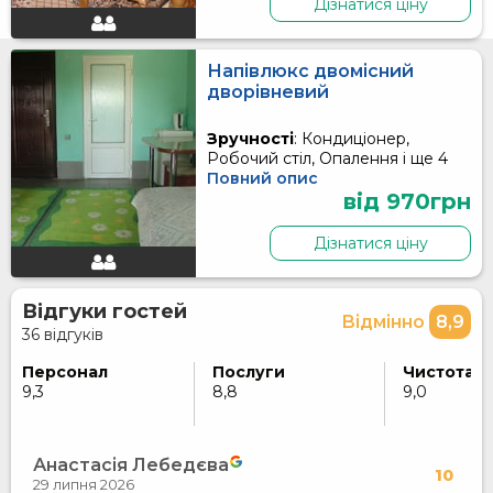
Дізнатися ціну
Напівлюкс двомісний
дворівневий
Зручності
: Кондиціонер,
Робочий стіл, Опалення і ще 4
Повний опис
від 970грн
Дізнатися ціну
Відгуки гостей
Відмінно
8,9
36 відгуків
Персонал
Послуги
Чистота
9,3
8,8
9,0
Анастасія Лебедєва
10
29 липня 2026