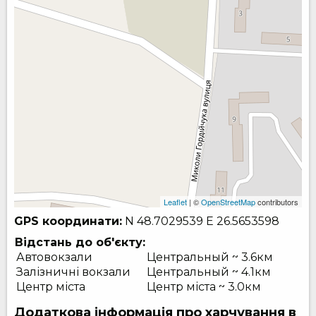
Leaflet
| ©
OpenStreetMap
contributors
GPS координати:
N 48.7029539
E 26.5653598
Відстань до об'єкту:
Автовокзали
Центральный ~ 3.6км
Залізничні вокзали
Центральный ~ 4.1км
Центр міста
Центр міста ~ 3.0км
Додаткова інформація про харчування в