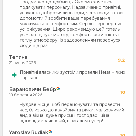
продумано до дрібниць. Окремо хочеться
подякувати персоналу. Надзвичайно привітні,
уважні та доброзичливі люди, які завжди готові
допомогти й зробити ваше перебування
максимально комфортним. Сервіс перевершив
усі очікування. Щиро рекомендую цей готель
усім, хто цінує чистоту, комфорт, гостинність і
теплу атмосферу. Із задоволенням повернуся
сюди ще раз!
Тетяна
9.2
21 липня 2026
Привітні власники,зустріли,провели.Нема ніяких
нарікань
Барановичи Бебр
10
18 березня 2026
Чудове місце щоб переночувати та провести
час, близько до каньйону та річки, мальовничий
вид з вікна, дуже приємні господарі, ціна
відповідає заявленій, в загалом супер!
Yaroslav Rudiak
10