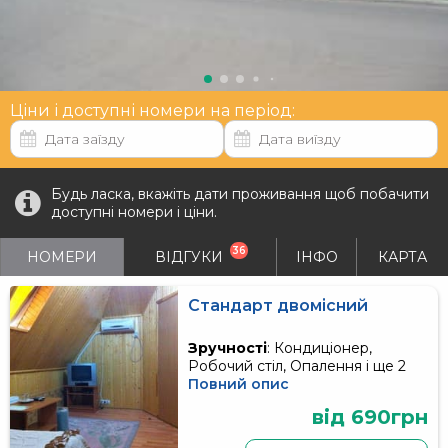
Ціни і доступні номери на період:
Будь ласка, вкажіть дати проживання щоб побачити
доступні номери і ціни.
36
НОМЕРИ
ВІДГУКИ
ІНФО
КАРТА
Стандарт двомісний
Зручності
: Кондиціонер,
Робочий стіл, Опалення і ще 2
Повний опис
від 690грн