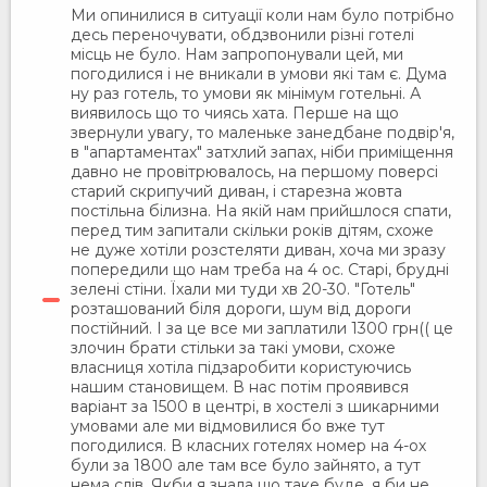
Ми опинилися в ситуації коли нам було потрібно
десь переночувати, обдзвонили різні готелі
місць не було. Нам запропонували цей, ми
погодилися і не вникали в умови які там є. Дума
ну раз готель, то умови як мінімум готельні. А
виявилось що то чиясь хата. Перше на що
звернули увагу, то маленьке занедбане подвір'я,
в "апартаментах" затхлий запах, ніби приміщення
давно не провітрювалось, на першому поверсі
старий скрипучий диван, і старезна жовта
постільна білизна. На якій нам прийшлося спати,
перед тим запитали скільки років дітям, схоже
не дуже хотіли розстеляти диван, хоча ми зразу
попередили що нам треба на 4 ос. Старі, брудні
зелені стіни. Їхали ми туди хв 20-30. "Готель"
розташований біля дороги, шум від дороги
постійний. І за це все ми заплатили 1300 грн(( це
злочин брати стільки за такі умови, схоже
власниця хотіла підзаробити користуючись
нашим становищем. В нас потім проявився
варіант за 1500 в центрі, в хостелі з шикарними
умовами але ми відмовилися бо вже тут
погодилися. В класних готелях номер на 4-ох
були за 1800 але там все було зайнято, а тут
нема слів. Якби я знала що таке буде, я би не