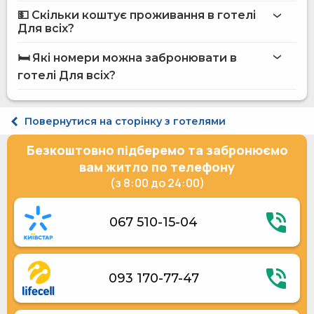
готелю Для всіх
💵 Скільки коштує проживання в готелі
Бар
Для всіх?
Послуги по догляду за дітьми
готелі Для всіх
Інтернет
🛏️ Які номери можна забронювати в
Оздоровлення
на сайті Hotels24.ua
готелі Для всіх?
Автостоянка
Пральня
Обслуговування номерів
Стандарт двомісний
Спортивні розваги
Напівлюкс двомісний з сауною
Повернутися на сторінку з готелями
Послуги по прасуванню одягу
Напівлюкс двомісний
Їдальня
Напівлюкс двомісний дворівневий
Безкоштовно підберемо та забронюємо
Електрогенератор
Розміщення з тваринами (до 3 кг)
вам житло по телефону
(з 8:00 до 24:00)
067 510-15-04
093 170-77-47