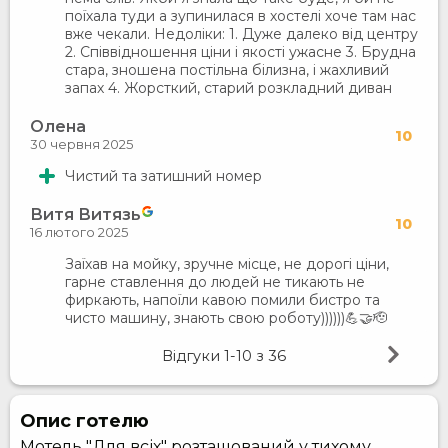
поїхала туди а зупинилася в хостелі хоче там нас
вже чекали. Недоліки: 1. Дуже далеко від центру
2. Співвідношення ціни і якості ужасне 3. Брудна
стара, зношена постільна білизна, і жахливий
запах 4. Жорсткий, старий розкладний диван
Олена
10
30 червня 2025
Чистий та затишний номер
Витя Витязь
10
16 лютого 2025
Заїхав на мойку, зручне місце, не дорогі ціни,
гарне ставлення до людей не тикають не
фиркають, напоїли кавою помили бистро та
чисто машину, знають свою роботу))))))💪🤝🫡
Відгуки
1-10
з
36
Опис готелю
Мотель "Для всіх" розташований у тихому