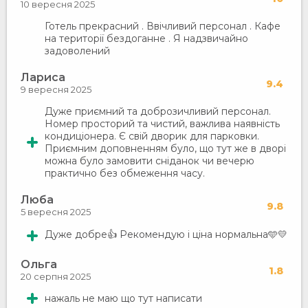
10 вересня 2025
Готель прекрасний . Ввічливий персонал . Кафе
на території бездоганне . Я надзвичайно
задоволений
Лариса
9.4
9 вересня 2025
Дуже приємний та доброзичливий персонал.
Номер просторий та чистий, важлива наявність
кондиціонера. Є свій дворик для парковки.
Приємним доповненням було, що тут же в дворі
можна було замовити сніданок чи вечерю
практично без обмеження часу.
Люба
9.8
5 вересня 2025
Дуже добре👍 Рекомендую і ціна нормальна🩵💛
Ольга
1.8
20 серпня 2025
нажаль не маю що тут написати