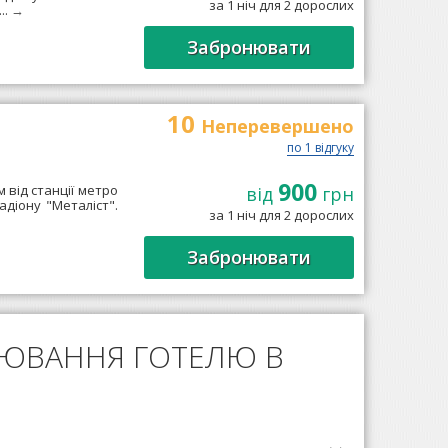
за 1 ніч для 2 дорослих
..
→
Забронювати
10
Неперевершено
по 1 відгуку
900
м від станції метро
від
грн
адіону "Металіст".
за 1 ніч для 2 дорослих
Забронювати
НЮВАННЯ ГОТЕЛЮ В