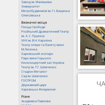
Завод ім. Малишева
Університет
Метробудівників ім. Г.І. Ващенка
Олексіївська
Визначні місця
Площа Свободи
Російський Драматичний Театр
ім. А. C. Пушкіна
ХНУ ім. В.Н. Каразіна
Театр опери та балету імені
М.Лисенка
Харківський зоопарк
Парк імені Горького
Кіноконцертний зал Україна
Театр ім. Т.Г. Шевченко
Стадіон Металіст
Сад ім. Шевченко
ГОСПРОМ
ЧА
Державний цирк
Харківська Філармонія
Різне
Академіка Павлова