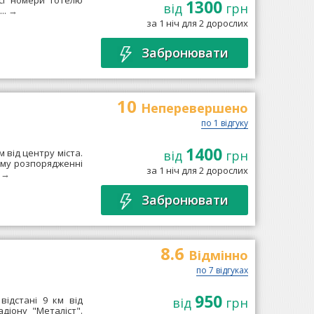
Всі номери готелю
1300
від
грн
..
→
за 1 ніч для 2 дорослих
Забронювати
10
Неперевершено
по 1 відгуку
1400
м від центру міста.
від
грн
єму розпорядженні
за 1 ніч для 2 дорослих
.
→
Забронювати
8.6
Відмінно
по 7 відгуках
950
відстані 9 км від
від
грн
діону "Металіст".