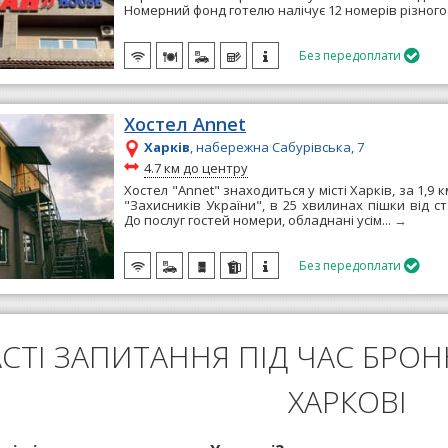
Номерний фонд готелю налічує 12 номерів різного.
Без передоплати

Хостел Annet
Харків
, набережна Сабурівська, 7
~
4.7 км до центру
Хостел "Annet" знаходиться у місті Харків, за 1,9 к
"Захисників України", в 25 хвилинах пішки від ст
До послуг гостей номери, обладнані усім...
→
Без передоплати

СТІ ЗАПИТАННЯ ПІД ЧАС БРО
ХАРКОВІ