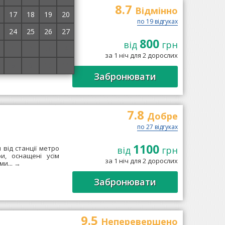
8.7
Відмінно
17
18
19
20
по 19 відгуках
24
25
26
27
800
в 9 км від центру
від
грн
1
2
3
4
категорії економ,
за 1 ніч для 2 дорослих
→
8
9
10
11
Забронювати
7.8
Добре
по 27 відгуках
1100
м від станції метро
від
грн
и, оснащені усім
за 1 ніч для 2 дорослих
ми...
→
Забронювати
9.5
Неперевершено