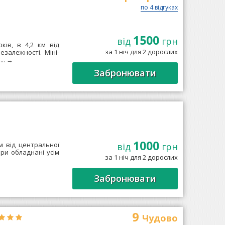
по 4 відгуках
1500
від
грн
ків, в 4,2 км від
за 1 ніч для 2 дорослих
езалежності. Міні-
..
→
Забронювати
1000
м від центральної
від
грн
ри обладнані усім
за 1 ніч для 2 дорослих
Забронювати
9
Чудово