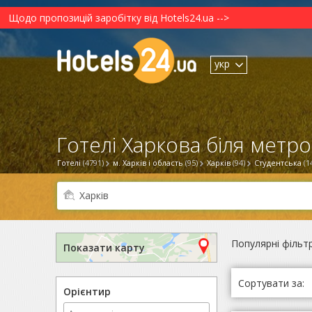
Щодо пропозицій заробітку від Hotels24.ua -->
укр
Готелі Харкова біля метро
Готелі
(4791)
м. Харків і область
(95)
Харків
(94)
Студентська
(1
Популярні фільт
Показати карту
Сортувати за:
Орієнтир