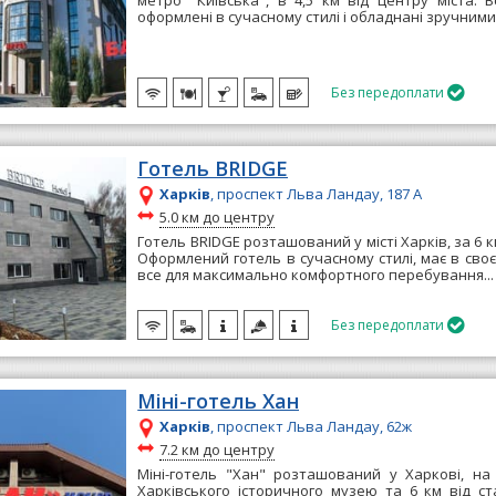
метро "Київська", в 4,5 км від центру міста. 
оформлені в сучасному стилі і обладнані зручними.
Без передоплати

Готель BRIDGE
Харків
, проспект Льва Ландау, 187 А
~
5.0 км до центру
Готель BRIDGE розташований у місті Харків, за 6 к
Оформлений готель в сучасному стилі, має в сво
все для максимально комфортного перебування..
Без передоплати

Міні-готель Хан
Харків
, проспект Льва Ландау, 62ж
~
7.2 км до центру
Міні-готель "Хан" розташований у Харкові, на 
Харківського історичного музею та 6 км від ста