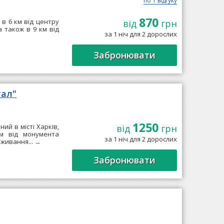
по 1 відгуку
870
 в 6 км від центру
від
грн
а також в 9 км від
за 1 ніч для 2 дорослих
Забронювати
тал"
1250
й в місті Харків,
від
грн
км від монумента
за 1 ніч для 2 дорослих
оживання...
→
Забронювати