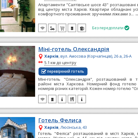
Апартаменти "Салтівське шосе 43" розташовані в
від центру міста Харків. Квартири обладнані ус
комфортного проживання: зручними ліжками з...
Без передоплати

Міні-готель Олександрія
Харків
, вул. Амосова (Корчагінців), 26 а, 26-А
~
5.1 км до центру
перевірений готель
Міні-готель "Олександрія", розташований в 
районі міста Харкова. Номерний фонд готелю 
номерів різних категорій. Кожен номер готелю "Ол
Готель Фелиса
Харків
, Люсінська, 43
Готель "Феліса" розташований в місті Харків, 