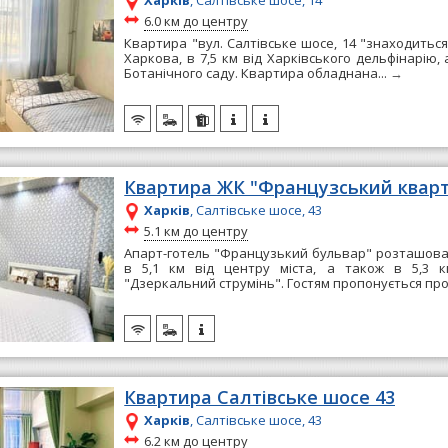
Харків
, Салтівське шосе, 14
~
6.0 км до центру
Квартира "вул. Салтівське шосе, 14 "знаходиться
Харкова, в 7,5 км від Харківського дельфінарію, 
Ботанічного саду. Квартира обладнана...
→
Квартира ЖК "Французський квар
Харків
, Салтівське шосе, 43
~
5.1 км до центру
Апарт-готель "Французький бульвар" розташовани
в 5,1 км від центру міста, а також в 5,3 
"Дзеркальний струмінь". Гостям пропонується пр
Квартира Салтівське шосе 43
Харків
, Салтівське шосе, 43
~
6.2 км до центру