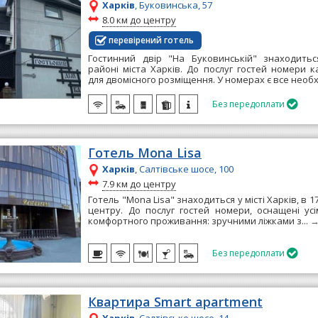
Харків
, Буковинська, 57
~
8.0 км до центру
перевірений готель
Гостинний двір "На Буковинській" знаходитьс
районі міста Харків. До послуг гостей номери к
для двомісного розміщення. У номерах є все необх
Без передоплати

Готель Mona Lisa
Харків
, Салтівське шосе, 100
~
7.9 км до центру
Готель "Mona Lisa" знаходиться у місті Харків, в 1
центру. До послуг гостей номери, оснащені ус
комфортного проживання: зручними ліжками з...
Без передоплати

Квартира Smart apartment