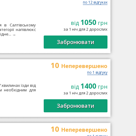
по 12 відгуках
1050
від
грн
я в Салтівському
за 1 ніч для 2 дорослих
атегорії напівлюкс
ідне...
→
Забронювати
10
Неперевершено
по 1 відгуку
1400
7 хвилинах їзди від
від
грн
ім необхідним для
за 1 ніч для 2 дорослих
→
Забронювати
10
Неперевершено