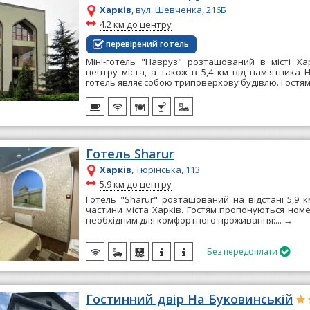
Харків
, вул. Шевченка, 216Б
~
4.2 км до центру
перевірений готель
Міні-готель "Навруз" розташований в місті Хар
центру міста, а також в 5,4 км від пам'ятника Н
готель являє собою триповерхову будівлю. Гостям.
Готель Sharur
Харків
, Тюрінська, 113
~
5.9 км до центру
Готель "Sharur" розташований на відстані 5,9 к
частини міста Харків. Гостям пропонуються номе
необхідним для комфортного проживання:...
→
Без передоплати

Гостинний двір На Буковинській