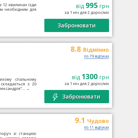
995
 12 хвилинах їзди
від
грн
ім необхідним для
за 1 ніч для 2 дорослих
→
Забронювати
8.8
Відмінно
по 79 відгуках
1300
від
грн
тихому спальному
за 1 ніч для 2 дорослих
складається з 20
ександрія"...
→
Забронювати
9.1
Чудово
по 11 відгуках
поруч зі станцією