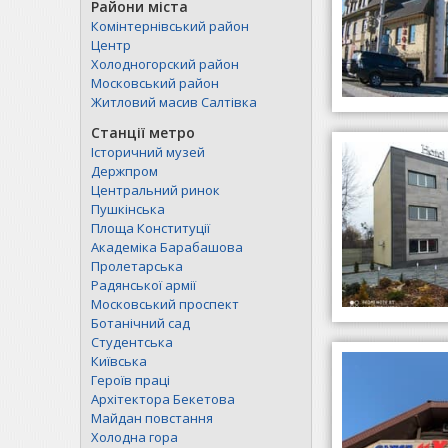
Райони міста
Комінтернівський район
Центр
Холодногорский район
Московський район
Житловий масив Салтівка
Станції метро
Історичний музей
Держпром
Центральний ринок
Пушкінська
Площа Конституції
Академіка Барабашова
Пролетарська
Радянської армії
Московський проспект
Ботанічний сад
Студентська
Київська
Героїв праці
Архітектора Бекетова
Майдан повстання
Холодна гора