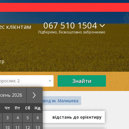
067 510 1504
ес клієнтам
Підберемо, безкоштовно забронюємо
тр
Знайти
орослих: 2
сень 2026
ад ім. Шевченко
Завод ім. Малишева
Чт
Пт
Сб
Нд
оцінки гостей
відстань до орієнтиру
3
4
5
6
10
11
12
13