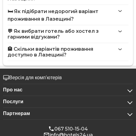
🛏️ Як підібрати недорогий варіант
проживання в Лазещині?
💬 Як вибрати готель або хостел з
гарними відгуками?
🏨 Скільки варіантів проживання
доступно в Лазещині?
Версія для комп'ютерів
Про нас
Послуги
Про компанію
Партнерам
Для бізнес-клієнтів
Конфіденційність
Для готелів
Бронювання для груп
Публічна оферта
067 510-15-04
info@hotels24.ua