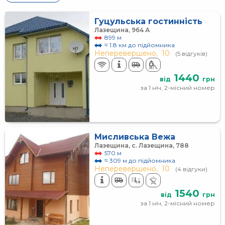
Гуцульська гостинність
Лазещина, 964 А
899 м
≈ 1.8 км до підйомника
Неперевершено,
10
(5 відгуків)
1440
від
грн
за 1 ніч, 2-місний номер
Мисливська Вежа
Лазещина, с. Лазещина, 788
570 м
≈ 309 м до підйомника
Неперевершено,
10
(4 відгуки)
1540
від
грн
за 1 ніч, 2-місний номер