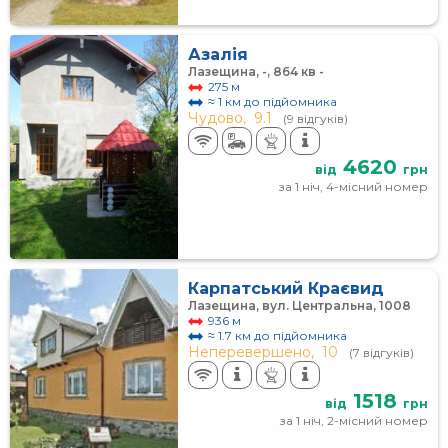
Азалія
Лазещина, -, 864 кв -
275 м
≈ 1 км до підйомника
Чудово,
9.1
(9 відгуків)
4620
від
грн
за 1 ніч, 4-місний номер
Карпатський Краєвид
Лазещина, вул. Центральна, 1008
936 м
≈ 1.7 км до підйомника
Неперевершено,
10
(7 відгуків)
1518
від
грн
за 1 ніч, 2-місний номер