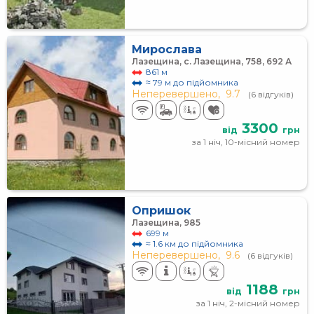
Мирослава
Лазещина, с. Лазещина, 758, 692 А
861 м
≈ 79 м до підйомника
Неперевершено,
9.7
(6 відгуків)
3300
від
грн
за 1 ніч, 10-місний номер
Опришок
Лазещина, 985
699 м
≈ 1.6 км до підйомника
Неперевершено,
9.6
(6 відгуків)
1188
від
грн
за 1 ніч, 2-місний номер