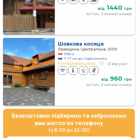
1440
від
грн
за 1 ніч, 2-місний номер
Шовкова косиця
Лазещина, Центральна, 1009
966 м
≈ 1.7 км до підйомника
Неперевершено,
10
(3 відгуки)
960
від
грн
за 1 ніч, 2-місний номер
Безкоштовно підберемо та забронюємо
вам житло по телефону
(з 8:00 до 24:00)