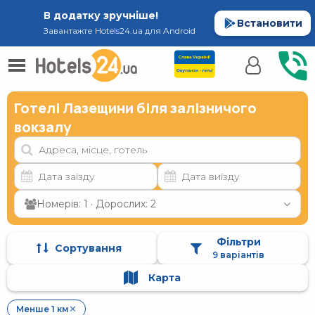
В додатку зручніше!
Встановити
Завантажте Hotels24.ua для Android
Готелі Лазещини біля залізничого
вокзалу
Номерів: 1 · Дорослих: 2
Фільтри
Сортування
9 варіантів
Карта
Менше 1 км
✕