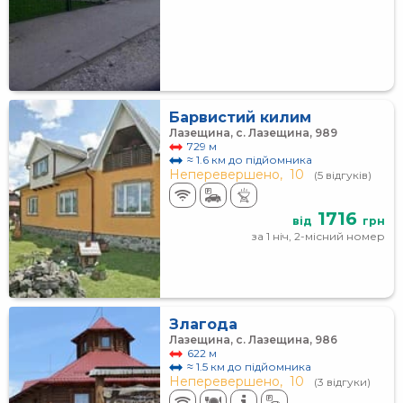
Барвистий килим
Лазещина, с. Лазещина, 989
729 м
≈ 1.6 км до підйомника
Неперевершено,
10
(5 відгуків)
1716
від
грн
за 1 ніч, 2-місний номер
Злагода
Лазещина, с. Лазещина, 986
622 м
≈ 1.5 км до підйомника
Неперевершено,
10
(3 відгуки)