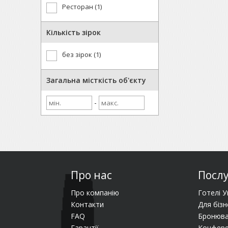
Ресторан (1)
Кількість зірок
без зірок (1)
Загальна місткість об'єкту
-
Про нас
Посл
Про компанію
Готелі У
Контакти
Для бізн
FAQ
Бронюва
Гарантії
Конфере