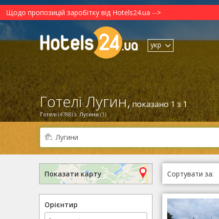
Щодо пропозицій заробітку від Hotels24.ua -->
укр
Готелі Лугин,
показано 1 з 1
Готелі
(4788)
Лугини
(1)
Сортувати за:
Показати карту
Орієнтир