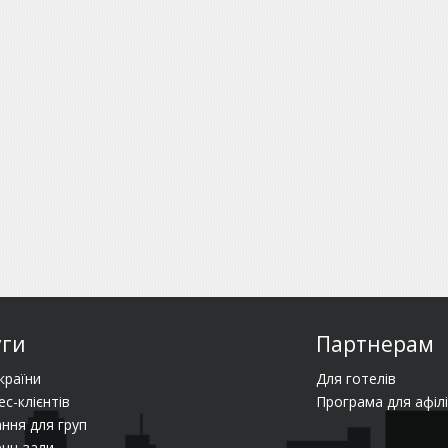
уги
Партнерам
країни
Для готелів
ес-клієнтів
Програма для афілі
ння для груп
нц-зали