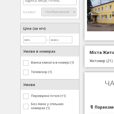
в радіусі
Ціна (за ніч)
-
Умови в номерах
Міста Жито
Житомир
(21)
Ванна кімната в номері (1)
Телевізор (1)
ЧА
Умови
Перевірені готелі (+1)
Без ліжок у спільних
🔖 Пореком
номерах (1)