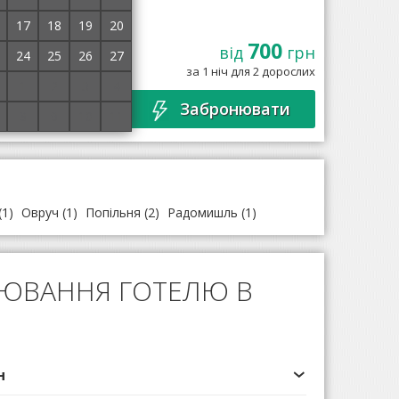
17
18
19
20
700
від
грн
24
25
26
27
а 28 км від міста
за 1 ніч для 2 дорослих
сім необхідним для
→
1
2
3
4
Забронювати
8
9
10
11
(1)
Овруч
(1)
Попільня
(2)
Радомишль
(1)
НЮВАННЯ ГОТЕЛЮ В
н