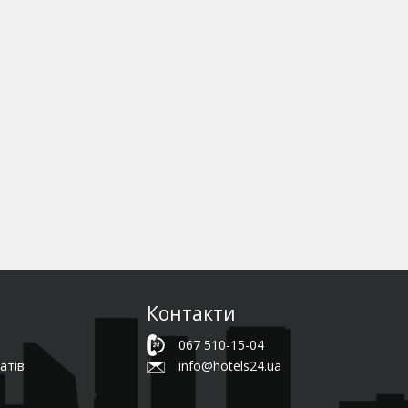
Контакти
067 510-15-04
атів
info@hotels24.ua