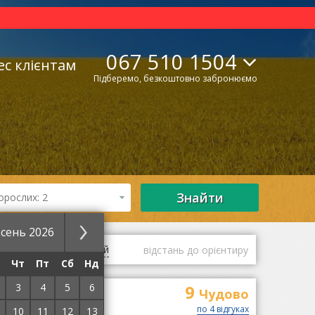
067 510 1504
ес клієнтам
Підберемо, безкоштовно забронюємо
Знайти
орослих: 2
сень 2026
гі
оцінки гостей
відстань до орієнтиру
Чт
Пт
Сб
Нд
3
4
5
6
9
Чудово
по 4 відгуках
10
11
12
13