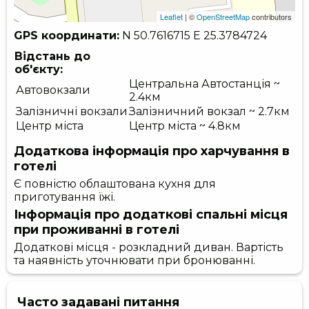
Leaflet
| ©
OpenStreetMap
contributors
GPS координати:
N 50.7616715
E 25.3784724
Відстань до
об'єкту:
Центральна Автостанція ~
Автовокзали
2.4км
Залізничні вокзали
Залізничний вокзал ~ 2.7км
Центр міста
Центр міста ~ 4.8км
Додаткова інформація про харчування в
готелі
Є повністю облаштована кухня для
приготування їжі.
Інформація про додаткові спальні місця
при проживанні в готелі
Додаткові місця - розкладний диван. Вартість
та наявність уточнювати при бронюванні.
Часто задавані питання