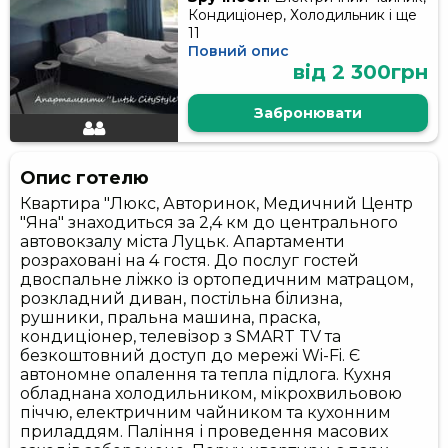
Кондиціонер, Холодильник і ще
11
Повний опис
від 2 300грн
Забронювати
Опис готелю
Квартира "Люкс, Авторинок, Медичний Центр
"Яна" знаходиться за 2,4 км до центрального
автовокзалу міста Луцьк. Апартаменти
розраховані на 4 гостя. До послуг гостей
двоспальне ліжко із ортопедичним матрацом,
розкладний диван, постільна білизна,
рушники, пральна машина, праска,
кондиціонер, телевізор з SMART TV та
безкоштовний доступ до мережі Wi-Fi. Є
автономне опалення та тепла підлога. Кухня
обладнана холодильником, мікрохвильовою
піччю, електричним чайником та кухонним
приладдям. Паління і проведення масових