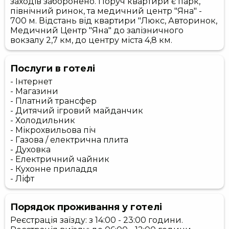
заходів заборонено. Поруч квартири є парк,
північний ринок, та медичний центр "Яна" -
700 м. Відстань від квартири "Люкс, Авторинок,
Медичний Центр "Яна" до залізничного
вокзалу 2,7 км, до центру міста 4,8 км.
Послуги в готелі
- Інтернет
- Магазини
- Платний трансфер
- Дитячий ігровий майданчик
- Холодильник
- Мікрохвильова піч
- Газова / електрична плита
- Духовка
- Електричний чайник
- Кухонне приладдя
- Ліфт
Порядок проживання у готелі
Реєстрація заїзду: з 14:00 - 23:00 години.