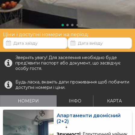
Ціни і доступні номери на період:
Зверніть увагу! Для заселення необхідно буде
пред'явити паспорт або документ, що засвідчує
особу гостя.
Будь ласка, вкажіть дати проживання щоб побачити
доступні номери і ціни.
НОМЕРИ
ІНФО
КАРТА
Апартаменти двомісний
(2+2)
+
Зручності
: Електричний чайник,