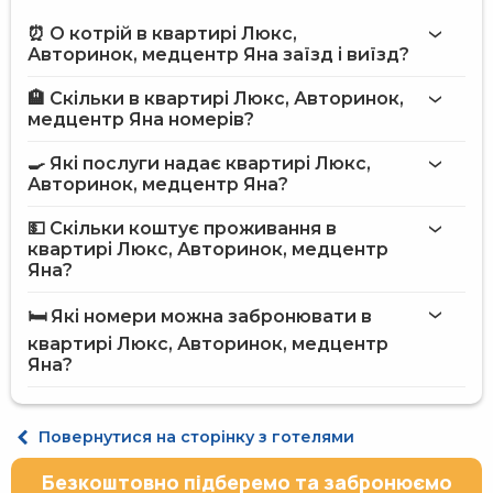
⏰ О котрій в квартирі Люкс,
Авторинок, медцентр Яна заїзд і виїзд?
🏨 Скільки в квартирі Люкс, Авторинок,
Більше інформації про Квартира Люкс, Авторинок,
медцентр Яна номерів?
медцентр Яна
квартирі Люкс, Авторинок, медцентр Яна
🍳 Які послуги надає квартирі Люкс,
Авторинок, медцентр Яна?
на сайті
квартири Люкс, Авторинок, медцентр Яна
💵 Скільки коштує проживання в
квартирі Люкс, Авторинок, медцентр
Інтернет
Яна?
Магазини
квартирі Люкс, Авторинок, медцентр
Платний трансфер
Яна
🛏️ Які номери можна забронювати в
Дитячий ігровий майданчик
на сайті Hotels24.ua
Холодильник
квартирі Люкс, Авторинок, медцентр
Мікрохвильова піч
Яна?
Газова / електрична плита
Духовка
Електричний чайник
Апартаменти двомісний (2+2)
Повернутися на сторінку з готелями
Кухонне приладдя
Ліфт
Безкоштовно підберемо та забронюємо