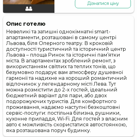
Дізнатися ціну
Опис готелю
Невеликі та затишні однокімнатні smart-
апартаменти, розташовані в самому центрі
Львова, біля Оперного театру. В кроковій
доступності туристичний та історичний центр
Львова – площа Ринок та історичні пам’ятки
міста. В апартаментах зроблений ремонт, з
використанням світлих та теплих тонів, що
безумовно подарує вам атмосферу душевної
гармонії та надихне на хороший романтичний
відпочинок у легендарному місті Лева. Тут
можна розмістити до 2-х гостей, ідеальний
бюджетний варіант для пари, або двох
подорожуючих туристів. Для комфортного
проживання, надаємо наступні безкоштовні
сервіс-послуги: постільна білизна, рушники,
кухонне приладдя, Wi-Fi. Для гостей з власним
авто є можливість скористатися автостоянкою,
яка розташована поруч будинку.