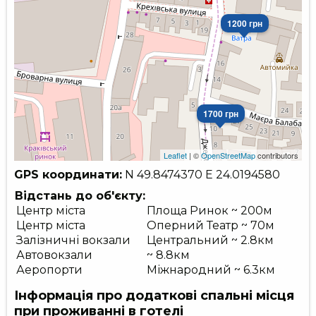
1200 грн
1700 грн
Leaflet
| ©
OpenStreetMap
contributors
GPS координати:
N 49.8474370
E 24.0194580
Відстань до об'єкту:
Центр міста
Площа Ринок ~ 200м
Центр міста
Оперний Театр ~ 70м
Залізничні вокзали
Центральний ~ 2.8км
Автовокзали
~ 8.8км
Аеропорти
Міжнародний ~ 6.3км
Інформація про додаткові спальні місця
при проживанні в готелі