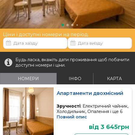
Ціни і доступні номери на період:
Будь ласка, вкажіть дати проживання щоб побачити
доступні номери і ціни.
НОМЕРИ
ІНФО
КАРТА
Апартаменти двохмісний
Зручності
: Електричний чайник,
Холодильник, Опалення і ще 6
Повний опис
від 3 645грн