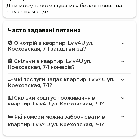
Діти можуть розміщуватися безкоштовно на
існуючих місцях.
Часто задавані питання
⏰ О котрій в квартирі Lviv4U ул.
Креховская, 7-1 заїзд і виїзд?
🏨 Скільки в квартирі Lviv4U ул.
Більше інформації про Квартира Lviv4U ул. Креховская,
Креховская, 7-1 номерів?
7-1
квартирі Lviv4U ул. Креховская, 7-1
🍳 Які послуги надає квартирі Lviv4U ул.
на сайті
Креховская, 7-1?
квартири Lviv4U ул. Креховская, 7-1
💵 Скільки коштує проживання в
квартирі Lviv4U ул. Креховская, 7-1?
Інтернет
квартирі Lviv4U ул. Креховская, 7-1
Обслуговування номерів
🛏️ Які номери можна забронювати в
Персонал розмовляє англійською мовою
на сайті Hotels24.ua
квартирі Lviv4U ул. Креховская, 7-1?