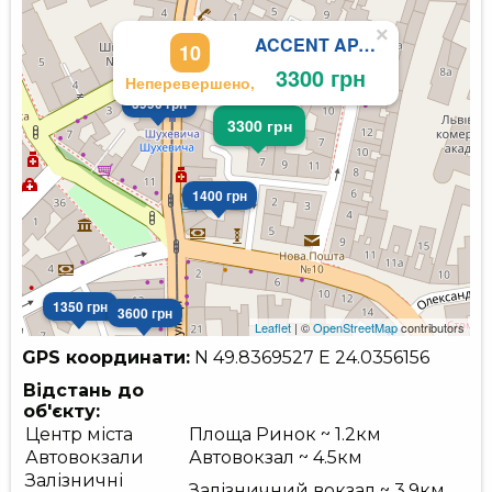
×
ACCENT APART HOTEL
10
3300 грн
Неперевершено,
3990 грн
3300 грн
1400 грн
1350 грн
3600 грн
Leaflet
| ©
OpenStreetMap
contributors
GPS координати:
N 49.8369527
E 24.0356156
Відстань до
об'єкту:
Центр міста
Площа Ринок ~ 1.2км
Автовокзали
Автовокзал ~ 4.5км
Залізничні
Залізничний вокзал ~ 3.9км