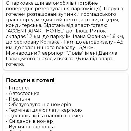
Є парковка для автомобілів (потрібне
попереднє резервування паркомісця). Поруч з
готелем розташовані зупинки громадського
транспорту, медичний центр, аптеки, піцерія,
кондитерська. Відстань від апарт-готелю
"ACCENT APART HOTEL" до Площі Ринок
складає 1,2 км, до парку ім. Івана Франка - 1,6 км,
до ресторану Криївка - 1 км, до автовокзалу - 4,5
км, до залізничного вокзалу - 3,9 км.
Міжнародний аеропорт "Львів" імені Данила
Галицького знаходиться за 7,6 км від апарт-
готелю.
Послуги в готелі
- Інтернет
- Автостоянка
- Пральня
- Обслуговування номерів
- Термінал для оплати карткою
- Доставка їжі та напоїв в номер
- Сніданок в номер
- Вулична парковка