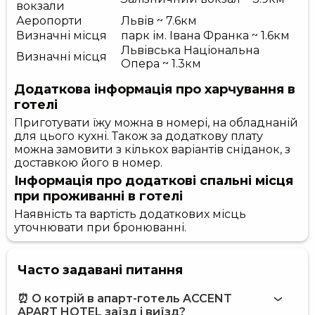
вокзали
Аеропорти
Львів ~ 7.6км
Визначні місця
парк ім. Івана Франка ~ 1.6км
Львівська Національна
Визначні місця
Опера ~ 1.3км
Додаткова інформація про харчування в
готелі
Приготувати їжу можна в номері, на обладнаній
для цього кухні. Також за додаткову плату
можна замовити з кількох варіантів сніданок, з
доставкою його в номер.
Інформація про додаткові спальні місця
при проживанні в готелі
Наявність та вартість додаткових місць
уточнювати при бронюванні.
Часто задавані питання
⏰ О котрій в апарт-готель ACCENT
APART HOTEL заїзд і виїзд?