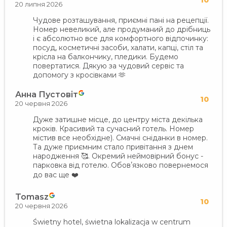
10
20 липня 2026
Чудове розташування, приємні пані на рецепції.
Номер невеликий, але продуманий до дрібниць
і є абсолютно все для комфортного відпочинку:
посуд, косметичні засоби, халати, капці, стіл та
крісла на балкончику, пледики. Будемо
повертатися. Дякую за чудовий сервіс та
допомогу з кросівками 🫶
Анна Пустовіт
10
20 червня 2026
Дуже затишне місце, до центру міста декілька
кроків. Красивий та сучасний готель. Номер
містив все необхідне). Смачні сніданки в номер.
Та дуже приємним стало привітання з днем
народження 🥰. Окремий неймовірний бонус -
парковка від готелю. Обовʼязково повернемося
до вас ще ❤️
Tomasz
10
20 червня 2026
Świetny hotel, świetna lokalizacja w centrum