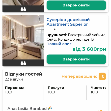
Забронювати
Суперіор двомісний
Apartment Superior
+
Зручності
: Електричний чайник,
Сейф, Кондиціонер і ще 13
Повний опис
від 3 600грн
Забронювати
Відгуки гостей
Неперевершено
10
22 відгуки
Персонал
Послуги
Чистота
10,0
10,0
10,0
Anastasiia Barabash