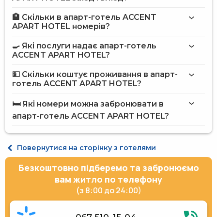
🏨 Скільки в апарт-готель ACCENT
Більше інформації про Апарт-готель ACCENT APART
APART HOTEL номерів?
HOTEL
апарт-готель ACCENT APART HOTEL
🍳 Які послуги надає апарт-готель
ACCENT APART HOTEL?
на сайті
апарт-готелю ACCENT APART HOTEL
💵 Скільки коштує проживання в апарт-
готель ACCENT APART HOTEL?
Інтернет
апарт-готель ACCENT APART HOTEL
Автостоянка
🛏️ Які номери можна забронювати в
Пральня
на сайті Hotels24.ua
апарт-готель ACCENT APART HOTEL?
Обслуговування номерів
Термінал для оплати карткою
Доставка їжі та напоїв в номер
Сніданок в номер
Студіо двомісний Apartment Studio
Повернутися на сторінку з готелями
Вулична парковка
Суперіор двомісний Apartment Superior
Сейф на рецепції
Безкоштовно підберемо та забронюємо
Послуги по прасуванню одягу
Щоденне прибирання номера
вам житло по телефону
Персонал розмовляє англійською мовою
(з 8:00 до 24:00)
Електрогенератор
Ліфт
Укриття в готелі