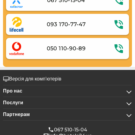
067 510-15-04
Прибирання номерів за запитом
093 170-77-47
050 110-90-89
Версія для комп'ютерів
Про нас
Послуги
Про компанію
Партнерам
Для бізнес-клієнтів
Конфіденційність
Для готелів
Бронювання для груп
Публічна оферта
067 510-15-04