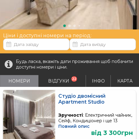
Ціни і доступні номери на період:
Будь ласка, вкажіть дати проживання щоб побачити
доступні номери і ціни.
22
НОМЕРИ
ВІДГУКИ
ІНФО
КАРТА
Студіо двомісний
Apartment Studio
Зручності
: Електричний чайник,
Сейф, Кондиціонер і ще 13
Повний опис
від 3 300грн