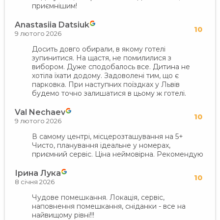
приємнішим!
Anastasiia Datsiuk
10
9 лютого 2026
Досить довго обирали, в якому готелі
зупинитися. На щастя, не помилилися з
вибором. Дуже сподобалось все. Дитина не
хотіла їхати додому. Задоволені тим, що є
парковка. При наступних поїздках у Львів
будемо точно залишатися в цьому ж готелі.
Val Nechaev
10
9 лютого 2026
В самому центрі, місцерозташування на 5+
Чисто, планування ідеальне у номерах,
приємний сервіс. Ціна неймовірна. Рекомендую
Ірина Лука
10
8 січня 2026
Чудове помешкання. Локація, сервіс,
наповнення помешкання, сніданки - все на
найвищому рівні!!!