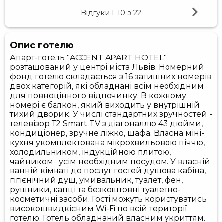
Відгуки
1-10
з
22
Опис готелю
Апарт-готель "ACCENT APART HOTEL"
розташований у центрі міста Львів. Номерний
фонд готелю складається з 16 затишних номерів
двох категорій, які обладнані всім необхідним
для повноцінного відпочинку. В кожному
номері є балкон, який виходить у внутрішній
тихий дворик. У числі стандартних зручностей -
телевізор Т2 Smart TV з діагоналлю 43 дюйми,
кондиціонер, зручне ліжко, шафа. Власна міні-
кухня укомплектована мікрохвильовою піччю,
холодильником, індукційною плитою,
чайником і усім необхідним посудом. У власній
ванній кімнаті до послуг гостей душова кабіна,
гігієнічний душ, умивальник, туалет, фен,
рушники, капці та безкоштовні туалетно-
косметичні засоби. Гості можуть користуватись
високошвидкісним Wi-Fi по всій території
готелю. Готель обладнаний власним укриттям.