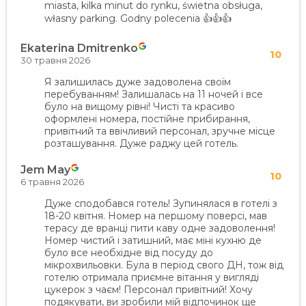
miasta, kilka minut do rynku, świetna obsługa,
własny parking. Godny polecenia 👍👍👍
Ekaterina Dmitrenko
10
30 травня 2026
Я залишилась дуже задоволена своїм
перебуванням! Залишалась на 11 ночей і все
було на вищому рівні! Чисті та красиво
оформлені номера, постійне прибирання,
привітний та ввічливий персонал, зручне місце
розташування. Дуже раджу цей готель.
Jem May
10
6 травня 2026
Дуже сподобався готель! Зупинялася в готелі з
18-20 квітня. Номер на першому поверсі, мав
терасу де вранці пити каву одне задоволення!
Номер чистий і затишний, має міні кухню де
було все необхідне від посуду до
мікрохвильовки. Була в період свого ДН, тож від
готелю отримала приємне вітання у вигляді
цукерок з чаєм! Персонал привітний! Хочу
подякувати, ви зробили мій відпочинок ще