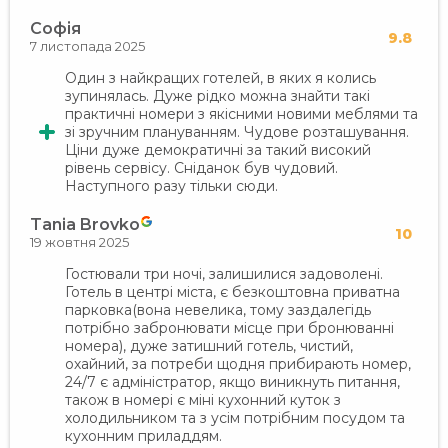
Софія
9.8
7 листопада 2025
Один з найкращих готелей, в яких я колись
зупинялась. Дуже рідко можна знайти такі
практичні номери з якісними новими меблями та
зі зручним плануванням. Чудове розташування.
Ціни дуже демократичні за такий високий
рівень сервісу. Сніданок був чудовий.
Наступного разу тільки сюди.
Tania Brovko
10
19 жовтня 2025
Гостювали три ночі, залишилися задоволені.
Готель в центрі міста, є безкоштовна приватна
парковка(вона невелика, тому заздалегідь
потрібно забронювати місце при бронюванні
номера), дуже затишний готель, чистий,
охайний, за потреби щодня прибирають номер,
24/7 є адміністратор, якщо виникнуть питання,
також в номері є міні кухонний куток з
холодильником та з усім потрібним посудом та
кухонним приладдям.