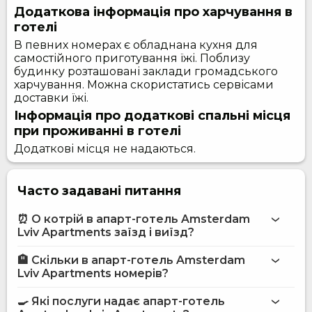
Додаткова інформація про харчування в
готелі
В певних номерах є обладнана кухня для
самостійного приготування їжі. Поблизу
будинку розташовані заклади громадського
харчування. Можна скористатись сервісами
доставки їжі.
Інформація про додаткові спальні місця
при проживанні в готелі
Додаткові місця не надаються.
Часто задавані питання
⏰ О котрій в апарт-готель Amsterdam
Lviv Apartments заїзд і виїзд?
🏨 Скільки в апарт-готель Amsterdam
Більше інформації про Апарт-готель Amsterdam Lviv
Lviv Apartments номерів?
Apartments
апарт-готель Amsterdam Lviv Apartments
🍳 Які послуги надає апарт-готель