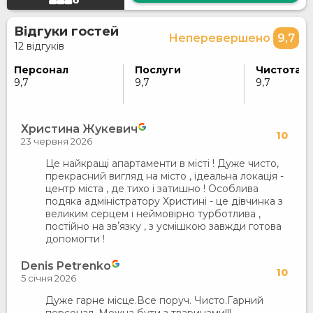
Відгуки гостей
Неперевершено
9,7
12 відгуків
Персонал
Послуги
Чистота
9,7
9,7
9,7
Христина Жукевич
10
23 червня 2026
Це найкращі апартаменти в місті ! Дуже чисто,
прекрасний вигляд на місто , ідеальна локація -
центр міста , де тихо і затишно ! Особлива
подяка адміністратору Христині - це дівчинка з
великим серцем і неймовірно турботлива ,
постійно на звʼязку , з усмішкою завжди готова
допомогти !
Denis Petrenko
10
5 січня 2026
Дуже гарне місце.Все поруч. Чисто.Гарний