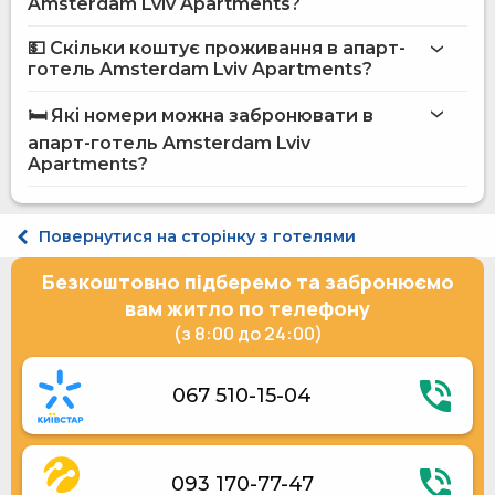
Amsterdam Lviv Apartments?
на сайті
апарт-готелю Amsterdam Lviv Apartments
💵 Скільки коштує проживання в апарт-
готель Amsterdam Lviv Apartments?
Інтернет
апарт-готель Amsterdam Lviv
Перукарня / Салон краси
Apartments
🛏️ Які номери можна забронювати в
Автостоянка
на сайті
апарт-готель Amsterdam Lviv
Пральня
Hotels24.ua
Розміщення з тваринами
Apartments?
Платний трансфер
Послуги по прасуванню одягу
Зарядка для електроавтомобілів
Економ двомісний №1
Повернутися на сторінку з готелями
Стандарт 4-місний №3
Стандарт 4-місний №4
Безкоштовно підберемо та забронюємо
Люкс 4-місний №2
Люкс 6-місний №5
вам житло по телефону
(з 8:00 до 24:00)
067 510-15-04
093 170-77-47