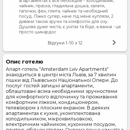
апартаментах є все необхідне - холодильник,
чайник, праска, гладильна дошка, халати,
тапочки, фен, плита, чайник та необхідний
посуд. Ліжко супер, наче під мене купляли, 2
дивани також зручні та комфоотні для сну.
Душова дуже чиста, є унітаз та біде, а ванна - це
просто шикардос
Відгуки
1-10
з
12
Опис готелю
Апарт-готель "Amsterdam Lviv Apartments"
знаходиться в центрі міста Львів, за 7 хвилин
пішки від Львівської Національної Опери. До
послуг гостей затишні апартаменти,
облаштовані всіма необхідними зручностями
для комфортного відпочинку та проживання:
комфортним ліжком, кондиціонером,
телевізором з плоским екраном. В деяких
апартаментах є кухня, укомплектована
холодильником, мікрохвильовкою,
електричним чайником, кухонним посудом,
плитою, обіднім столом. Окрема ванна кімната з