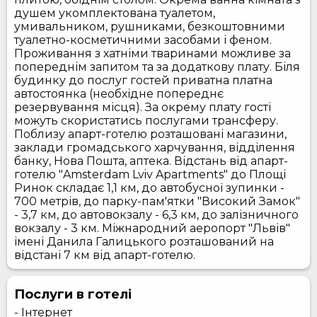
душем укомплектована туалетом,
умивальником, рушниками, безкоштовними
туалетно-косметичними засобами і феном.
Проживання з хатніми тваринами можливе за
попереднім запитом та за додаткову плату. Біля
будинку до послуг гостей приватна платна
автостоянка (необхідне попереднє
резервування місця). За окрему плату гості
можуть скористатись послугами трансферу.
Поблизу апарт-готелю розташовані магазини,
заклади громадського харчування, відділення
банку, Нова Пошта, аптека. Відстань від апарт-
готелю "Amsterdam Lviv Apartments" до Площі
Ринок складає 1,1 км, до автобусної зупинки -
700 метрів, до парку-пам'ятки "Високий Замок"
- 3,7 км, до автовокзалу - 6,3 км, до залізничного
вокзалу - 3 км. Міжнародний аеропорт "Львів"
імені Данила Галицького розташований на
відстані 7 км від апарт-готелю.
Послуги в готелі
- Інтернет