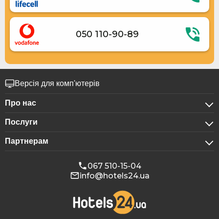
050 110-90-89
Версія для комп'ютерів
Про нас
Послуги
Про компанію
Партнерам
Для бізнес-клієнтів
Конфіденційність
Для готелів
Бронювання для груп
Публічна оферта
067 510-15-04
info@hotels24.ua
Програма для афіліатів
Конференц-зали
Наші партнери
Реклама на Hotels24