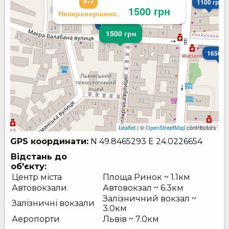
1100 грн
1500 грн
Неперевершено,
1600 грн
1500 грн
1650 г
Leaflet
| ©
OpenStreetMap
contributors
GPS координати:
N 49.8465293
E 24.0226654
Відстань до
об'єкту:
Центр міста
Площа Ринок ~ 1.1км
Автовокзали
Автовокзал ~ 6.3км
Залізничний вокзал ~
Залізничні вокзали
3.0км
Аеропорти
Львів ~ 7.0км