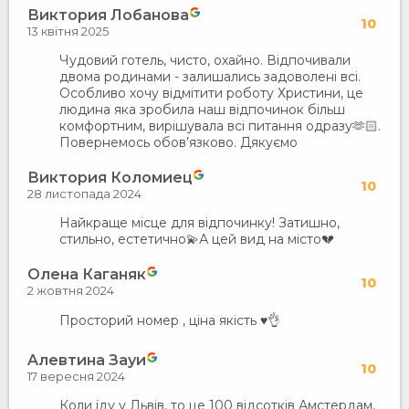
Виктория Лобанова
10
13 квітня 2025
Чудовий готель, чисто, охайно. Відпочивали
двома родинами - залишались задоволені всі.
Особливо хочу відмітити роботу Христини, це
людина яка зробила наш відпочинок більш
комфортним, вирішувала всі питання одразу🫶🏻.
Повернемось обов’язково. Дякуємо
Виктория Коломиец
10
28 листопада 2024
Найкраще місце для відпочинку! Затишно,
стильно, естетично💫А цей вид на місто💔
Олена Каганяк
10
2 жовтня 2024
Просторий номер , ціна якість ♥️👌
Aлевтина Зауи
10
17 вересня 2024
Коли їду у Львів, то це 100 відсотків Амстердам,