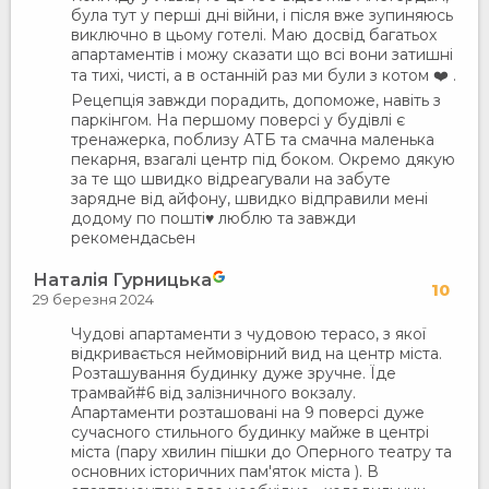
була тут у перші дні війни, і після вже зупиняюсь
виключно в цьому готелі. Маю досвід багатьох
апартаментів і можу сказати що всі вони затишні
та тихі, чисті, а в останній раз ми були з котом ❤️ .
Рецепція завжди порадить, допоможе, навіть з
паркінгом. На першому поверсі у будівлі є
тренажерка, поблизу АТБ та смачна маленька
пекарня, взагалі центр під боком. Окремо дякую
за те що швидко відреагували на забуте
зарядне від айфону, швидко відправили мені
додому по пошті♥️ люблю та завжди
рекомендасьен
Наталія Гурницька
10
29 березня 2024
Чудові апартаменти з чудовою терасо, з якої
відкривається неймовірний вид на центр міста.
Розташування будинку дуже зручне. Їде
трамвай#6 від залізничного вокзалу.
Апартаменти розташовані на 9 поверсі дуже
сучасного стильного будинку майже в центрі
міста (пару хвилин пішки до Оперного театру та
основних історичних пам'яток міста ). В