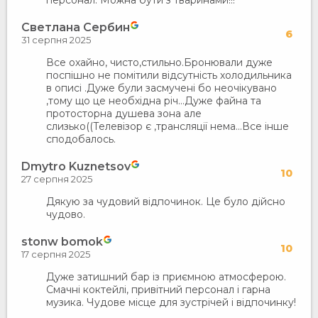
персонал. Можна бути з тваринами!!!
Светлана Сербин
6
31 серпня 2025
Все охайно, чисто,стильно.Бронювали дуже
поспішно не помітили відсутність холодильника
в описі .Дуже були засмучені бо неочікувано
,тому що це необхідна річ...Дуже файна та
протосторна душева зона але
слизько((Телевізор є ,трансляції нема...Все інше
сподобалось.
Dmytro Kuznetsov
10
27 серпня 2025
Дякую за чудовий відпочинок. Це було дійсно
чудово.
stonw bomok
10
17 серпня 2025
Дуже затишний бар із приємною атмосферою.
Смачні коктейлі, привітний персонал і гарна
музика. Чудове місце для зустрічей і відпочинку!