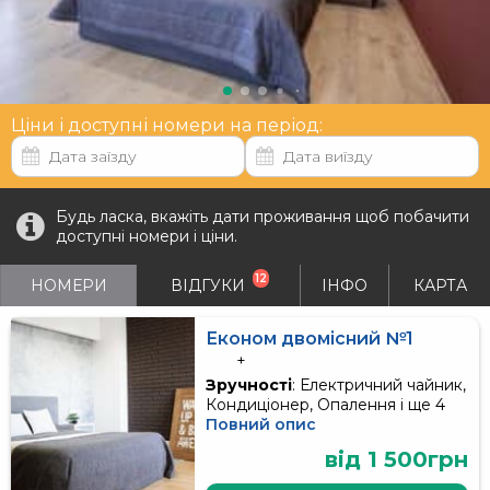
Ціни і доступні номери на період:
Будь ласка, вкажіть дати проживання щоб побачити
доступні номери і ціни.
12
НОМЕРИ
ВІДГУКИ
ІНФО
КАРТА
Економ двомісний №1
+
Зручності
: Електричний чайник,
Кондиціонер, Опалення і ще 4
Повний опис
від 1 500грн