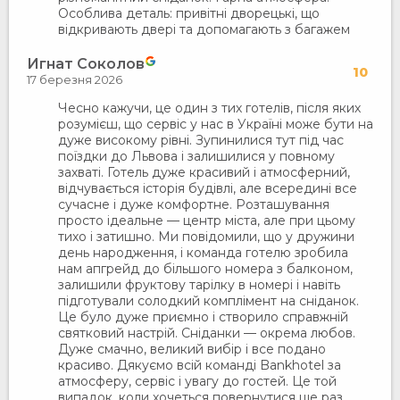
Особлива деталь: привітні дворецькі, що
відкривають двері та допомагають з багажем
Игнат Соколов
10
17 березня 2026
Чесно кажучи, це один з тих готелів, після яких
розумієш, що сервіс у нас в Україні може бути на
дуже високому рівні. Зупинилися тут під час
поїздки до Львова і залишилися у повному
захваті. Готель дуже красивий і атмосферний,
відчувається історія будівлі, але всередині все
сучасне і дуже комфортне. Розташування
просто ідеальне — центр міста, але при цьому
тихо і затишно. Ми повідомили, що у дружини
день народження, і команда готелю зробила
нам апгрейд до більшого номера з балконом,
залишили фруктову тарілку в номері і навіть
підготували солодкий комплімент на сніданок.
Це було дуже приємно і створило справжній
святковий настрій. Сніданки — окрема любов.
Дуже смачно, великий вибір і все подано
красиво. Дякуємо всій команді Bankhotel за
атмосферу, сервіс і увагу до гостей. Це той
випадок, коли хочеться повернутися ще раз.