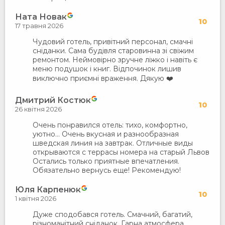
Ната Новак
10
17 травня 2026
Чудовий готель, привітний персонал, смачні
сніданки. Сама будівля старовинна зі свіжим
ремонтом. Неймовірно зручне ліжко і навіть є
меню подушок і книг. Відпочинок лишив
виключно приємні враження. Дякую ❤️
Дмитрий Костюк
10
26 квітня 2026
Очень понравился отель: тихо, комфортно,
уютно... Очень вкусная и разнообразная
шведская линия на завтрак. Отличные виды
открываются с террасы номера на старый Львов
Остались только приятные впечатления.
Обязательно вернусь еще! Рекомендую!
Юля Карпенюк
10
1 квітня 2026
Дуже сподобався готель. Смачний, багатий,
різноманітний сніданок. Гарна атмосфера.