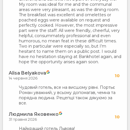
My room was ideal for me and the communal
areas were very pleasant, as was the dining room.
The breakfast was excellent and omelettes or
poached eggs were available on request and
perfectly cooked. However, the most impressive
part were the staff. All were friendly, cheerful, very
helpful, consummately professional and even
humorous, no mean feat in these difficult times.
Two in particular were especially so, but I’m
hesitant to name them on a public post. I would
have no hesitation staying at Bankhotel again, and
hope the opportunity arises again soon.
Alisa Belyakova
10
14 червня 2026
Чудовий готель, все на висшому рівні. Портьє
Роман уважний, у всьому допомагав, чемна та
порядна людина. Рецепції також дякуємо за
все.
Людмила Яковенко
10
31 травня 2026
Найкращий готель Львова!