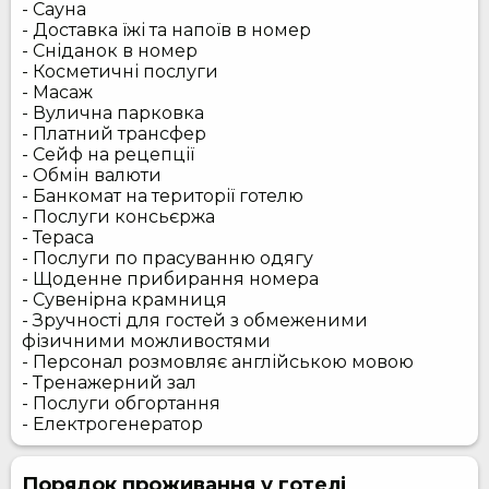
- Сауна
- Доставка їжі та напоїв в номер
- Сніданок в номер
- Косметичні послуги
- Масаж
- Вулична парковка
- Платний трансфер
- Сейф на рецепції
- Обмін валюти
- Банкомат на території готелю
- Послуги консьєржа
- Тераса
- Послуги по прасуванню одягу
- Щоденне прибирання номера
- Сувенірна крамниця
- Зручності для гостей з обмеженими
фізичними можливостями
- Персонал розмовляє англійською мовою
- Тренажерний зал
- Послуги обгортання
- Електрогенератор
Порядок проживання у готелі