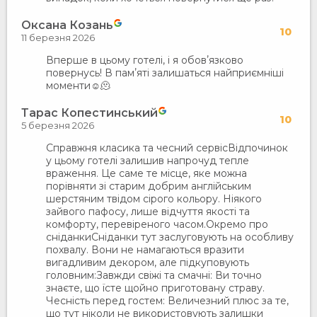
Оксана Козань
10
11 березня 2026
Вперше в цьому готелі, і я обовʼязково
повернусь! В памʼяті залишаться найприємніші
моменти☺️🫠
Тарас Копестинський
10
5 березня 2026
Справжня класика та чесний сервіс ​Відпочинок
у цьому готелі залишив напрочуд тепле
враження. Це саме те місце, яке можна
порівняти зі старим добрим англійським
шерстяним твідом сірого кольору. Ніякого
зайвого пафосу, лише відчуття якості та
комфорту, перевіреного часом. ​Окремо про
сніданки ​Сніданки тут заслуговують на особливу
похвалу. Вони не намагаються вразити
вигадливим декором, але підкуповують
головним: ​Завжди свіжі та смачні: Ви точно
знаєте, що їсте щойно приготовану страву. ​
Чесність перед гостем: Величезний плюс за те,
що тут ніколи не використовують залишки