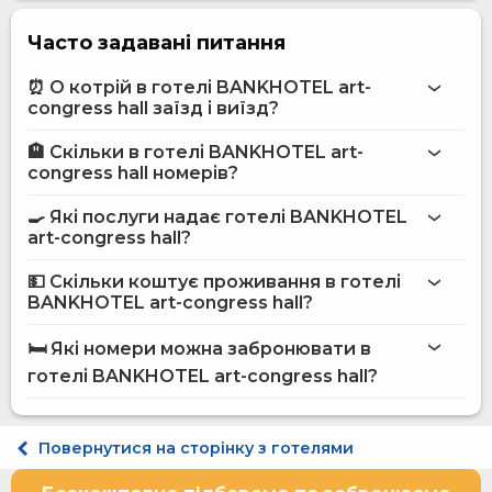
Часто задавані питання
⏰ О котрій в готелі BANKHOTEL art-
congress hall заїзд і виїзд?
🏨 Скільки в готелі BANKHOTEL art-
Більше інформації про Готель BANKHOTEL art-
congress hall номерів?
congress hall
готелі BANKHOTEL art-congress hall
🍳 Які послуги надає готелі BANKHOTEL
art-congress hall?
на сайті
готелю BANKHOTEL art-congress hall
💵 Скільки коштує проживання в готелі
BANKHOTEL art-congress hall?
Бар
готелі BANKHOTEL art-congress hall
Бізнес-центр
🛏️ Які номери можна забронювати в
Інтернет
на сайті Hotels24.ua
готелі BANKHOTEL art-congress hall?
Конференц-зала
Перукарня / Салон краси
Пральня
Ресторан
Стандарт двомісний
Повернутися на сторінку з готелями
Обслуговування номерів
Покращений двомісний Суперіор
Трансфер в/з аеропорту
Напівлюкс 4-місний