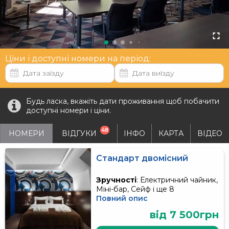
Ціни і доступні номери на період:
Будь ласка, вкажіть дати проживання щоб побачити
доступні номери і ціни.
48
НОМЕРИ
ВІДГУКИ
ІНФО
КАРТА
ВІДЕО
Стандарт двомісний
Зручності
: Електричний чайник,
Міні-бар, Сейф і ще 8
Повний опис
від 7 500грн