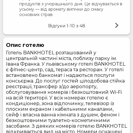
продуктів з учорашнього дня. Це відчувається в
усьому — від аромату випічки до смаку
основних страв.
Відгуки
1-10
з
48
Опис готелю
Готель BANKHOTEL розташований у
центральній частині міста, поблизу парку ім.
Івана Франка. У львівському готелі BANKHOTEL
є фітнес-центр, сад, тераса та ресторан. У готелі
встановлено банкомат і надаються послуги
консьєржа. До послуг гостей цілодобова стійка
реєстрації, трансфер з/до аеропорту,
обслуговування номерів і безкоштовний Wi-Fi
на всій території. У всіх номерах готелю є
кондиціонер, зона відпочинку, телевізор із
плоским екраном і кабельними каналами,
сейф і власна ванна кімната з душем, феном і
безкоштовними туалетно-косметичними
засобами. З деяких номерів готелю BANKHOTEL
відкривається вид на місто. Номери оснащені