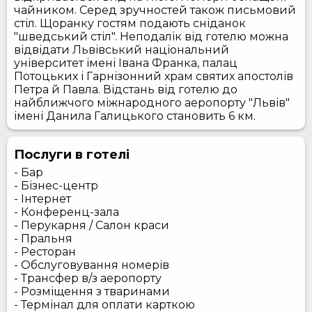
чайником. Серед зручностей також письмовий
стіл. Щоранку гостям подають сніданок
"шведський стіл". Неподалік від готелю можна
відвідати Львівський національний
університет імені Івана Франка, палац
Потоцьких і Гарнізонний храм святих апостолів
Петра й Павла. Відстань від готелю до
найближчого міжнародного аеропорту "Львів"
імені Данила Галицького становить 6 км.
Послуги в готелі
- Бар
- Бізнес-центр
- Інтернет
- Конференц-зала
- Перукарня / Салон краси
- Пральня
- Ресторан
- Обслуговування номерів
- Трансфер в/з аеропорту
- Розміщення з тваринами
- Термінал для оплати карткою