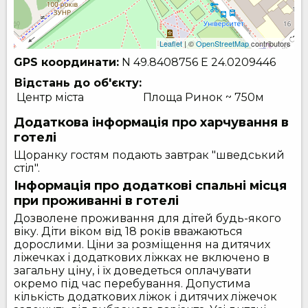
Leaflet
| ©
OpenStreetMap
contributors
GPS координати:
N 49.8408756
E 24.0209446
Відстань до об'єкту:
Центр міста
Площа Ринок ~ 750м
Додаткова інформація про харчування в
готелі
Щоранку гостям подають завтрак "шведський
стіл".
Інформація про додаткові спальні місця
при проживанні в готелі
Дозволене проживання для дітей будь-якого
віку. Діти віком від 18 років вважаються
дорослими. Ціни за розміщення на дитячих
ліжечках і додаткових ліжках не включено в
загальну ціну, і їх доведеться оплачувати
окремо під час перебування. Допустима
кількість додаткових ліжок і дитячих ліжечок