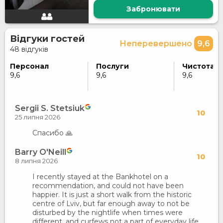
Забронювати
Відгуки гостей
Неперевершено
9,6
48 відгуків
Персонал
Послуги
Чистота
9,6
9,6
9,6
Sergii S. Stetsiuk
10
25 липня 2026
Спасибо 🙏
Barry O'Neill
10
8 липня 2026
I recently stayed at the Bankhotel on a
recommendation, and could not have been
happier. It is just a short walk from the historic
centre of Lviv, but far enough away to not be
disturbed by the nightlife when times were
different, and curfews not a part of everyday life.