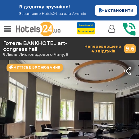
В додатку зручніше!
Встановити
Завантажте Hotels24.ua для Android
Готель BANKHOTEL art-
Неперевершено,
9.6
congress hall
48 відгуків
Львів, Листопадового Чину, 8
МИТТЄВЕ БРОНЮВАННЯ