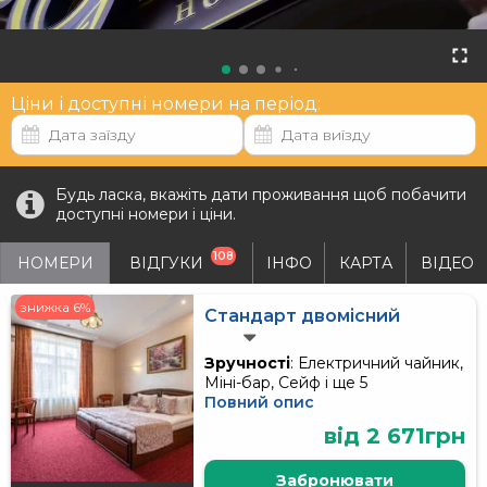
Ціни і доступні номери на період:
Будь ласка, вкажіть дати проживання щоб побачити
доступні номери і ціни.
108
НОМЕРИ
ВІДГУКИ
ІНФО
КАРТА
ВІДЕО
знижка 6%
Стандарт двомісний
Зручності
: Електричний чайник,
Міні-бар, Сейф і ще 5
Повний опис
від 2 671грн
Забронювати