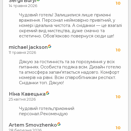
Sergii Buryi
10
14 травня 2026
Чудовий готель! Залишилися лише приємні
враження. Персонал неймовірно привітний, у
номері ідеальна чистота. А сніданки — це взагалі
окремий вид мистецтва, дуже смачно та
естетично. Обов’язково повернуся сюди ще!
michael jacksоn
10
11 травня 2026
Дякую за гостинність та за порозуміння у всіх
питаннях. Особиста подяка всім. Дизайн готелю
та атмосфера запам'ятається надовго. Комфорт
номерів на рівні. Всім співробітникам респєкт.
Сніданки топ. Дякую!
Ніна Кавецька
10
25 квітня 2026
Чудовий готель,приємний
персонал.Рекомендую
Artem Smovzhenko
10
28 березня 2026