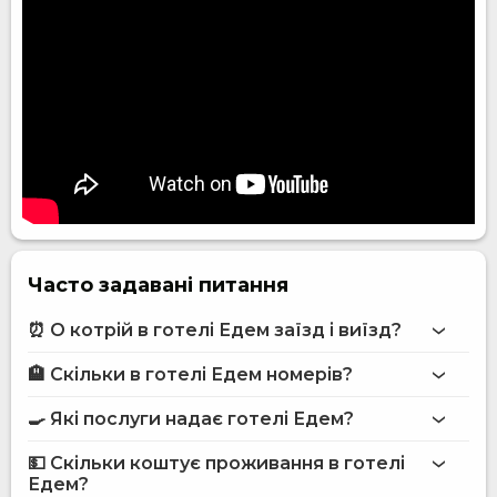
Часто задавані питання
⏰ О котрій в готелі Едем заїзд і виїзд?
🏨 Скільки в готелі Едем номерів?
Більше інформації про Готель Едем
готелі Едем
🍳 Які послуги надає готелі Едем?
на сайті
готелю Едем
💵 Скільки коштує проживання в готелі
Інтернет
Едем?