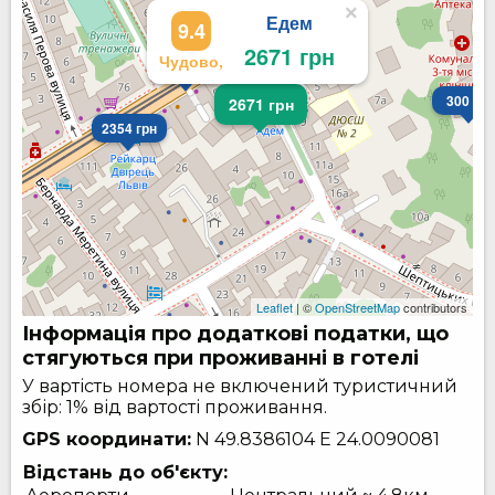
×
Едем
9.4
2671 грн
Чудово,
1210 грн
300 грн
2671 грн
2354 грн
Leaflet
| ©
OpenStreetMap
contributors
Інформація про додаткові податки, що
стягуються при проживанні в готелі
У вартість номера не включений туристичний
збір: 1% від вартості проживання.
GPS координати:
N 49.8386104
E 24.0090081
Відстань до об'єкту: