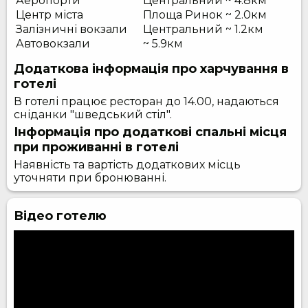
Аеропорти
Центральний ~ 4.8км
Центр міста
Площа Ринок ~ 2.0км
Залізничні вокзали
Центральний ~ 1.2км
Автовокзали
~ 5.9км
Додаткова інформація про харчування в
готелі
В готелі працює ресторан до 14.00, надаються
сніданки "шведський стіл".
Інформація про додаткові спальні місця
при проживанні в готелі
Наявність та вартість додаткових місць
уточняти при бронюванні.
Відео готелю