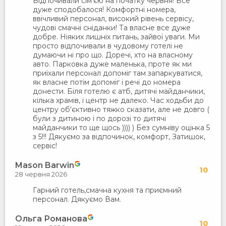
Відпочивали сім'єю на початку червня! Все
дуже сподобалося! Комфортні номера,
ввічливий персонал, високий рівень сервісу,
чудові смачні сніданки! Та власне все дуже
добре. Ніяких лишніх питань, зайвої уваги. Ми
просто відпочивали в чудовому готелі не
думаючи ні про що. Доречі, хто на власному
авто. Парковка дуже маленька, проте як ми
приїхали персонал допоміг там запаркуватися,
як власне потім допоміг і речі до номера
донести. Біля готелю є атб, дитячі майданчики,
кілька храмів, і центр не далеко. Час ходьби до
центру об'єктивно тяжко сказати, але не довго (
були з дитиною і по дорозі то дитячі
майданчики то ще щось )))) ) Без сумніву оцінка 5
з 5!!! Дякуємо за відпочинок, комфорт, Затишок,
сервіс!
Mason Barwin
10
28 червня 2026
Гарний готель,смачна кухня та приємний
персонал. Дякуємо Вам.
Ольга Романова
10