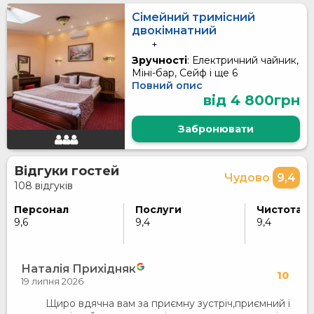
Сімейний тримісний
двокімнатний
+
Зручності
: Електричний чайник,
Міні-бар, Сейф і ще 6
Повний опис
від 4 800грн
Забронювати
Відгуки гостей
Чудово
9,4
108 відгуків
Персонал
Послуги
Чистота
9,6
9,4
9,4
Наталія Прихідняк
10
19 липня 2026
Щиро вдячна вам за приємну зустріч,приємний і