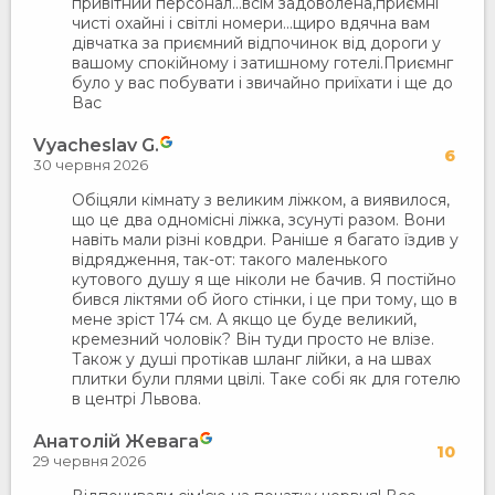
привітний персонал...всім задоволена,приємні
чисті охайні і світлі номери...щиро вдячна вам
дівчатка за приємний відпочинок від дороги у
вашому спокійному і затишному готелі.Приємнг
було у вас побувати і звичайно приїхати і ще до
Вас
Vyacheslav G.
6
30 червня 2026
Обіцяли кімнату з великим ліжком, а виявилося,
що це два одномісні ліжка, зсунуті разом. Вони
навіть мали різні ковдри. Раніше я багато їздив у
відрядження, так-от: такого маленького
кутового душу я ще ніколи не бачив. Я постійно
бився ліктями об його стінки, і це при тому, що в
мене зріст 174 см. А якщо це буде великий,
кремезний чоловік? Він туди просто не влізе.
Також у душі протікав шланг лійки, а на швах
плитки були плями цвілі. Таке собі як для готелю
в центрі Львова.
Анатолій Жевага
10
29 червня 2026