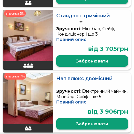
знижка 5%
Стандарт тримісний
+
Зручності
: Міні-бар, Сейф,
Кондиціонер і ще 3
Повний опис
від 3 705грн
Забронювати
знижка 7%
Напівлюкс двомісний
Зручності
: Електричний чайник,
Міні-бар, Сейф і ще 5
Повний опис
від 3 906грн
Забронювати