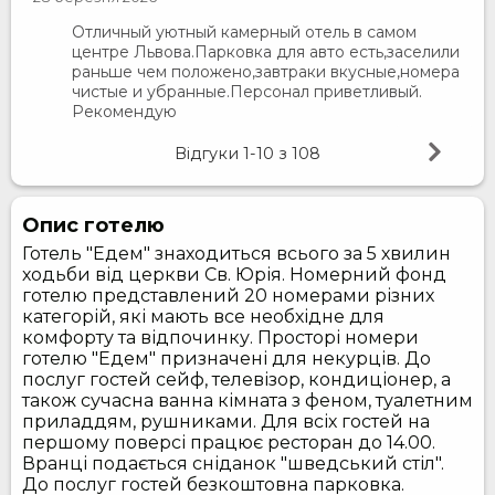
Отличный уютный камерный отель в самом
центре Львова.Парковка для авто есть,заселили
раньше чем положено,завтраки вкусные,номера
чистые и убранные.Персонал приветливый.
Рекомендую
Відгуки
1-10
з
108
Опис готелю
Готель "Едем" знаходиться всього за 5 хвилин
ходьби від церкви Св. Юрія. Номерний фонд
готелю представлений 20 номерами різних
категорій, які мають все необхідне для
комфорту та відпочинку. Просторі номери
готелю "Едем" призначені для некурців. До
послуг гостей сейф, телевізор, кондиціонер, а
також сучасна ванна кімната з феном, туалетним
приладдям, рушниками. Для всіх гостей на
першому поверсі працює ресторан до 14.00.
Вранці подається сніданок "шведський стіл".
До послуг гостей безкоштовна парковка.