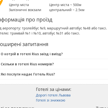
Центр міста
Центр міста ~ 500м
Залізничні вокзали
центральний ~ 2.5км
нформація про проїзд
д аеропорту: тролейбус №9, маршрутний автобус №48 або таксі. 
телю: трамвай №1 і №10, автобус №31 або таксі.
оширені запитання
О котрій в готелі Rius заїзд і виїзд?
 Скільки в готелі Rius номерів?
 Які послуги надає Готель Rius?
Готелі за цінами:
Дорогі готелі Львова
Готелі зі знижкою