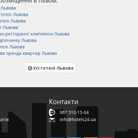
розміщення в Львові:
 Львова
готелі Львова
отелі Львова
и Львова
но-ресторанні комплекси Львова
ідпочинку Львова
отелі Львова
ва оренда квартир Львова
Усі готелі Львова
Контакти
067 510-15-04
атів
info@hotels24.ua