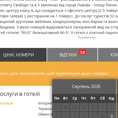
спекту Свободи та в 5 хвилинах від серця Львова - площі Ринок
нес-центру класу А, що складається з офісного центру (2-5 поверхи
гової галереї з рестораном на 1 поверсі. До послуг туристів 52
ащений зручними меблями, кондиціонером, міні-баром та влас
бхідним. З вікон номерів відкривається панорамний вид на істо
тей готелю "RIUS" безкоштовний Wi-Fi. У готелі є платний паркі
Показати всі
далегідь. Послуги по пранню одягу платні, праска надається за 
залу - 2,5 км, аеропорту - 7 км.
58
ЦІНИ, НОМЕРИ
ВІДГУКИ
КО
ріть дати проживання, щоб переглянути ціни і номери:
Серпень 2026
ослуги в готелі
Пн
Вт
Ср
Чт
Пт
Сб
Нд
агальні
Інтернет, Автостоянка, Пральня, Ресторан,
27
28
29
30
31
1
2
Термінал для оплати карткою, Парковка пі
Обмін валюти, Щоденне прибирання номера
3
4
5
6
7
8
9