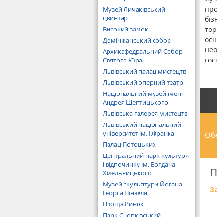
про
Музей Личаківський
цвинтар
біз
Високий замок
тор
осн
Домініканський собор
нео
Архикафедральний Собор
гос
Святого Юра
заз
Львівський палац мистецтв
вок
Львівський оперний театр
Національний музей імені
Андрея Шептицького
Львівська галерея мистецтв
Львівський національний
університет ім. І.Франка
Обе
Палац Потоцьких
Центральний парк культури
і відпочинку ім. Богдана
П
Хмельницького
Музей скульптури Йогана
З
Георга Пінзеля
Площа Ринок
Парк Снопківський