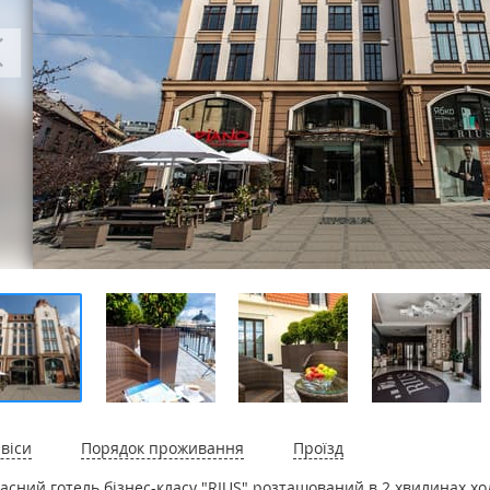
віси
Порядок проживання
Проїзд
асний готель бізнес-класу "RIUS" розташований в 2 хвилинах ходь