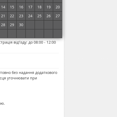
14
15
16
17
18
19
20
21
22
23
24
25
26
27
28
29
30
1
2
3
4
мінюватись у залежності від
5
6
7
8
9
10
11
трація від'їзду:
до 08:00 - 12:00
штовно без надання додаткового
місця уточнювати при
ню.