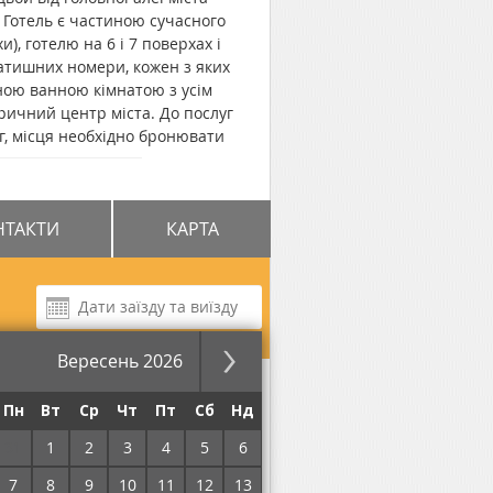
. Готель є частиною сучасного
), готелю на 6 і 7 поверхах і
 затишних номери, кожен з яких
ною ванною кімнатою з усім
ричний центр міста. До послуг
нг, місця необхідно бронювати
запитом. Відстань до залізничного
НТАКТИ
КАРТА
Вересень 2026
Пн
Вт
Ср
Чт
Пт
Сб
Нд
 Обслуговування номерів,
31
1
2
3
4
5
6
д охороною, Крита парковка,
, Електрогенератор, Укриття в
7
8
9
10
11
12
13