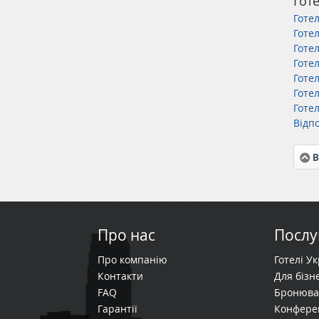
Готе
Готе
Готе
Готел
Готе
Готе
Готе
Готе
Відп
В
Про нас
Послу
Про компанію
Готелі У
Контакти
Для бізне
FAQ
Бронюва
Гарантії
Конфере