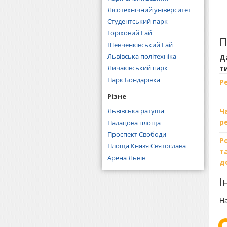
Лісотехнічний університет
Студентський парк
Горіховий Гай
П
Шевченківський Гай
Львівська політехніка
Д
Личаківський парк
т
Парк Бондарівка
Р
Різне
Львівська ратуша
Ч
р
Палацова площа
Проспект Свободи
Р
Площа Князя Святослава
т
Арена Львів
д
І
На