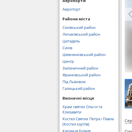
Аеропорти
Аеропорт
Райони міста
Сихівський район
Личаківський район
Цитадель
Сихів
Шевченківський район
Центр
Залізничний район
Франківський район
Під Львовом
Галицький район
Визначні місця
Храм святих Ольги та
Єлизавети
Костел Святих Петра і Павла
Сер
(Костел єзуїтів)
Каплиця Боїмів
Суч