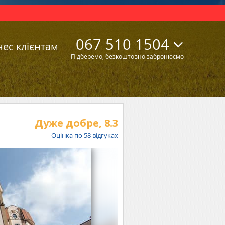
067 510 1504
нес клієнтам
Підберемо, безкоштовно забронюємо
Дуже добре,
8.3
Оцінка по
58
відгуках