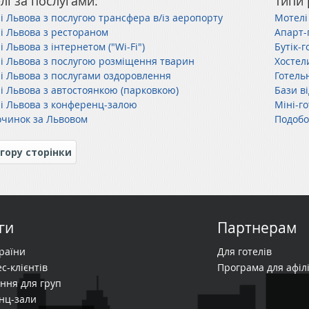
лі за послугами:
Типи 
лі Львова з послугою трансфера в/із аеропорту
Мотелі
лі Львова з рестораном
Апарт-
і Львова з інтернетом ("Wi-Fi")
Бутік-г
лі Львова з послугою розміщення тварин
Хостел
лі Львова з послугами оздоровлення
Готель
лі Львова з автостоянкою (парковкою)
Бази в
лі Львова з конференц-залою
Міні-г
очинок за Львовом
Подобо
гору сторінки
ги
Партнерам
країни
Для готелів
с-клієнтів
Програма для афілі
ння для груп
нц-зали