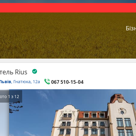
Біз
тель Rius
Львів
, Гнатюка, 12а
067 510-15-04
ото
1
з
12