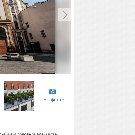
Усі фото
би від головної алеї міста -