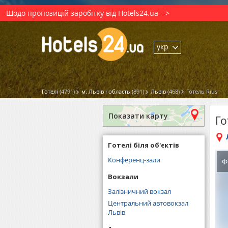
Щодо пропозицій заробітку від Hotels24.ua -->
укр
Готелі
(4791)
м. Львів і область
(891)
Львів
(468)
Готель Rius
Показати карту
Го
Готелі біля об'єктів
Конференц-зали
Ф
Вокзали
Залізничний вокзал
Центральний автовокзал
Львів