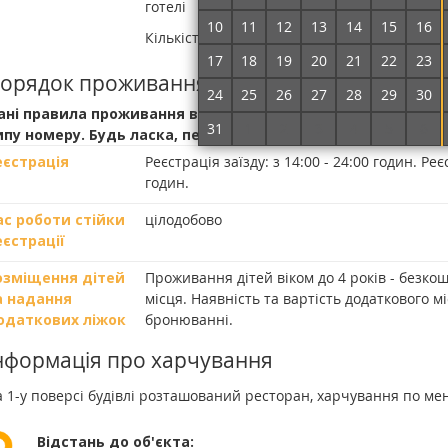
готелі
10
11
12
13
14
15
16
Кількість номерів у готелі:
52
17
18
19
20
21
22
23
орядок проживання у готелі
24
25
26
27
28
29
30
ані правила проживання в готелі є загальними і можуть з
31
1
2
3
4
5
6
ипу номеру. Будь ласка, перевірте опис Вашого номеру.
еєстрація
Реєстрація заїзду:
з 14:00 - 24:00 годин.
Реєс
годин.
ас роботи стійки
цілодобово
еєстрації
озміщення дітей
Проживання дітей віком до 4 років - безко
а надання
місця. Наявність та вартість додаткового 
одаткових ліжок
бронюванні.
нформація про харчування
 1-у поверсі будівлі розташований ресторан, харчування по ме
Відстань до об'єкта: