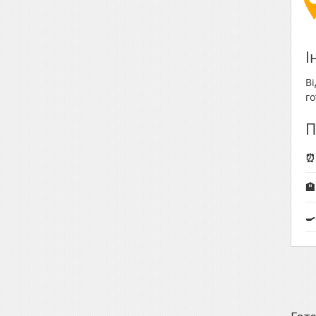
І
Ві
го
П
⏰ 
🏨
🍳