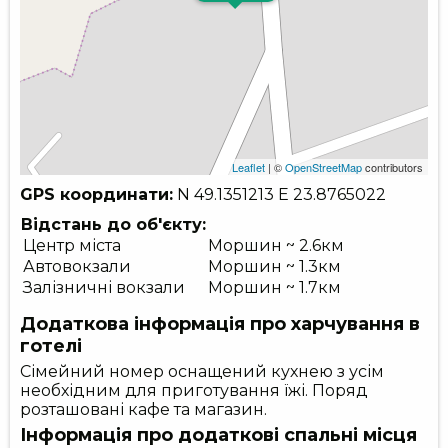
Leaflet
| ©
OpenStreetMap
contributors
GPS координати:
N 49.1351213
E 23.8765022
Відстань до об'єкту:
Центр міста
Моршин ~ 2.6км
Автовокзали
Моршин ~ 1.3км
Залізничні вокзали
Моршин ~ 1.7км
Додаткова інформація про харчування в
готелі
Сімейний номер оснащений кухнею з усім
необхідним для приготування їжі. Поряд
розташовані кафе та магазин.
Інформація про додаткові спальні місця