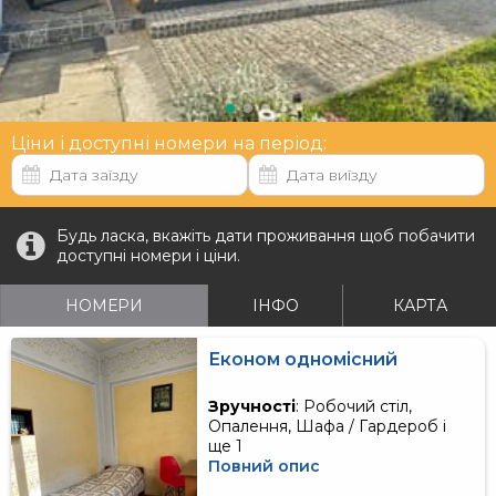
Ціни і доступні номери на період:
Будь ласка, вкажіть дати проживання щоб побачити
доступні номери і ціни.
НОМЕРИ
ІНФО
КАРТА
Економ одномісний
Зручності
: Робочий стіл,
Опалення, Шафа / Гардероб і
ще 1
Повний опис