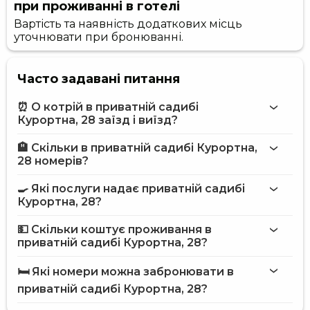
при проживанні в готелі
Вартість та наявність додаткових місць
уточнювати при бронюванні.
Часто задавані питання
⏰ О котрій в приватній садибі
Курортна, 28 заїзд і виїзд?
🏨 Скільки в приватній садибі Курортна,
Більше інформації про Приватна садиба Курортна, 28
28 номерів?
приватній садибі Курортна, 28
🍳 Які послуги надає приватній садибі
на сайті
Курортна, 28?
приватної садиби Курортна, 28
💵 Скільки коштує проживання в
приватній садибі Курортна, 28?
Інтернет
приватній садибі Курортна, 28
Пральня
🛏️ Які номери можна забронювати в
Сад
на сайті Hotels24.ua
приватній садибі Курортна, 28?
Розміщення з тваринами
Чан