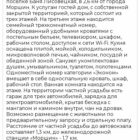
поселке Баня Лисовецкая, в 2,6 км от города
Моршин. К услугам гостей дом, с собственной
закрытой территорией, который состоит из
трех этажей. На третьем этаже находится
семейный трехкомнатный номер,
оборудованный удобными кроватями с
постельным бельем, телевизором, шкафом,
рабочим столом, доступом к сети Wi-Fi. Кухня
оснащена плитой, мойкой, холодильником,
микроволновой печью, чайником, посудой и
обеденной зоной. Санузел укомплектован
душем, умывальником, туалетом, полотенцами.
Одноместный номер категории «Эконом»
вмещает в себе односпальную кровать, шкаф,
рабочий стол. Ванная комната находится на
этаже. На территории частной усадьбы есть
гараж для трех автомобилей, зарядка для
электроавтомобилей, крытая беседка с
мангалом и камином внутри, чан на дровах.
Возможно размещение с животными по
предварительному запросу и отдельную плату.
Расстояние от частной усадьбы до автовокзала
составляет 1,3 км, до железнодорожной
станции «Моршин» - 1,7 км.