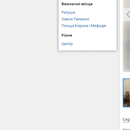
Визначні місця
Ратуша
Замок Паланок
Площа Кирила і Мефодія
Різне
Центр
Сер
Ква