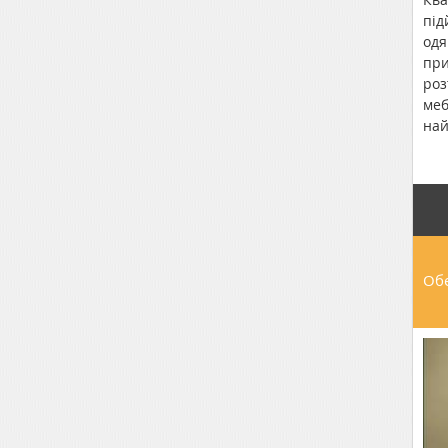
під
одя
при
роз
меб
най
км;
Обе