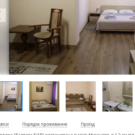
віси
Порядок проживання
Проїзд
ртира "Бєляєва 5/15" розташована в місті Мукачево, в 1,2 км від 