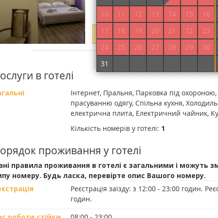
10
11
12
13
14
15
16
17
18
19
20
21
22
23
Вкажіть дати проживання, щоб ут
24
25
26
27
28
29
30
Докладніше про номер
31
1
2
3
4
5
6
ослуги в готелі
агальні
Інтернет, Пральня, Парковка під охороною,
прасуванню одягу, Спільна кухня, Холодиль
електрична плита, Електричний чайник, К
Кількість номерів у готелі:
1
орядок проживання у готелі
ані правила проживання в готелі є загальними і можуть з
ипу номеру. Будь ласка, перевірте опис Вашого номеру.
еєстрація
Реєстрація заїзду:
з 12:00 - 23:00 годин.
Реєс
годин.
ас роботи стійки
08:00 - 23:00