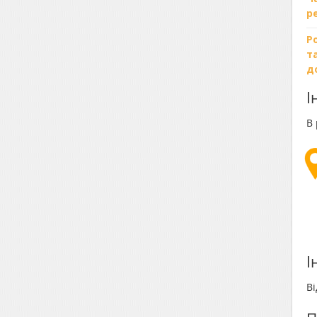
р
Р
т
д
І
В 
І
Ві