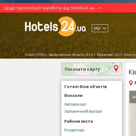
Щодо пропозицій заробітку від Hotels24.ua -->
укр
Готелі
(4788)
Закарпатська область
(833)
Мукачево
(42)
Квартир
Показати карту
Кв
Готелі біля об'єктів
Вокзали
Ф
Автовокзал
Залізничний вокзал
Райони міста
Росвигово