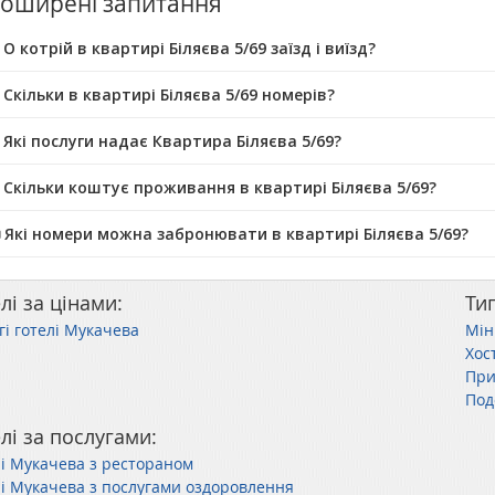
оширені запитання
О котрій в квартирі Біляєва 5/69 заїзд і виїзд?
 Скільки в квартирі Біляєва 5/69 номерів?
 Які послуги надає Квартира Біляєва 5/69?
 Скільки коштує проживання в квартирі Біляєва 5/69?
️ Які номери можна забронювати в квартирі Біляєва 5/69?
лі за цінами:
Ти
гі готелі Мукачева
Мін
Хос
При
Под
лі за послугами:
лі Мукачева з рестораном
лі Мукачева з послугами оздоровлення