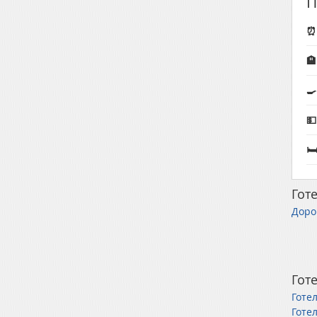
П
⏰ 
🏨



Готе
Доро
Готе
Готе
Готе