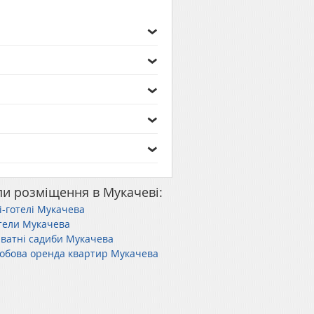
пи розміщення в Мукачеві:
і-готелі Мукачева
тели Мукачева
ватні садиби Мукачева
обова оренда квартир Мукачева