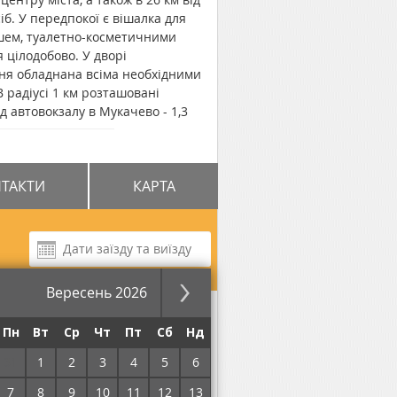
б. У передпокої є вішалка для
ушем, туалетно-косметичними
 цілодобово. У дворі
хня обладнана всіма необхідними
 радіусі 1 км розташовані
д автовокзалу в Мукачево - 1,3
оді - 43,3 км.
ТАКТИ
КАРТА
Вересень 2026
за ніч
Пн
Вт
Ср
Чт
Пт
Сб
Нд
31
1
2
3
4
5
6
7
8
9
10
11
12
13