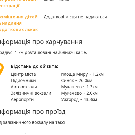
еєстрації
озміщення дітей
Додаткові місця не надаються
а надання
одаткових ліжок
нформація про харчування
радіусі 1 км розташовані найближчі кафе.
Відстань до об'єкта:
Центр міста
площа Миру ~ 1.2км
Підйомники
Синяк ~ 26.0км
Автовокзали
Мукачево ~ 1.3км
Залізничні вокзали
Мукачево ~ 2.0км
Аеропорти
Ужгород ~ 43.3км
нформація про проїзд
д залізничного вокзалу на таксі.