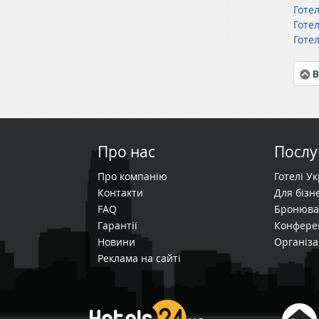
Готе
Готе
Готел
В
Про нас
Послу
Про компанію
Готелі У
Контакти
Для бізне
FAQ
Бронюва
Гарантії
Конфере
Новини
Організа
Реклама на сайті