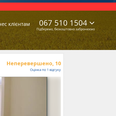
067 510 1504
нес клієнтам
Підберемо, безкоштовно забронюємо
Неперевершено,
10
Оцінка по
1
відгуку