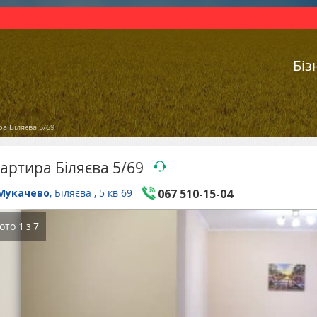
Біз
а Біляєва 5/69
артира Біляєва 5/69
Мукачево
, Біляєва , 5 кв 69
067 510-15-04
ото
1
з
7