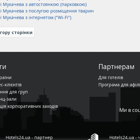
лі Мукачева з автостоянкою (парковкою)
лі Мукачева з послугою розміщення тварин
і Мукачева з інтернетом ("Wi-Fi")
гору сторінки
ги
Партнерам
країни
Для готелів
с-клієнтів
Програма для афілі
ння для груп
нц-зали
ція корпоративних заходів
Ми в со
Hotels24.ua - партнер
Hotels24.ua -