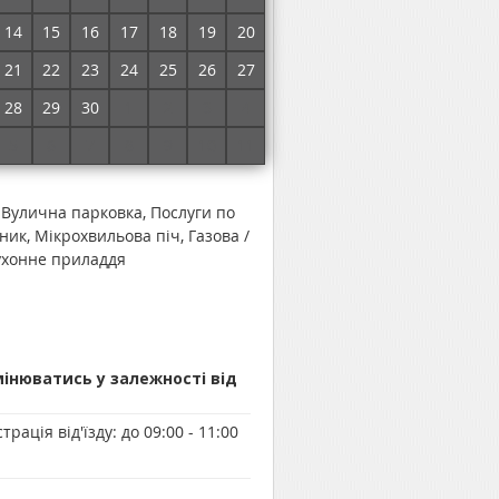
Без комісії!
14
15
16
17
18
19
20
21
22
23
24
25
26
27
очнити ціни і забронювати номер
28
29
30
1
2
3
4
5
6
7
8
9
10
11
 Вулична парковка, Послуги по
ник, Мікрохвильова піч, Газова /
ухонне приладдя
мінюватись у залежності від
трація від'їзду:
до 09:00 - 11:00