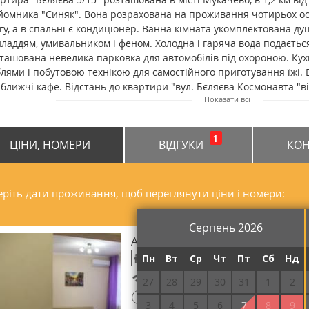
йомника "Синяк". Вона розрахована на проживання чотирьох осі
гу, а в спальні є кондиціонер. Ванна кімната укомплектована д
ладдям, умивальником і феном. Холодна і гаряча вода подається
ташована невелика парковка для автомобілів під охороною. Ку
лями і побутовою технікою для самостійного приготування їжі. В
ближчі кафе. Відстань до квартири "вул. Бєляєва Космонавта "ві
Показати всі
 від залізничного вокзалу в Мукачеві - 2 км; від аеропорту в Ужгор
1
ЦІНИ, НОМЕРИ
ВІДГУКИ
КОН
ріть дати проживання, щоб переглянути ціни і номери:
Серпень 2026
Апартаменти 4-місний
Пн
Вт
Ср
Чт
Пт
Сб
Нд
Безкоштовний Wi-Fi
27
28
29
30
31
1
2
!
Потрібна передоплата
3
4
5
6
7
8
9