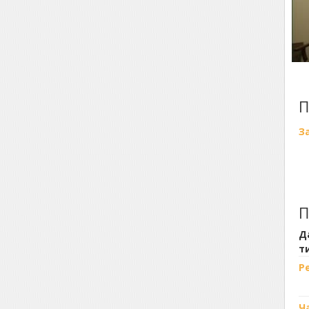
П
З
П
Д
т
Р
Ч