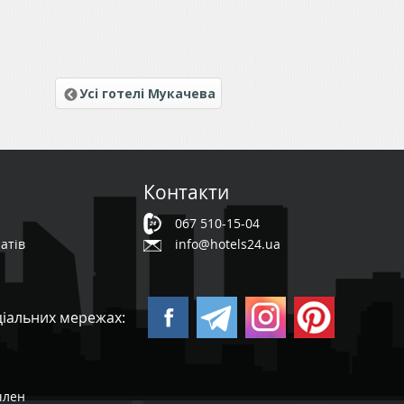
Усі готелі Мукачева
Контакти
067 510-15-04
атів
info@hotels24.ua
ціальних мережах:
 член