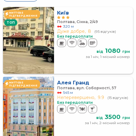
Київ
МИТТЄВЕ
ПІДТВЕРДЖЕННЯ
Полтава, Сінна, 2/49
TOП
320 м
Дуже добре,
8
(95 відгуків)
Без передоплати
1080
від
грн
за 1 ніч, 1-місний номер
Алея Гранд
МИТТЄВЕ
ПІДТВЕРДЖЕННЯ
Полтава, вул. Соборності, 57
545 м
Неперевершено,
9.9
(15 відгуків)
Без передоплати
3500
від
грн
за 1 ніч, 2-місний номер