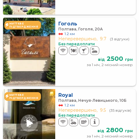
Гоголь
МИТТЄВЕ
ПІДТВЕРДЖЕННЯ
Полтава, Гоголя, 20А
1.2 км
Неперевершено,
9.7
(3 відгуки)
Без передоплати
2500
від
грн
за 1 ніч, 2-місний номер
Royal
МИТТЄВЕ
ПІДТВЕРДЖЕННЯ
Полтава, Нечуя-Левицького, 10Б
1.2 км
Неперевершено,
9.5
(35 відгуків)
Без передоплати
2800
від
грн
за 1 ніч, 2-місний номер