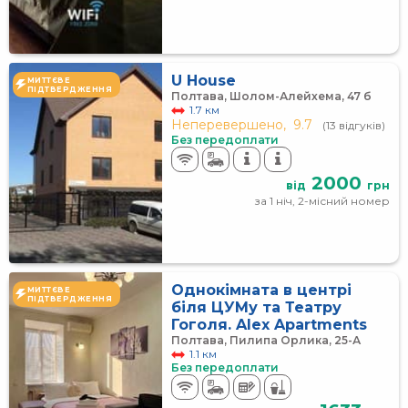
U House
МИТТЄВЕ
ПІДТВЕРДЖЕННЯ
Полтава, Шолом-Алейхема, 47 б
1.7 км
Неперевершено,
9.7
(13 відгуків)
Без передоплати
2000
від
грн
за 1 ніч, 2-місний номер
Однокімната в центрі
МИТТЄВЕ
ПІДТВЕРДЖЕННЯ
біля ЦУМу та Театру
Гоголя. Alex Apartments
Полтава, Пилипа Орлика, 25-А
1.1 км
Без передоплати