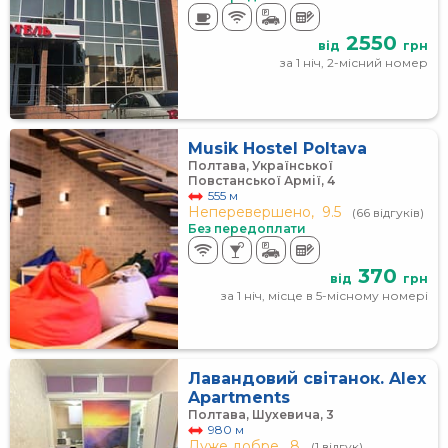
2550
від
грн
за 1 ніч, 2-місний номер
Musik Hostel Poltava
Полтава, Української
Повстанської Армії, 4
555 м
Неперевершено,
9.5
(66 відгуків)
Без передоплати
370
від
грн
за 1 ніч, місце в 5-місному номері
Лавандовий світанок. Alex
Apartments
Полтава, Шухевича, 3
980 м
Дуже добре,
8
(1 відгук)