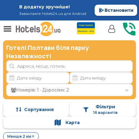
В додатку зручніше!
Встановити
Завантажте Hotels24.ua для Android
Готелі Полтави біля парку
Незалежності
Номерів: 1 · Дорослих: 2
Фільтри
Сортування
16 варіантів
Карта
Менше 2 км
✕