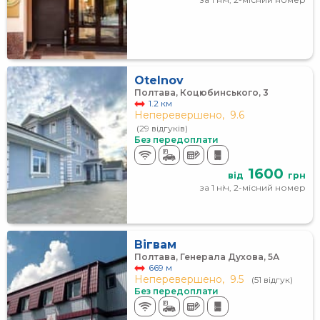
Otelnov
Полтава, Коцюбинського, 3
1.2 км
Неперевершено,
9.6
(29 відгуків)
Без передоплати
1600
від
грн
за 1 ніч, 2-місний номер
Вігвам
Полтава, Генерала Духова, 5А
669 м
Неперевершено,
9.5
(51 відгук)
Без передоплати