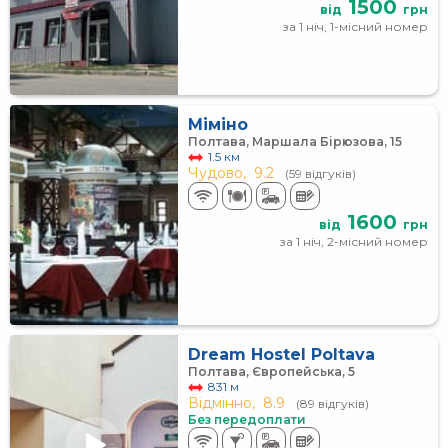
1500
від
грн
за 1 ніч, 1-місний номер
Міміно
Полтава, Маршала Бірюзова, 15
1.5 км
Чудово,
9.2
(59 відгуків)
1600
від
грн
за 1 ніч, 2-місний номер
Dream Hostel Poltava
Полтава, Європейська, 5
831 м
Відмінно,
8.9
(89 відгуків)
Без передоплати