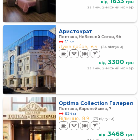
1633
від
грн
за 1 ніч, 2-місний номер
Аристократ
Полтава, Небесной Сотни, 9А
1.1 км
Дуже добре,
8.4
(24 відгуки)
3300
від
грн
за 1 ніч, 2-місний номер
Optima Collection Галерея
Полтава, Європейська, 7
834 м
Відмінно,
8.9
(73 відгуки)
3468
від
грн
за 1 ніч, 2-місний номер