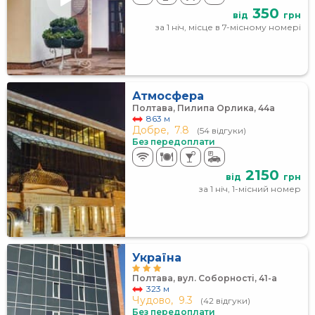
350
від
грн
за 1 ніч, місце в 7-місному номері
Атмосфера
Полтава, Пилипа Орлика, 44а
863 м
Добре,
7.8
(54 відгуки)
Без передоплати
2150
від
грн
за 1 ніч, 1-місний номер
Україна
Полтава, вул. Соборності, 41-а
323 м
Чудово,
9.3
(42 відгуки)
Без передоплати