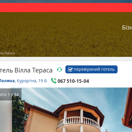
Біз
лла Тераса
тель Вілла Тераса
перевірений готель
Поляна
, Курортна, 19 Б
067 510-15-04
ото
1
з
34