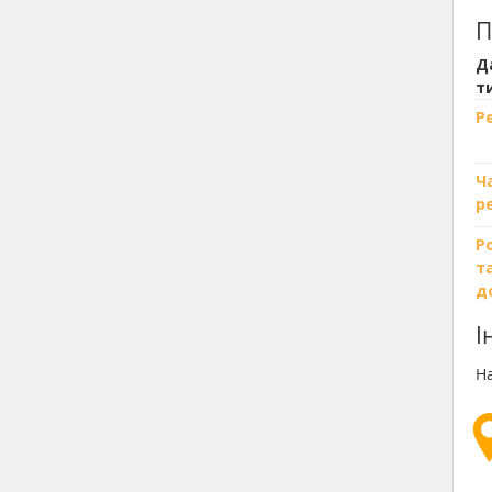
П
Д
т
Р
Ч
р
Р
т
д
І
На