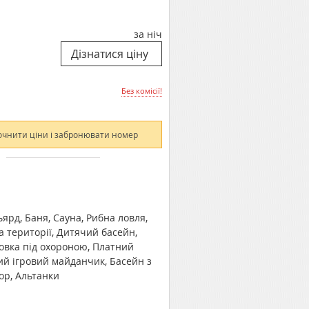
за ніч
Без комісії!
очнити ціни і забронювати номер
ьярд, Баня, Сауна, Рибна ловля,
 території, Дитячий басейн,
ковка під охороною, Платний
чий ігровий майданчик, Басейн з
ор, Альтанки