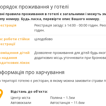
орядок проживання у готелі
ані правила проживання в готелі є загальними і можуть з
ипу номеру. Будь ласка, перевірте опис Вашого номеру.
еєстрація
Реєстрація заїзду:
з 14:00 - 00:00 годин.
Реєс
годин.
ас роботи стійки
цілодобово
еєстрації
озміщення дітей
Дозволене проживання для дітей будь-якого 
а надання
додаткових місць уточнювати при бронюва
одаткових ліжок
нформація про харчування
 території готелю є ресторан, в якому можна замовити страви 
Відстань до об'єкта:
Центр міста
Поляна ~ 1.5км
Автовокзали
Автостанція ~ 11.6км