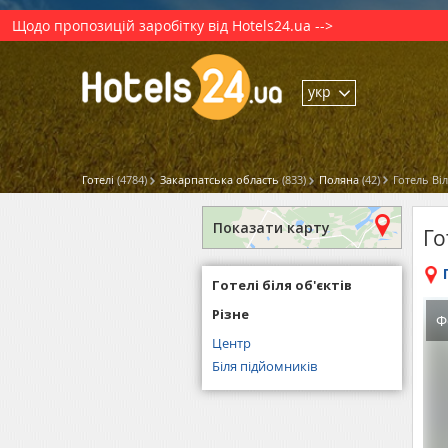
Щодо пропозицій заробітку від Hotels24.ua -->
укр
Готелі
(4784)
Закарпатська область
(833)
Поляна
(42)
Готель Ві
Показати карту
Го
Готелі біля об'єктів
Різне
Ф
Центр
Біля підйомників