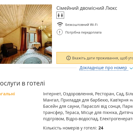
Сімейний двомісний Люкс
Безкоштовний Wi-Fi
!
Потрібна передоплата
Вкажіть дати проживання, щоб ут
Докладніше про номер
ослуги в готелі
агальні
Інтернет, Оздоровлення, Ресторан, Сад, Біл
Мангал, Приладдя для барбекю, Кав'ярня на
Басейн для сауни, Парасолі від сонця, Пар
трансфер, Тераса, Місце для пікніка, Дитя
підігрівом, Відро-водоспад, Електрогенерат
Кількість номерів у готелі:
24