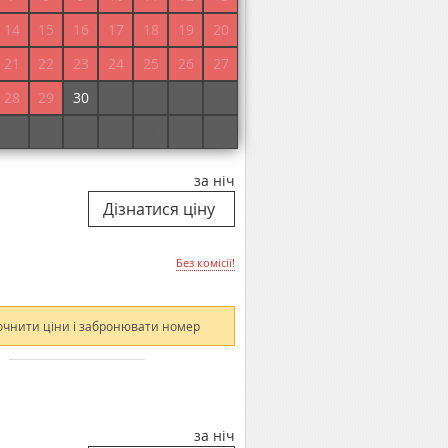
Без комісії!
14
15
16
17
18
19
20
21
22
23
24
25
26
27
очнити ціни і забронювати номер
28
29
30
1
2
3
4
5
6
7
8
9
10
11
за ніч
Без комісії!
очнити ціни і забронювати номер
за ніч