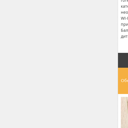
Гот
кат
нео
WI-
при
Бал
дит
гос
до 
Обе