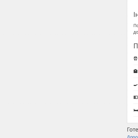
І
По
д
П
⏰ 
🏨



Готе
Доро