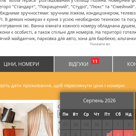
ель "Вілла Тераса" розташований у селищі Поляна. Номерний 
егорії "Стандарт", "Покращений", "Студіо", "Люкс" та "Сімейний"
бхідними зручностями: зручним ліжком, кондиціонером, телеві
FI. В деяких номерах є кухня з усією необхідною технікою та пос
готування їжі. Ванна кімната кожного номеру обладнана душем,
кони є особисті, а також спільні для номерів. На території готел
ячий майданчик, парковка для авто, зона для барбекю, альтанки
Показати всі
тей сауна, більярд, трансфер. Відстань від готелю "Вілла Тераса"
автостанції Свалява - 11,6 км, до залізничної станції Свалява - 11
11
ЦІНИ, НОМЕРИ
ВІДГУКИ
КО
ріть дати проживання, щоб переглянути ціни і номери:
Серпень 2026
Стандарт двомісний Twin
Пн
Вт
Ср
Чт
Пт
Сб
Нд
Безкоштовний Wi-Fi
27
28
29
30
31
1
2
!
Потрібна передоплата
3
4
5
6
7
8
9