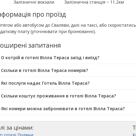
Залізничні вокзали
Залізнична станція ~ 11.2км
нформація про проїзд
тягом або автобусом до Сваляви, далі на таксі, або скористатис
одаткову плату (уточнювати при бронюванні).
оширені запитання
О котрій в готелі Вілла Тераса заїзд і виїзд?
 Скільки в готелі Вілла Тераса номерів?
 Які послуги надає Готель Вілла Тераса?
 Скільки коштує проживання в готелі Вілла Тераса?
️ Які номери можна забронювати в готелі Вілла Тераса?
лі за цінами:
Т
гі готелі Поляни
К