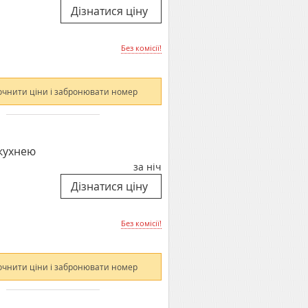
Без комісії!
очнити ціни і забронювати номер
 кухнею
за ніч
Без комісії!
очнити ціни і забронювати номер