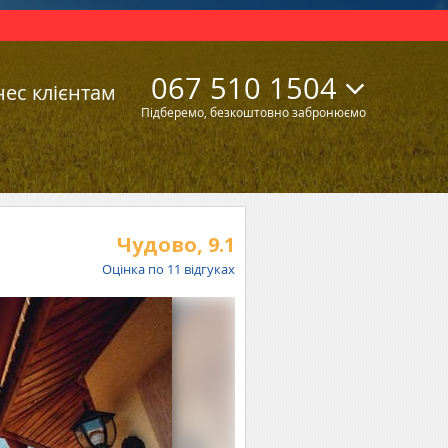
067 510 1504
нес клієнтам
Підберемо, безкоштовно забронюємо
Чудово,
9.1
Оцінка по
11
відгуках