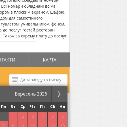
фонд готелю складають номери
. Всі номери обладнані всіма
зором з плоским екраном, шафою,
удом для самостійного
 туалетом, умивальником, феном.
ю до послуг гостей ресторан,
. Також за окрему плату до послуг
 до центру селища складає 1,5 км,
,2 км.
НТАКТИ
КАРТА
Вересень 2026
за ніч
Пн
Вт
Ср
Чт
Пт
Сб
Нд
31
1
2
3
4
5
6
7
8
9
10
11
12
13