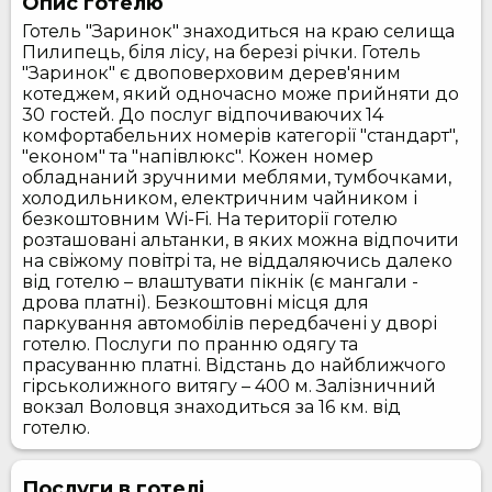
Опис готелю
Готель "Заринок" знаходиться на краю селища
Пилипець, біля лісу, на березі річки. Готель
"Заринок" є двоповерховим дерев'яним
котеджем, який одночасно може прийняти до
30 гостей. До послуг відпочиваючих 14
комфортабельних номерів категорії "стандарт",
"економ" та "напівлюкс". Кожен номер
обладнаний зручними меблями, тумбочками,
холодильником, електричним чайником і
безкоштовним Wi-Fi. На території готелю
розташовані альтанки, в яких можна відпочити
на свіжому повітрі та, не віддаляючись далеко
від готелю – влаштувати пікнік (є мангали -
дрова платні). Безкоштовні місця для
паркування автомобілів передбачені у дворі
готелю. Послуги по пранню одягу та
прасуванню платні. Відстань до найближчого
гірськолижного витягу – 400 м. Залізничний
вокзал Воловця знаходиться за 16 км. від
готелю.
Послуги в готелі