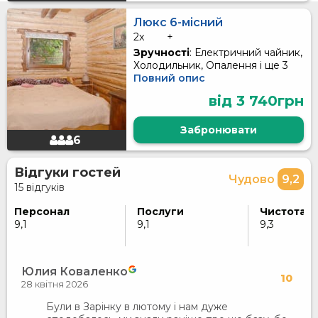
Люкс 6-місний
2x
+
Зручності
: Електричний чайник,
Холодильник, Опалення і ще 3
Повний опис
від 3 740грн
Забронювати
6
Відгуки гостей
Чудово
9,2
15 відгуків
Персонал
Послуги
Чистота
9,1
9,1
9,3
Юлия Коваленко
10
28 квітня 2026
Були в Зарінку в лютому і нам дуже