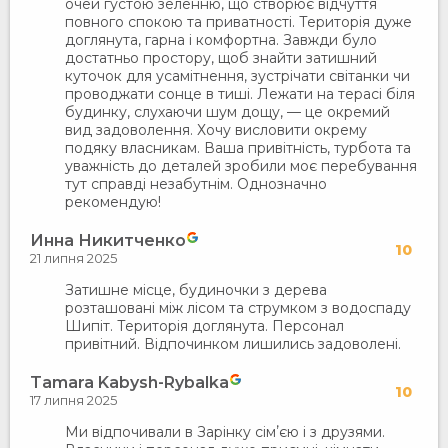
очей густою зеленню, що створює відчуття
повного спокою та приватності. Територія дуже
доглянута, гарна і комфортна. Завжди було
достатньо простору, щоб знайти затишний
куточок для усамітнення, зустрічати світанки чи
проводжати сонце в тиші. Лежати на терасі біля
будинку, слухаючи шум дощу, — це окремий
вид задоволення. Хочу висловити окрему
подяку власникам. Ваша привітність, турбота та
уважність до деталей зробили моє перебування
тут справді незабутнім. Однозначно
рекомендую!
Инна Никитченко
10
21 липня 2025
Затишне місце, будиночки з дерева
розташовані між лісом та струмком з водоспаду
Шипіт. Територія доглянута. Персонал
привітний. Відпочинком лишились задоволені.
Tamara Kabysh-Rybalka
10
17 липня 2025
Ми відпочивали в Зарінку сімʼєю і з друзями.