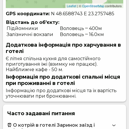
Leaflet
| ©
OpenStreetMap
contributors
GPS координати:
N 48.6588743
E 23.2757485
Відстань до об'єкту:
Підйомники
Воловець ~ 400м
Залізничні вокзали
Воловець ~ 16.0км
Додаткова інформація про харчування в
готелі
Є літня спільна кухня для самостійного
приготування їжі (взимку не працює).
Найближче кафе - 50 м.
Інформація про додаткові спальні місця
при проживанні в готелі
Інформацію про додаткові місця та їх вартість
уточнювати при бронюванні.
Часто задавані питання
⏰ О котрій в готелі Заринок заїзд і