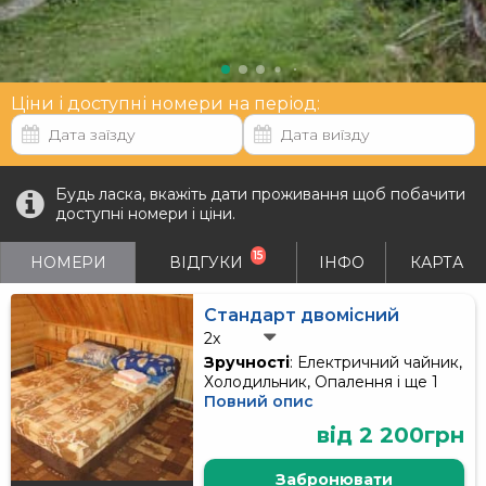
Ціни і доступні номери на період:
Будь ласка, вкажіть дати проживання щоб побачити
доступні номери і ціни.
15
НОМЕРИ
ВІДГУКИ
ІНФО
КАРТА
Стандарт двомісний
2x
Зручності
: Електричний чайник,
Холодильник, Опалення і ще 1
Повний опис
від 2 200грн
Забронювати