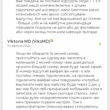
вже тиждень як постійно курсують сюди. І 7 з 9
людей нашої компанії включно з дітьми
підхопили цей ротавірус, мали симптоми різної
інтенсивності чим звісно собі зіпсували
відпустку. Але це не має відношення до готелю
- більше собі ж на майбутнє рекомендація
планувати подорож на дати або до фестивалю
або через місяць після коли інфекція пропаде.
Viktoria MD (ViksMD)
4
11 серпня 2024
Якщо ви обираєте 3х місний номер,
приготуйтесь що одразу вас заселять в
маленький 2 місний номер і вам доведеться
просити більший номер, який буде такий самий.
В номері відсутній вайфай, він наче і є але
постійно «немає підключення», на прохання
підключити вайфай мені повідомили «потрібно
викликати майстра, майстер буде через 2 дні, у
вас має бути свій прекрасний мобільний» коли я
запитала чи таке тільки сьогодні сталось , мені
почали дуже незадоволеним тоном казати «ви
мені приїхали псувати настрій». Тож з
адміністратором Олексієм важко спілкуватись,