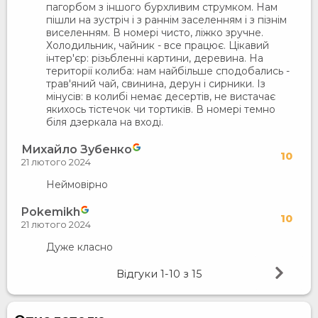
пагорбом з іншого бурхливим струмком. Нам
пішли на зустріч і з раннім заселенням і з пізнім
виселенням. В номері чисто, ліжко зручне.
Холодильник, чайник - все працює. Цікавий
інтер'єр: різьбленні картини, деревина. На
території колиба: нам найбільше сподобались -
трав'яний чай, свинина, дерун і сирники. Із
мінусів: в колибі немає десертів, не вистачає
якихось тістечок чи тортиків. В номері темно
біля дзеркала на вході.
Михайло Зубенко
10
21 лютого 2024
Неймовірно
Pokemikh
10
21 лютого 2024
Дуже класно
Відгуки
1-10
з
15