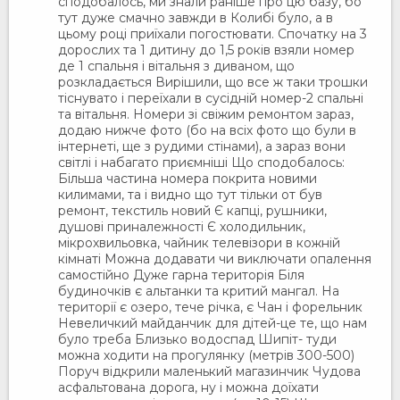
сподобалось, ми знали раніше про цю базу, бо
тут дуже смачно завжди в Колибі було, а в
цьому році приїхали погостювати. Спочатку на 3
дорослих та 1 дитину до 1,5 років взяли номер
де 1 спальня і вітальня з диваном, що
розкладається Вирішили, що все ж таки трошки
тіснувато і переїхали в сусідній номер-2 спальні
та вітальня. Номери зі свіжим ремонтом зараз,
додаю нижче фото (бо на всіх фото що були в
інтернеті, ще з рудими стінами), а зараз вони
світлі і набагато приємніші Що сподобалось:
Більша частина номера покрита новими
килимами, та і видно що тут тільки от був
ремонт, текстиль новий Є капці, рушники,
душові приналежності Є холодильник,
мікрохвильовка, чайник телевізори в кожній
кімнаті Можна додавати чи виключати опалення
самостійно Дуже гарна територія Біля
будиночків є альтанки та критий мангал. На
території є озеро, тече річка, є Чан і форельник
Невеличкий майданчик для дітей-це те, що нам
було треба Близько водоспад Шипіт- туди
можна ходити на прогулянку (метрів 300-500)
Поруч відкрили маленький магазинчик Чудова
асфальтована дорога, ну і можна доїхати