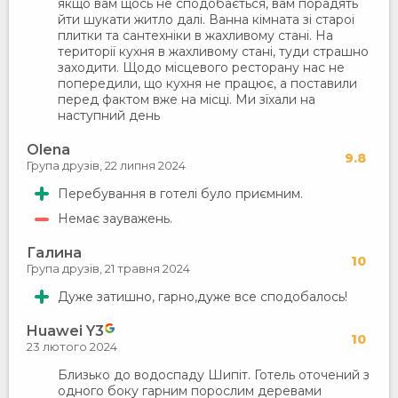
якщо вам щось не сподобається, вам порадять
йти шукати житло далі. Ванна кімната зі староі
плитки та сантехніки в жахливому стані. На
території кухня в жахливому стані, туди страшно
заходити. Щодо місцевого ресторану нас не
попередили, що кухня не працює, а поставили
перед фактом вже на місці. Ми зїхали на
наступний день
Olena
9.8
Група друзів,
22 липня 2024
Перебування в готелі було приємним.
Немає зауважень.
Галина
10
Група друзів,
21 травня 2024
Дуже затишно, гарно,дуже все сподобалось!
Huawei Y3
10
23 лютого 2024
Близько до водоспаду Шипіт. Готель оточений з
одного боку гарним порослим деревами