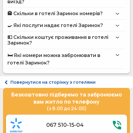
виїзд?
🏨 Скільки в готелі Заринок номерів?
Більше інформації про Готель Заринок
готелі Заринок
🍳 Які послуги надає готелі Заринок?
на сайті
готелю Заринок
💵 Скільки коштує проживання в готелі
Інтернет
Заринок?
Пральня
готелі Заринок
Чан
🛏️ Які номери можна забронювати в
Мангал
на сайті Hotels24.ua
готелі Заринок?
Приладдя для барбекю
Вулична парковка
Платний трансфер
Стандарт двомісний
Місце для пікніка
Стандарт тримісний
Повернутися на сторінку з готелями
Дитячий ігровий майданчик
Напівлюкс 4-місний
Послуги по прасуванню одягу
Люкс 6-місний
Безкоштовно підберемо та забронюємо
Спільна кухня
Холодильник
вам житло по телефону
Мікрохвильова піч
(з 8:00 до 24:00)
Газова / електрична плита
Електричний чайник
Кухонне приладдя
067 510-15-04
Альтанки