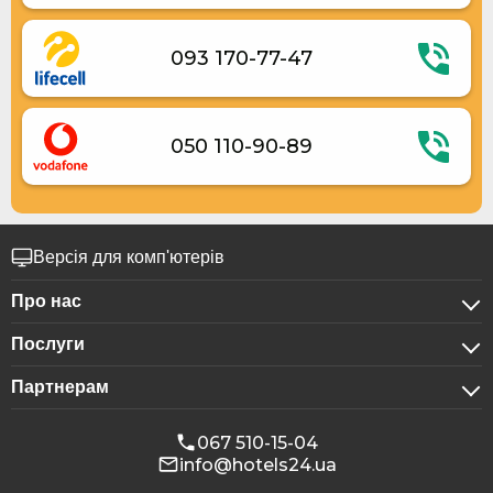
093 170-77-47
050 110-90-89
Версія для комп'ютерів
Про нас
Послуги
Про компанію
Партнерам
Для бізнес-клієнтів
Конфіденційність
Для готелів
Бронювання для груп
Публічна оферта
067 510-15-04
info@hotels24.ua
Програма для афіліатів
Конференц-зали
Наші партнери