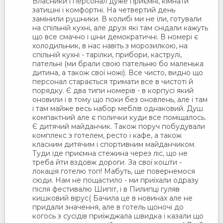
Власники і персонал дуже приємні, кімнати
затишні і комфортні. На четвертий день
замінили рушники. В колибі ми не їли, готували
на спільній кухні, але друзі які там снідали кажуть
що все смачно і ціни демократичні. В номері є
холодильник, в нас навіть з морозилкою, на
спільній кухні - тарілки, прибори, каструлі,
пательні (ми брали свою пательню бо маленька
дитина, а також свої ножі). Все чисто, видно що
персонал старається тримати все в чистоті й
порядку. Є два типи номерів - в корпусі який
оновили і в тому що поки без оновлень, але і там
і там майже весь набор меблів однаковий. Душ
компактний але є полички куди все поміщалось.
Є дитячий майданчик. Також поруч побудували
комплекс з готелем, ресто і кафе, а також
класним дитячим і спортивним майданчиком.
Туди іде приємна стежина через ліс, що не
треба йти вздовж дороги. За свої кошти -
локація готелю топ! Мабуть, ще повернемося
сюди. Нам не пощастило - ми приїхали одразу
після фестивалю Шипіт, і в Пилипці гуляв
кишковий вірус( Бачила це в новинах але не
придали значення, але в готель щоночі до
когось з сусідів приїжджала швидка і казали що