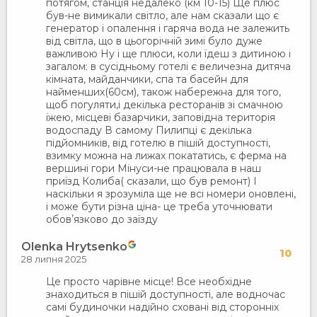
потягом, станція недалеко (км 10-15) Ще плюс
був-не вимикали світло, але нам сказали що є
генератор і опалення і гаряча вода не залежить
від світла, що в цьогорічній зимі було дуже
важливою Ну і ще плюси, коли їдеш з дитиною і
загалом: в сусідньому готелі є величезна дитяча
кімната, майданчики, спа та басейн для
найменших(60см), також набережна для того,
щоб погуляти,і декілька ресторанів зі смачною
їжею, місцеві базарчики, заповідна територія
водоспаду В самому Пилипці є декілька
підйомників, від готелю в пішій доступності,
взимку можна на лижах покататись, є ферма на
вершині гори Мінуси-не працювала в наш
приїзд Колиба( сказали, що був ремонт) І
наскільки я зрозуміла ще не всі номери оновлені,
і може бути різна ціна- це треба уточнювати
обовʼязково до заїзду
Оlenka Hrytsenko
10
28 липня 2025
Це просто чарівне місце! Все необхідне
знаходиться в пішій доступності, але водночас
самі будиночки надійно сховані від сторонніх