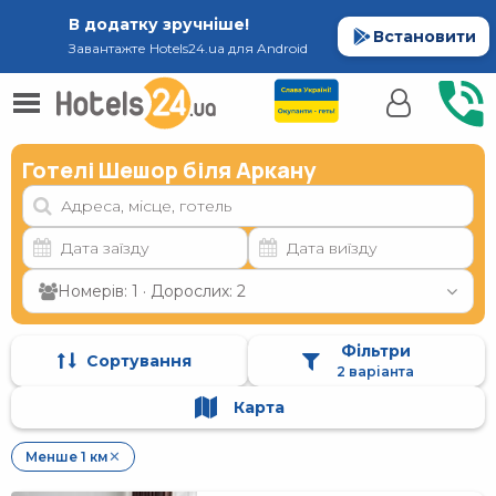
В додатку зручніше!
Встановити
Завантажте Hotels24.ua для Android
Готелі Шешор біля Аркану
Номерів: 1 · Дорослих: 2
Фільтри
Сортування
2 варіанта
Карта
Менше 1 км
✕