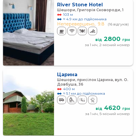
River Stone Hotel
Шешори, Григорія Сковороди, 1
103 м
≈ 4.9 км до підйомника
Неперевершено,
9.8
(16 відгуків)
2800
від
грн
за 1 ніч, 2-місний номер
Царина
Шешори, присілок Царина, вул. О.
Довбуша, 36
400 м
≈ 5.1 км до підйомника
4620
від
грн
за 1 ніч, 5-місний номер