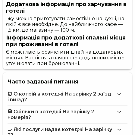
Додаткова інформація про харчування в
готелі
Їжу можна приготувати самостійно на кухні, на
якій є все необхідне. До найближчого кафе —
1,5 км, до магазину — 100 м.
Інформація про додаткові спальні місця
при проживанні в готелі
Є можливість розмістити дітей на додаткових
місцях. Вартість та наявність додаткових місць
уточнювати при бронюванні.
Часто задавані питання
⏰ О котрій в котеджі На зарінку 2 заїзд
і виїзд?
🏨 Скільки в котеджі На зарінку 2
Більше інформації про Котедж На зарінку 2
номерів?
котеджі На зарінку 2
🍳 Які послуги надає котеджі На зарінку
на сайті