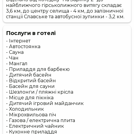
найближчого гірськолижного витягу складає
3,6 км, до центру селища - 4 км, до залізничної
станції Славське та автобусної зупинки - 3,2 км.
Послуги в готелі
- Інтернет
- Автостоянка
- Сауна
- Чан
- Мангал
- Приладдя для барбекю
- Дитячий басейн
- Відкритий басейн
- Басейн для сауни
- Шезлонги / пляжні крісла
- Місце для пікніка
- Дитячий ігровий майданчик
- Холодильник
- Мікрохвильова піч
- Газова / електрична плита
- Електричний чайник
- Кухонне приладдя