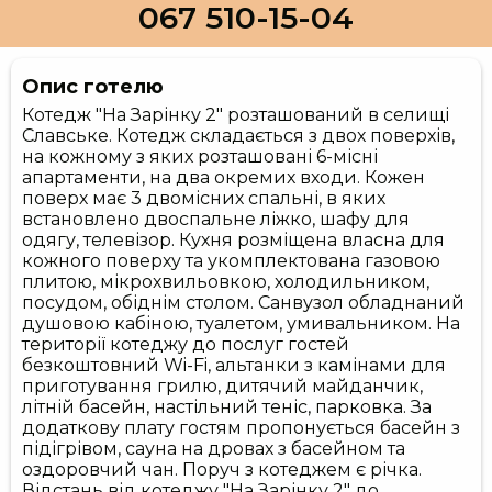
067 510-15-04
Опис готелю
Котедж "На Зарінку 2" розташований в селищі
Славське. Котедж складається з двох поверхів,
на кожному з яких розташовані 6-місні
апартаменти, на два окремих входи. Кожен
поверх має 3 двомісних спальні, в яких
встановлено двоспальне ліжко, шафу для
одягу, телевізор. Кухня розміщена власна для
кожного поверху та укомплектована газовою
плитою, мікрохвильовкою, холодильником,
посудом, обіднім столом. Санвузол обладнаний
душовою кабіною, туалетом, умивальником. На
території котеджу до послуг гостей
безкоштовний Wi-Fi, альтанки з камінами для
приготування грилю, дитячий майданчик,
літній басейн, настільний теніс, парковка. За
додаткову плату гостям пропонується басейн з
підігрівом, сауна на дровах з басейном та
оздоровчий чан. Поруч з котеджем є річка.
Відстань від котеджу "На Зарінку 2" до