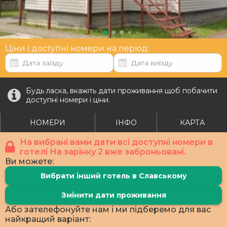
Ціни і доступні номери на період:
Будь ласка, вкажіть дати проживання щоб побачити
доступні номери і ціни.
НОМЕРИ
ІНФО
КАРТА
На вибрані вами дати всі доступні номери в
готелі На зарінку 2 вже заброньовані.
Ви можете:
Вибрати інший готель в Славському
Змінити дати проживання
Або зателефонуйте нам і ми підберемо для вас
найкращий варіант: