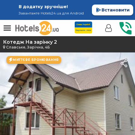
В додатку зручніше!
Встановити
Завантажте Hotels24.ua для Android
Котедж На зарінку 2
Славське, Зарічна, 4Б
МИТТЄВЕ БРОНЮВАННЯ