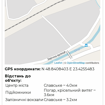
Leaflet
| ©
OpenStreetMap
contributors
GPS координати:
N 48.8408403
E 23.4255483
Відстань до
об'єкту:
Центр міста
Славське ~ 4.0км
Погар, крісельний витяг ~
Підйомники
3.6км
Залізничні вокзали
Славське ~ 3.2км