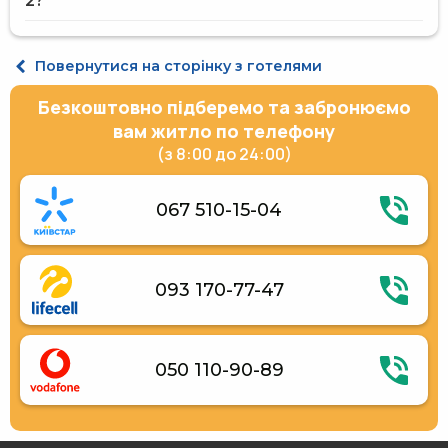
2?
котеджа На зарінку 2
Інтернет
Повернутися на сторінку з готелями
Автостоянка
Сауна
Безкоштовно підберемо та забронюємо
Чан
Мангал
вам житло по телефону
Приладдя для барбекю
(з 8:00 до 24:00)
Дитячий басейн
Відкритий басейн
Басейн для сауни
067 510-15-04
Шезлонги / пляжні крісла
Місце для пікніка
Дитячий ігровий майданчик
Холодильник
093 170-77-47
Мікрохвильова піч
Газова / електрична плита
Електричний чайник
Кухонне приладдя
Альтанки
050 110-90-89
Каркасний басейн
Басейн за додаткову плату