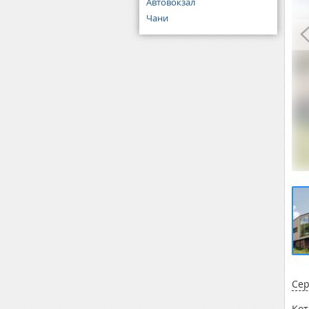
Автовокзал
Чани
Сер
Кот