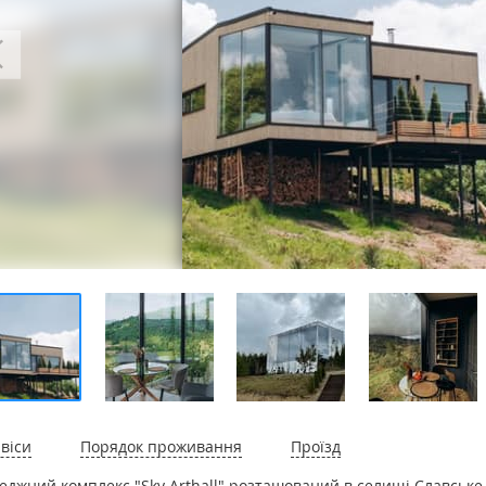
віси
Порядок проживання
Проїзд
еджний комплекс "Sky Arthall" розташований в селищі Славське.