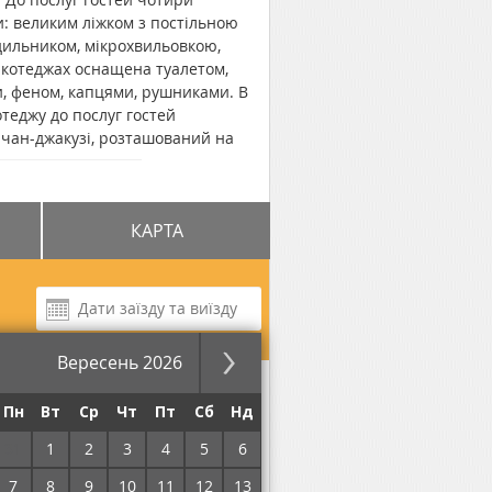
: великим ліжком з постільною
дильником, мікрохвильовкою,
 котеджах оснащена туалетом,
, феном, капцями, рушниками. В
теджу до послуг гостей
 чан-джакузі, розташований на
 знаходиться на нейтральній
ься проживання з маленькими
ань від котеджного комплексу
КАРТА
 - 5,5 км, до крісельного витягу
Вересень 2026
за ніч
Пн
Вт
Ср
Чт
Пт
Сб
Нд
31
1
2
3
4
5
6
7
8
9
10
11
12
13