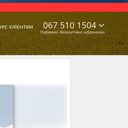
067 510 1504
нес клієнтам
Підберемо, безкоштовно забронюємо