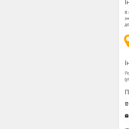
І
В 
зн
до
І
По
(
П
⏰ 
🏨
🍳