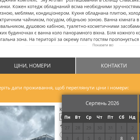
инки. Кожен котедж обладнаний всіма необхідними зручностями
изною, меблями, кондиціонером. Кухня обладнана плитою, холо
ктричним чайником, посудом, обідньою зоною. Ванна кімната в
вальником, душовою кабіною, туалетно-косметичними засобами
ких будиночках є ванна коло панорамного вікна. Біля кожного ко
гальна зона. На території за окрему плату гостям пропонується
Показати всі
вищеній терасі, що забезпечує гарний вид на природу. Цей чан
иторії, зручно розташований поблизу всіх будинків. Дозволяєт
ринами за попереднім узгодженням та за додаткову плату. Відст
ЦІНИ, НОМЕРИ
КОНТАКТИ
y Arthall" до залізничної станції складає 2,9 км, до центру селища
ар - 3,6 км.
ріть дати проживання, щоб переглянути ціни і номери:
Серпень 2026
Котедж двомісний Mirror stone
Пн
Вт
Ср
Чт
Пт
Сб
Нд
Безкоштовний Wi-Fi
27
28
29
30
31
1
2
!
Потрібна передоплата
3
4
5
6
7
8
9