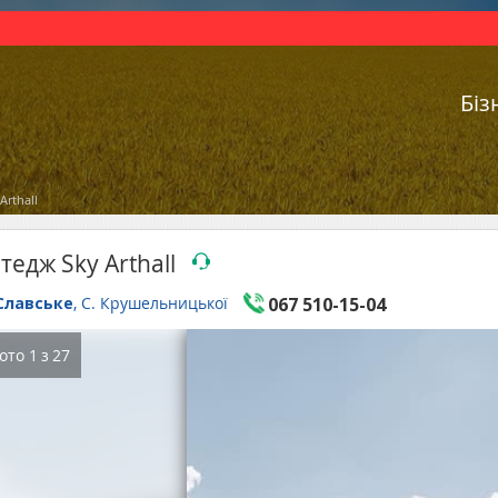
Біз
Arthall
тедж Sky Arthall
Славське
, С. Крушельницької
067 510-15-04
ото
1
з
27