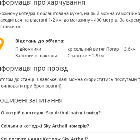
нформація про харчування
кожному котеджі є облаштована кухня, на якій можна самостійно
аходиться на відстані 1-2 км, до магазину - 400 метрів. За окре
ставки їжі.
Відстань до об'єкта:
Підйомники
крісельний витяг Погар ~ 3.6км
Залізничні вокзали
Славське ~ 2.9км
нформація про проїзд
тягом до станції Славське, далі можна скористатись послугами 
уточнювати при бронюванні).
оширені запитання
О котрій в котеджі Sky Arthall заїзд і виїзд?
 Скільки в котеджі Sky Arthall номерів?
 Які послуги надає Котедж Sky Arthall?