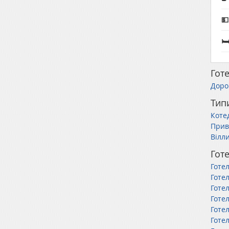


Готе
Дорог
Тип
Коте
Прив
Вілл
Готе
Готел
Готе
Готе
Готе
Готе
Готел