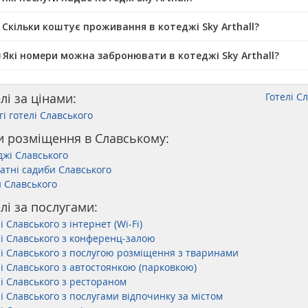
 Скільки коштує проживання в котеджі Sky Arthall?
️ Які номери можна забронювати в котеджі Sky Arthall?
лі за цінами:
Готелі С
і готелі Славського
и розміщення в Славському:
джі Славського
атні садиби Славського
и Славського
лі за послугами:
і Славського з інтернет (Wi-Fi)
лі Славського з конференц-залою
лі Славського з послугою розміщення з тваринами
лі Славського з автостоянкою (парковкою)
лі Славського з рестораном
і Славського з послугами відпочинку за містом