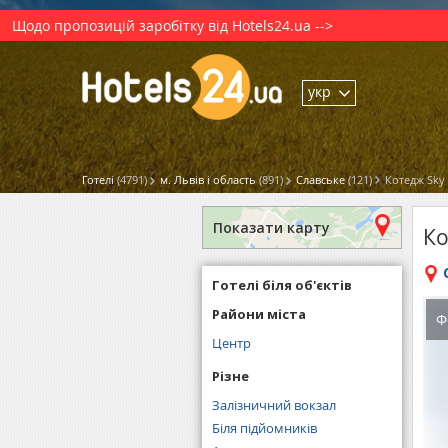
Щодо пропозицій заробітку від Hotels24.ua -->
укр
Готелі
(4791)
м. Львів і область
(891)
Славське
(121)
Котедж Sky 
Показати карту
Ко
Готелі біля об'єктів
Райони міста
Ф
Центр
Різне
Залізничний вокзал
Біля підйомників