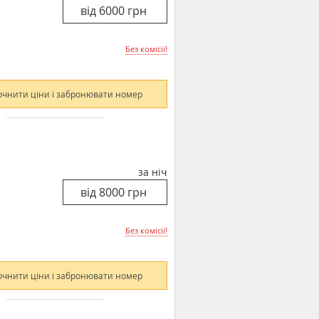
Без комісії!
очнити ціни і забронювати номер
за ніч
Без комісії!
очнити ціни і забронювати номер