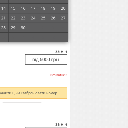
Без комісії!
14
15
16
17
18
19
20
21
22
23
24
25
26
27
очнити ціни і забронювати номер
28
29
30
1
2
3
4
5
6
7
8
9
10
11
за ніч
Без комісії!
очнити ціни і забронювати номер
за ніч