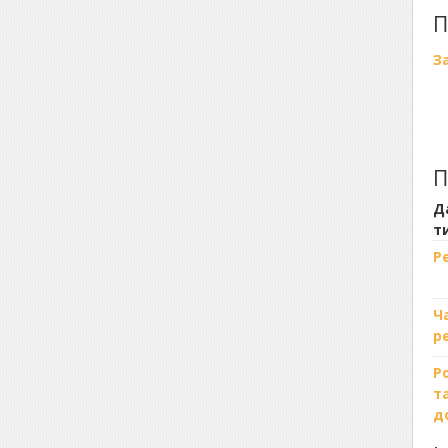
П
З
П
Д
т
Р
Ч
р
Р
т
д