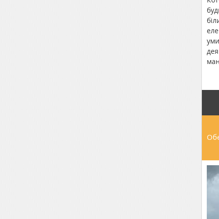
буд
біл
еле
уми
дея
ман
під
тер
тва
"Sk
Пог
Обе