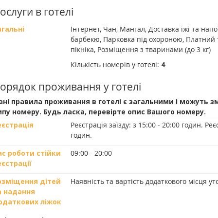
ослуги в готелі
агальні
Інтернет, Чан, Мангал, Доставка їжі та нап
барбекю, Парковка під охороною, Платний 
пікніка, Розміщення з тваринами (до 3 кг)
Кількість номерів у готелі:
4
орядок проживання у готелі
ані правила проживання в готелі є загальними і можуть з
ипу номеру. Будь ласка, перевірте опис Вашого номеру.
еєстрація
Реєстрація заїзду:
з 15:00 - 20:00 годин.
Реєс
годин.
ас роботи стійки
09:00 - 20:00
еєстрації
озміщення дітей
Наявність та вартість додаткового місця 
а надання
одаткових ліжок