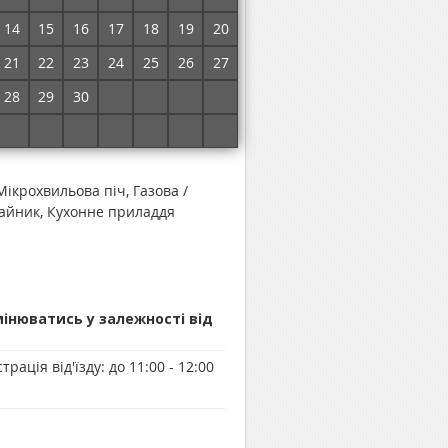
14
15
16
17
18
19
20
21
22
23
24
25
26
27
очнити ціни і забронювати номер
28
29
30
1
2
3
4
5
6
7
8
9
10
11
Мікрохвильова піч, Газова /
чайник, Кухонне приладдя
мінюватись у залежності від
трація від'їзду:
до 11:00 - 12:00