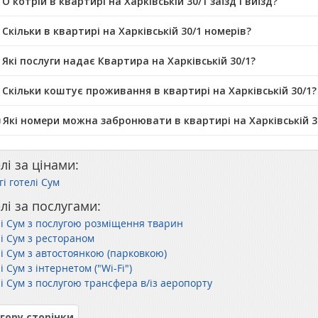
О котрій в квартирі на Харківській 30/1 заїзд і виїзд?
 Скільки в квартирі на Харківській 30/1 номерів?
 Які послуги надає Квартира на Харківській 30/1?
 Скільки коштує проживання в квартирі на Харківській 30/1?
️ Які номери можна забронювати в квартирі на Харківській 3
лі за цінами:
і готелі Сум
лі за послугами:
лі Сум з послугою розміщення тварин
лі Сум з рестораном
лі Сум з автостоянкою (парковкою)
і Сум з інтернетом ("Wi-Fi")
лі Сум з послугою трансфера в/із аеропорту
гору сторінки