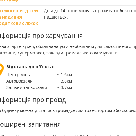
озміщення дітей
Діти до 14 років можуть проживати безкошт
а надання
надаються.
одаткових ліжок
нформація про харчування
квартирі є кухня, обладнана усім необхідним для самостійного п
газини, супермаркет, заклади громадського харчування.
Відстань до об'єкта:
Центр міста
~ 1.6км
Автовокзали
~ 3.8км
Залізничні вокзали
~ 3.7км
нформація про проїзд
 будинку можна дістатись громадським транспортом або скорист
оширені запитання