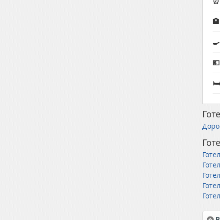
⏰ 
🏨
🍳


Готе
Дорог
Готе
Готе
Готе
Готе
Готел
Готе
В