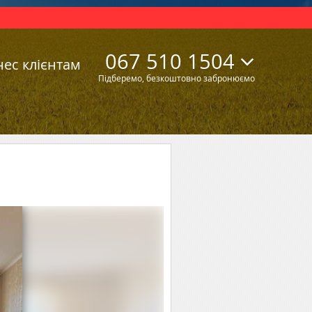
067 510 1504
нес клієнтам
Підберемо, безкоштовно забронюємо