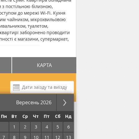
 з постільною білизною,
ступом до мережі Wi-Fi. Кухня
им чайником, мікрохвильовою
ивальником, туалетом,
квартирі заборонено проводити
пності є магазини, супермаркет,
таментів "на Харківській 30/1" до
КАРТА
Вересень 2026
за ніч
Пн
Вт
Ср
Чт
Пт
Сб
Нд
31
1
2
3
4
5
6
Без комісії!
7
8
9
10
11
12
13