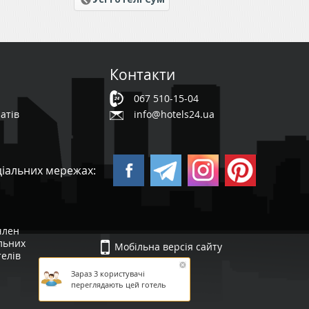
Контакти
067 510-15-04
атів
info@hotels24.ua
ціальних мережах:
 член
ельних
Мобільна версія сайту
телів
Зараз 3 користувачі
переглядають цей готель