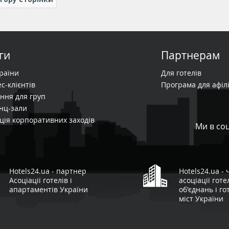
ги
Партнерам
країни
Для готелів
с-клієнтів
Програма для афілі
ння для груп
нц-зали
ція корпоративних заходів
Ми в со
Hotels24.ua - партнер
Hotels24.ua -
Асоціації готелів і
асоціації гот
апартаментів України
об'єднань і го
міст України