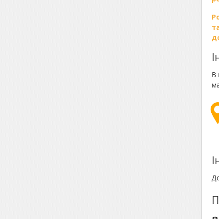
Р
т
д
І
В 
ма
І
До
П