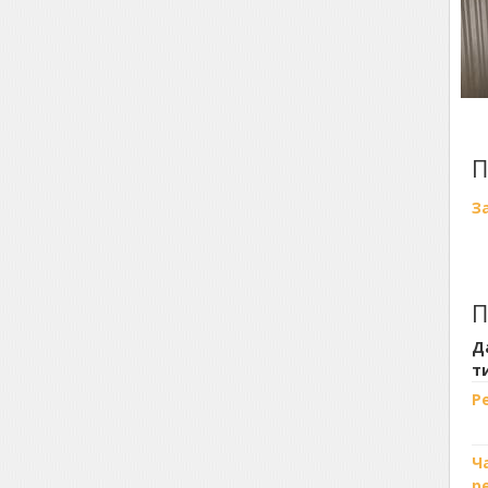
П
З
П
Д
т
Р
Ч
р