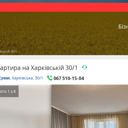
Біз
вській 30/1
артира на Харківській 30/1
Суми
, Харківська, 30/1
067 510-15-04
ото
1
з
8