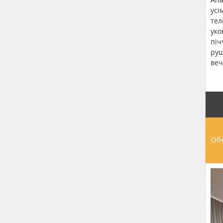
усі
тел
уко
піч
руш
веч
каф
авт
Обе