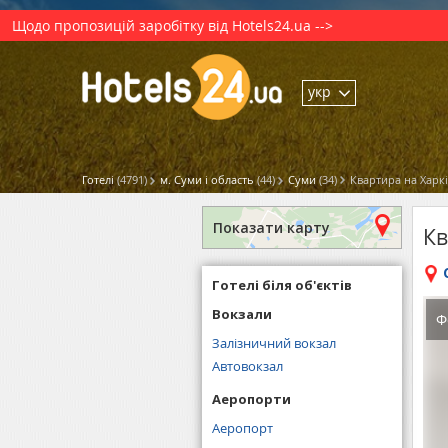
Щодо пропозицій заробітку від Hotels24.ua -->
укр
Готелі
(4791)
м. Суми і область
(44)
Суми
(34)
Квартира на Харкі
Показати карту
Кв
Готелі біля об'єктів
Вокзали
Ф
Залізничний вокзал
Автовокзал
Аеропорти
Аеропорт