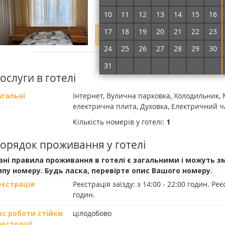
10
11
12
13
14
15
16
17
18
19
20
21
22
23
Вкажіть дати проживання, щоб ут
24
25
26
27
28
29
30
Докладніше про номер
31
1
2
3
4
5
6
ослуги в готелі
агальні
Інтернет, Вулична парковка, Холодильник, 
електрична плита, Духовка, Електричний 
Кількість номерів у готелі:
1
орядок проживання у готелі
ані правила проживання в готелі є загальними і можуть з
ипу номеру. Будь ласка, перевірте опис Вашого номеру.
еєстрація
Реєстрація заїзду:
з 14:00 - 22:00 годин.
Реєс
годин.
ас роботи стійки
цілодобово
еєстрації