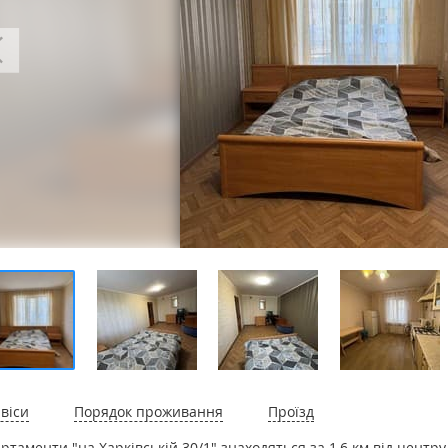
віси
Порядок проживання
Проїзд
ртаменти "на Харківській 30/1" знаходяться за 1,6 км від центр