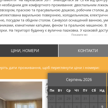
м необхідним для комфортного проживання: двоспальним ліжком
евізором, праскою та прасувальною дошкою, робочим столом, до
мплектована варильною поверхнею, холодильником, електричн
чю, посудом та обіднім столом. Санвузол оснащений ванною, ум
никами, кімнатними капцями, феном та пральною машиною. В 
ірки. На території будинку є вулична парковка. У кроковій досту
Показати всі
е, кав'ярня, зупинка громадського транспорту. Відстань від апар
овокзалу складає 3,8 км, до залізничного вокзалу - 3,7 км.
ЦІНИ, НОМЕРИ
КОНТАКТИ
ріть дати проживання, щоб переглянути ціни і номери:
Серпень 2026
Апартаменти двомісний
Пн
Вт
Ср
Чт
Пт
Сб
Нд
Безкоштовний Wi-Fi
27
28
29
30
31
1
2
3
4
5
6
7
8
9