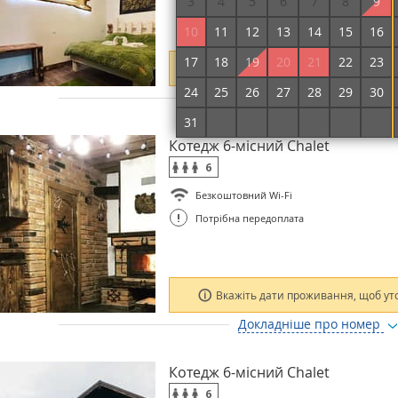
3
4
5
6
7
8
9
10
11
12
13
14
15
16
17
18
19
20
21
22
23
Вкажіть дати проживання, щоб ут
24
25
26
27
28
29
30
Докладніше про номер
31
1
2
3
4
5
6
Котедж 6-місний Chalet
6
Безкоштовний Wi-Fi
!
Потрібна передоплата
Вкажіть дати проживання, щоб ут
Докладніше про номер
Котедж 6-місний Сhalet
6