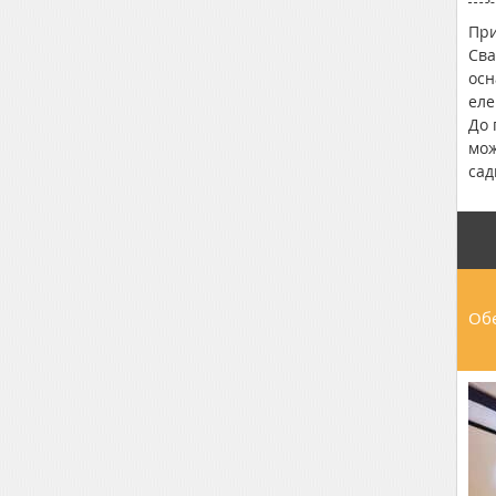
При
Сва
осн
еле
До 
мож
сад
Обе