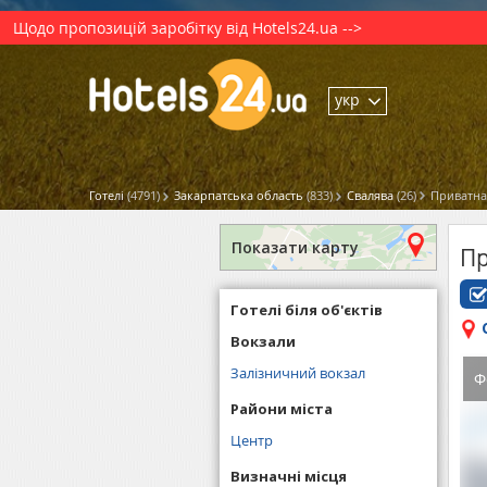
Щодо пропозицій заробітку від Hotels24.ua -->
укр
Готелі
(4791)
Закарпатська область
(833)
Свалява
(26)
Приватна 
Показати карту
Пр
Готелі біля об'єктів
Вокзали
Залізничний вокзал
Ф
Райони міста
Центр
Визначні місця