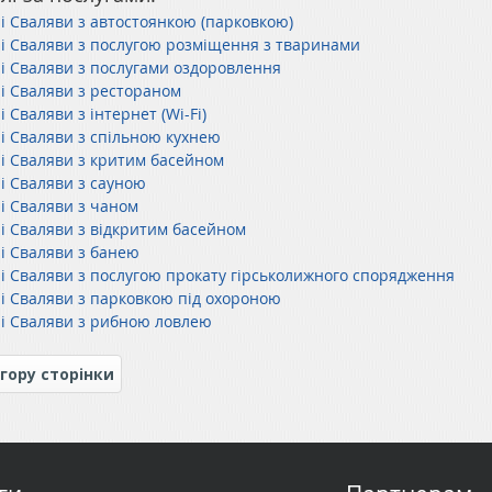
лі Сваляви з автостоянкою (парковкою)
лі Сваляви з послугою розміщення з тваринами
лі Сваляви з послугами оздоровлення
лі Сваляви з рестораном
і Сваляви з інтернет (Wi-Fi)
лі Сваляви з спільною кухнею
лі Сваляви з критим басейном
лі Сваляви з сауною
лі Сваляви з чаном
лі Сваляви з відкритим басейном
лі Сваляви з банею
лі Сваляви з послугою прокату гірськолижного спорядження
лі Сваляви з парковкою під охороною
лі Сваляви з рибною ловлею
гору сторінки