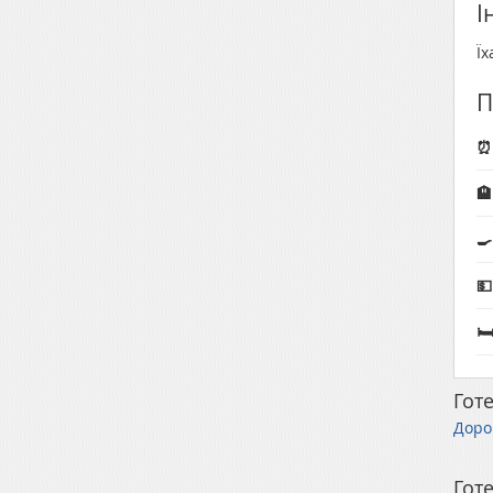
І
Їх
П
⏰ 
🏨



Готе
Доро
Готе