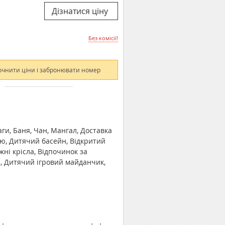
Без комісії!
очнити ціни і забронювати номер
ги, Баня, Чан, Мангал, Доставка
кю, Дитячий басейн, Відкритий
жні крісла, Відпочинок за
ка, Дитячий ігровий майданчик,