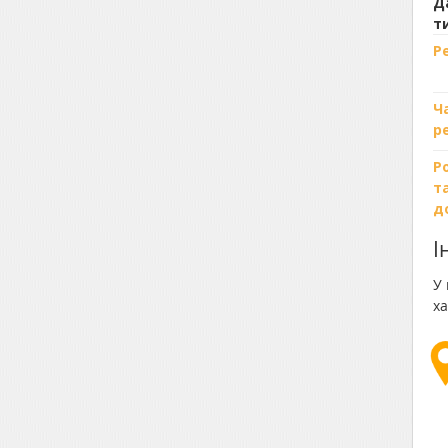
Д
т
Р
Ч
р
Р
т
д
І
У 
ха