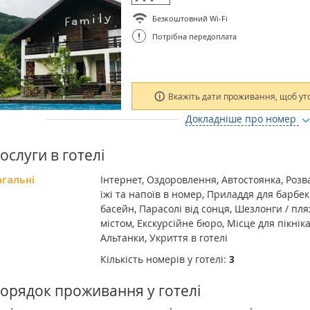
Безкоштовний Wi-Fi
!
Потрібна передоплата
Вкажіть дати проживання, щоб ут
Докладніше про номер
ослуги в готелі
агальні
Інтернет, Оздоровлення, Автостоянка, Розва
їжі та напоїв в номер, Приладдя для барбе
басейн, Парасолі від сонця, Шезлонги / пля
містом, Екскурсійне бюро, Місце для пікні
Альтанки, Укриття в готелі
Кількість номерів у готелі:
3
орядок проживання у готелі