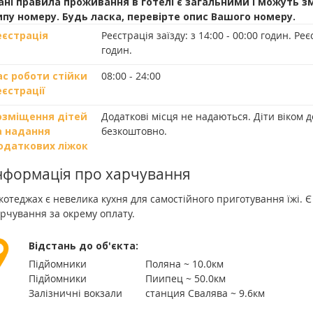
ані правила проживання в готелі є загальними і можуть з
ипу номеру. Будь ласка, перевірте опис Вашого номеру.
еєстрація
Реєстрація заїзду:
з 14:00 - 00:00 годин.
Реєс
годин.
ас роботи стійки
08:00 - 24:00
еєстрації
озміщення дітей
Додаткові місця не надаються. Діти віком 
а надання
безкоштовно.
одаткових ліжок
нформація про харчування
котеджах є невелика кухня для самостійного приготування їжі. 
рчування за окрему оплату.
Відстань до об'єкта:
Підйомники
Поляна ~ 10.0км
Підйомники
Пиипец ~ 50.0км
Залізничні вокзали
станция Свалява ~ 9.6км