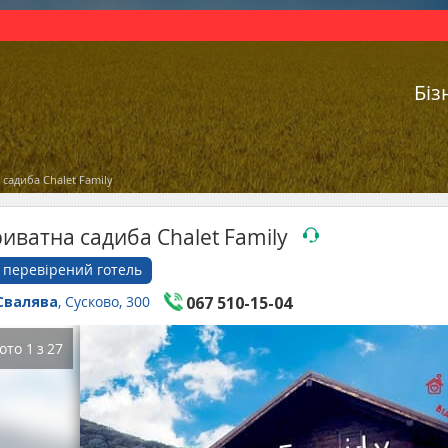
Біз
садиба Chalet Family
иватна садиба Chalet Family
перевірений готель
Свалява
, Сусково, 300
067 510-15-04
ото
1
з
27