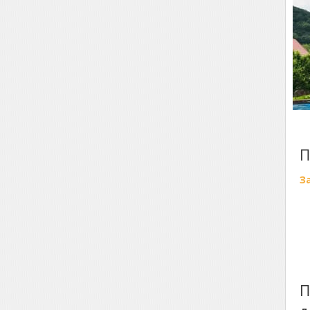
П
З
П