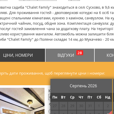
ватна садиба "Chalet Family" знаходиться в селі Сусково, в 9,6 км
ляві. Для проживання гостей - двоповерхові котеджі на 6 осіб та
ащені спальними кімнатами, кухнею з каміном, санвузлом. На кух
ктричний чайник, посуд, обідня зона. Комплектація санвузла: ду
послуг гостей замовлення чана за додаткову плату. На території
ливо користування мангалом. Автомобіль можна залишити біля к
иби "Chalet Family" до Поляни складає 14 км, до Мукачево - 20 км
28
ЦІНИ, НОМЕРИ
ВІДГУКИ
КО
ріть дати проживання, щоб переглянути ціни і номери:
Серпень 2026
Котедж 4-місний
Пн
Вт
Ср
Чт
Пт
Сб
Нд
Безкоштовний Wi-Fi
27
28
29
30
31
1
2
!
Потрібна передоплата