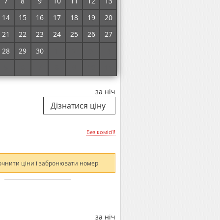
7
8
9
10
11
12
13
Без комісії!
14
15
16
17
18
19
20
21
22
23
24
25
26
27
очнити ціни і забронювати номер
28
29
30
1
2
3
4
5
6
7
8
9
10
11
за ніч
Без комісії!
очнити ціни і забронювати номер
за ніч