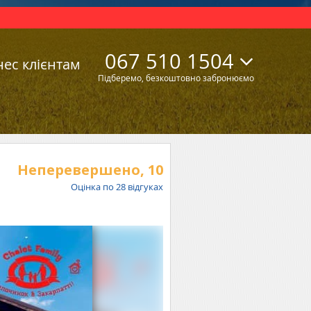
067 510 1504
нес клієнтам
Підберемо, безкоштовно забронюємо
Неперевершено,
10
Оцінка по
28
відгуках