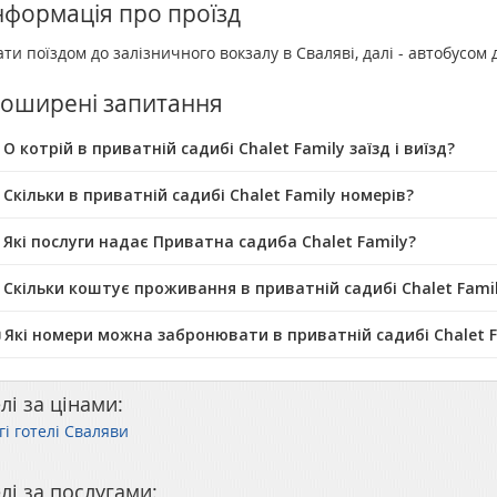
нформація про проїзд
ати поїздом до залізничного вокзалу в Сваляві, далі - автобусом 
оширені запитання
О котрій в приватній садибі Chalet Family заїзд і виїзд?
 Скільки в приватній садибі Chalet Family номерів?
 Які послуги надає Приватна садиба Chalet Family?
 Скільки коштує проживання в приватній садибі Chalet Fami
️ Які номери можна забронювати в приватній садибі Chalet F
лі за цінами:
гі готелі Сваляви
лі за послугами: