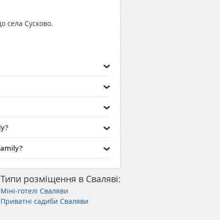
до села Сусково.
ly?
amily?
Типи розміщення в Сваляві:
Міні-готелі Сваляви
Приватні садиби Сваляви