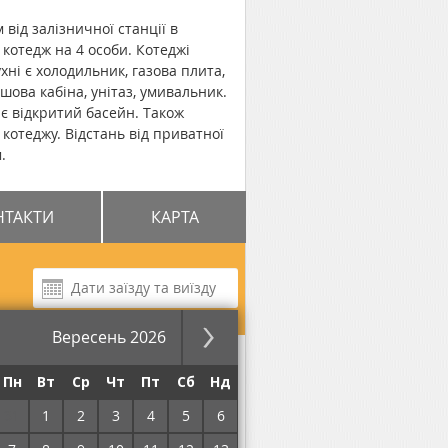
 від залізничної станції в
 котедж на 4 особи. Котеджі
ні є холодильник, газова плита,
шова кабіна, унітаз, умивальник.
 є відкритий басейн. Також
отеджу. Відстань від приватної
.
НТАКТИ
КАРТА
Вересень 2026
за ніч
Пн
Вт
Ср
Чт
Пт
Сб
Нд
31
1
2
3
4
5
6