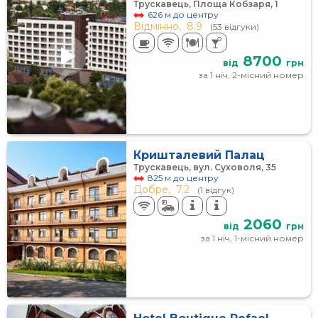
Трускавець, Площа Кобзаря, 1
626 м до центру
Відмінно,
8.9
(53 відгуки)
8700
від
грн
за 1 ніч, 2-місний номер
Кришталевий Палац
Трускавець, вул. Суховоля, 35
825 м до центру
Добре,
7.2
(1 відгук)
2060
від
грн
за 1 ніч, 1-місний номер