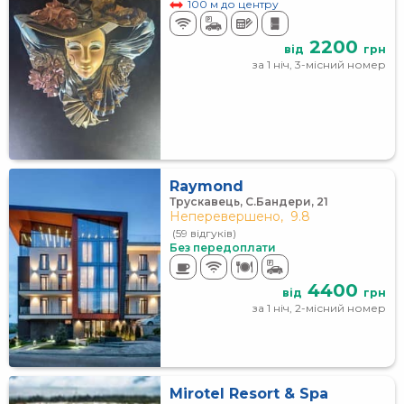
100 м до центру
2200
від
грн
за 1 ніч, 3-місний номер
Raymond
Трускавець, C.Бандери, 21
Неперевершено,
9.8
(59 відгуків)
Без передоплати
4400
від
грн
за 1 ніч, 2-місний номер
Mirotel Resort & Spa