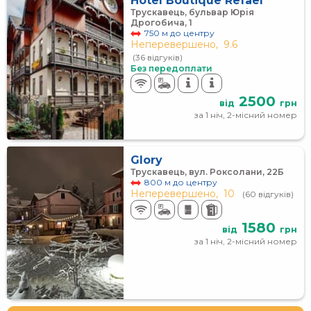
Hotel Boutique Refael
Трускавець, бульвар Юрія
Дрогобича, 1
750 м до центру
Неперевершено,
9.6
(36 відгуків)
Без передоплати
2500
від
грн
за 1 ніч, 2-місний номер
Glory
Трускавець, вул. Роксолани, 22Б
800 м до центру
Неперевершено,
10
(60 відгуків)
1580
від
грн
за 1 ніч, 2-місний номер