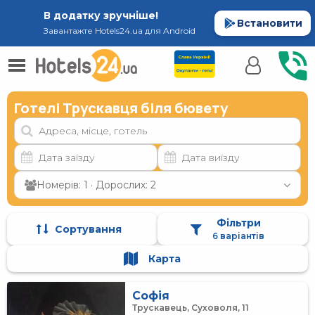
В додатку зручніше!
Встановити
Завантажте Hotels24.ua для Android
Готелі Трускавця біля бювету
Номерів: 1 · Дорослих: 2
Фільтри
Сортування
6 варіантів
Карта
Софія
Трускавець, Суховоля, 11