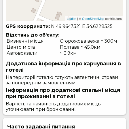
Leaflet
| ©
OpenStreetMap
contributors
GPS координати:
N 49.9647321
E 34.6228525
Відстань до об'єкту:
Визначні місця
Сторожова вежа ~ 300м
Центр міста
Полтава ~ 45.0км
Автовокзали
~ 3.9км
Додаткова інформація про харчування в
готелі
На території готелю готують автентичні страви
за попереднім замовленням.
Інформація про додаткові спальні місця
при проживанні в готелі
Вартість та наявність додаткових місць
уточнювати при бронюванні.
Часто задавані питання