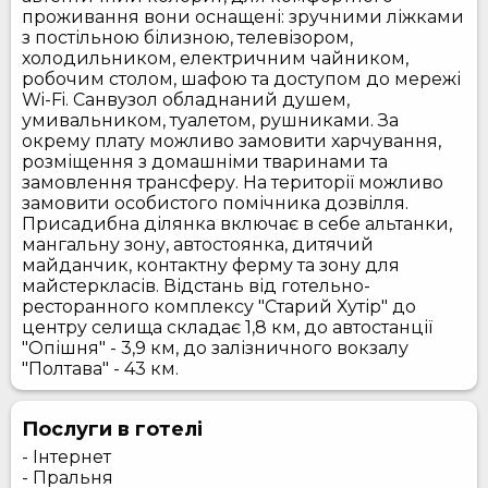
проживання вони оснащені: зручними ліжками
з постільною білизною, телевізором,
холодильником, електричним чайником,
робочим столом, шафою та доступом до мережі
Wi-Fi. Санвузол обладнаний душем,
умивальником, туалетом, рушниками. За
окрему плату можливо замовити харчування,
розміщення з домашніми тваринами та
замовлення трансферу. На території можливо
замовити особистого помічника дозвілля.
Присадибна ділянка включає в себе альтанки,
мангальну зону, автостоянка, дитячий
майданчик, контактну ферму та зону для
майстеркласів. Відстань від готельно-
ресторанного комплексу "Старий Хутір" до
центру селища складає 1,8 км, до автостанції
"Опішня" - 3,9 км, до залізничного вокзалу
"Полтава" - 43 км.
Послуги в готелі
- Інтернет
- Пральня