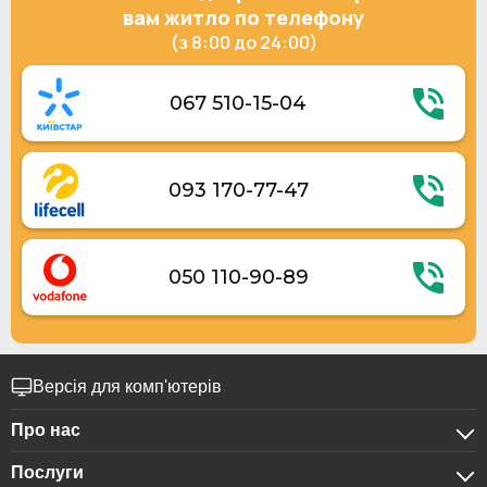
Дитячий ігровий майданчик
Котедж 4-місний Хатина 1914 року
вам житло по телефону
Послуги по прасуванню одягу
(з 8:00 до 24:00)
Сувенірна крамниця
Холодильник
Електричний чайник
067 510-15-04
Кухонне приладдя
Їдальня
Електрогенератор
Альтанки
Прибирання номерів за запитом
093 170-77-47
050 110-90-89
Версія для комп'ютерів
Про нас
Послуги
Про компанію