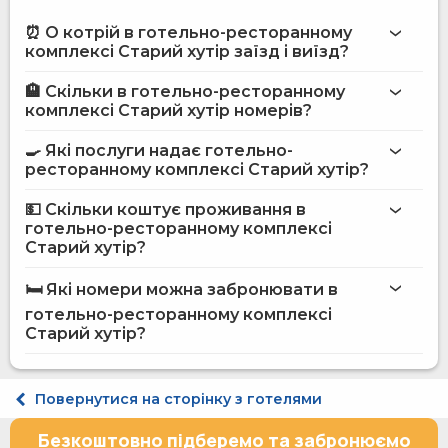
⏰ О котрій в готельно-ресторанному
комплексі Старий хутір заїзд і виїзд?
🏨 Скільки в готельно-ресторанному
Більше інформації про Готельно-ресторанний
комплексі Старий хутір номерів?
комплекс Старий хутір
готельно-ресторанному комплексі Старий
хутір
🍳 Які послуги надає готельно-
ресторанному комплексі Старий хутір?
на сайті
готельно-ресторанного комплексу Старий хутір
💵 Скільки коштує проживання в
готельно-ресторанному комплексі
Інтернет
Старий хутір?
Пральня
готельно-ресторанному комплексі
Сад
Старий хутір
🛏️ Які номери можна забронювати в
Розміщення з тваринами
на сайті
Термінал для оплати карткою
готельно-ресторанному комплексі
Hotels24.ua
Рибна ловля
Старий хутір?
Мангал
Приладдя для барбекю
Парковка під охороною
Котедж 4-місний Хатина 1930 року
Повернутися на сторінку з готелями
Платний трансфер
Котедж 4-місний Хатина 1964 року
Екскурсійне бюро
Котедж 4-місний Хатина 1928 року
Безкоштовно підберемо та забронюємо
Місце для пікніка
Котедж 4-місний Хатина 1960 року