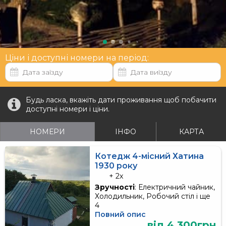
Ціни і доступні номери на період:
Будь ласка, вкажіть дати проживання щоб побачити
доступні номери і ціни.
НОМЕРИ
ІНФО
КАРТА
Котедж 4-місний Хатина
1930 року
+ 2x
Зручності
: Електричний чайник,
Холодильник, Робочий стіл і ще
4
Повний опис
від 4 300грн