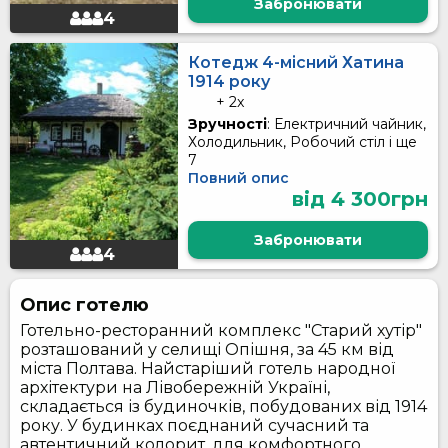
Забронювати
4
Котедж 4-місний Хатина
1914 року
+ 2x
Зручності
: Електричний чайник,
Холодильник, Робочий стіл і ще
7
Повний опис
від 4 300грн
Забронювати
4
Опис готелю
Готельно-ресторанний комплекс "Старий хутір"
розташований у селищі Опішня, за 45 км від
міста Полтава. Найстаріший готель народної
архітектури на Лівобережній Україні,
складається із будиночків, побудованих від 1914
року. У будинках поєднаний сучасний та
автентичний колорит, для комфортного