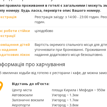
ані правила проживання в готелі є загальними і можуть з
ипу номеру. Будь ласка, перевірте опис Вашого номеру.
еєстрація
Реєстрація заїзду:
з 14:00 - 23:00 годин.
Реєс
годин.
ас роботи стійки
цілодобово
еєстрації
озміщення дітей
Вартість окремого спального місця для діте
а надання
уточнювати при бронюванні. Проживання ді
одаткових ліжок
надання додаткового місця безкоштовно.
нформація про харчування
5 хвилинах ходьби від готелю є ресторани і кафе, де можна за
Відстань до об'єкта:
Центр міста
площа Кирила і Мефодія ~ 950м
Автовокзали
Ужгород ~ 1.3км
Залізничні вокзали
Ужгород ~ 1.7км
Аеропорти
Ужгород ~ 3.8км