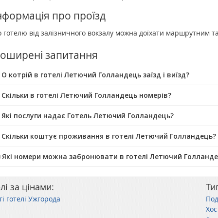
нформація про проїзд
о готелю від залізничного вокзалу можна доїхати маршрутним т
оширені запитання
 О котрій в готелі Летючий Голландець заїзд і виїзд?
 Скільки в готелі Летючий Голландець номерів?
 Які послуги надає Готель Летючий Голландець?
 Скільки коштує проживання в готелі Летючий Голландець?
️ Які номери можна забронювати в готелі Летючий Голланд
лі за цінами:
Ти
гі готелі Ужгорода
Под
Хос