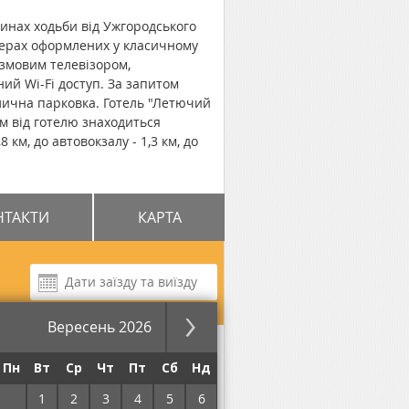
инах ходьби від Ужгородського
мерах оформлених у класичному
змовим телевізором,
ий Wi-Fi доступ. За запитом
лична парковка. Готель "Летючий
 м від готелю знаходиться
 км, до автовокзалу - 1,3 км, до
НТАКТИ
КАРТА
Вересень 2026
за ніч
Пн
Вт
Ср
Чт
Пт
Сб
Нд
31
1
2
3
4
5
6