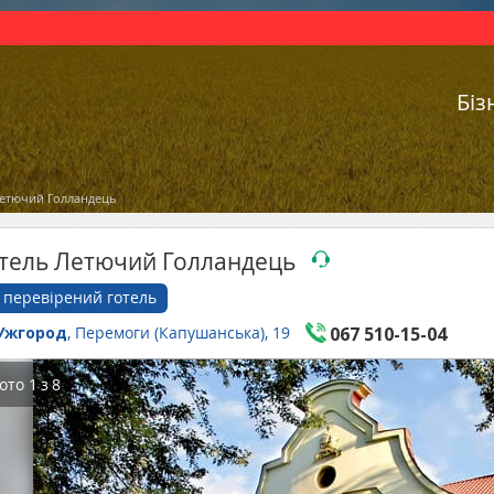
Біз
Летючий Голландець
тель Летючий Голландець
перевірений готель
Ужгород
, Перемоги (Капушанська), 19
067 510-15-04
ото
1
з
8