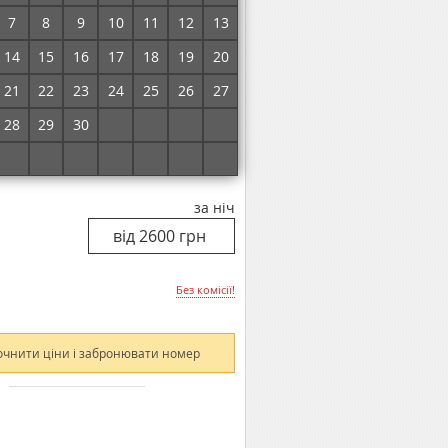
7
8
9
10
11
12
13
Без комісії!
14
15
16
17
18
19
20
21
22
23
24
25
26
27
очнити ціни і забронювати номер
28
29
30
1
2
3
4
5
6
7
8
9
10
11
за ніч
Без комісії!
очнити ціни і забронювати номер