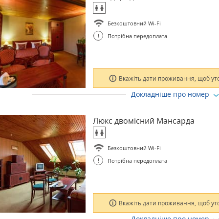
Безкоштовний Wi-Fi
!
Потрібна передоплата
Вкажіть дати проживання, щоб ут
Докладніше про номер
Люкс двомісний Мансарда
Безкоштовний Wi-Fi
!
Потрібна передоплата
Вкажіть дати проживання, щоб ут
Докладніше про номер