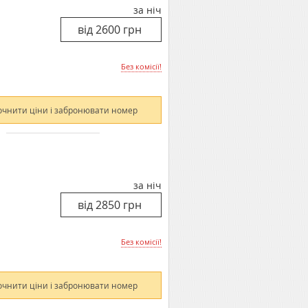
за ніч
Без комісії!
очнити ціни і забронювати номер
за ніч
Без комісії!
очнити ціни і забронювати номер