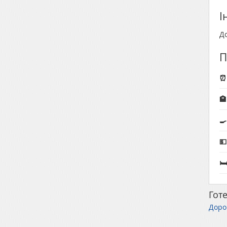
І
Д
П
⏰




Готе
Доро