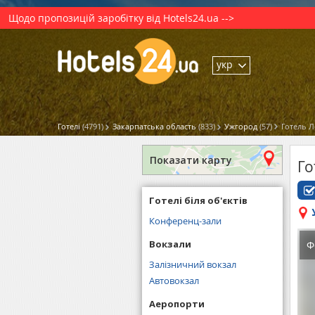
Щодо пропозицій заробітку від Hotels24.ua -->
укр
Готелі
(4791)
Закарпатська область
(833)
Ужгород
(57)
Готель 
Показати карту
Го
Готелі біля об'єктів
Конференц-зали
Вокзали
Ф
Залізничний вокзал
Автовокзал
Аеропорти