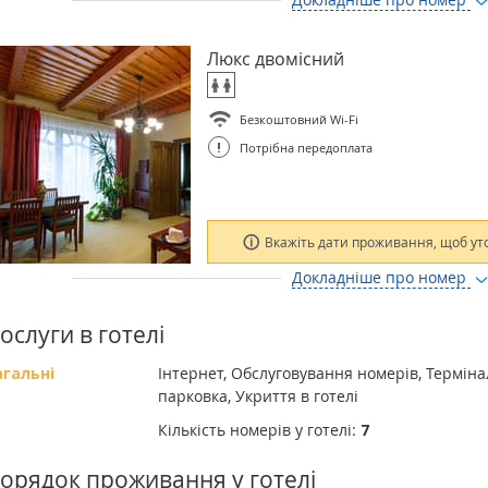
Люкс двомісний
Безкоштовний Wi-Fi
!
Потрібна передоплата
Вкажіть дати проживання, щоб ут
Докладніше про номер
ослуги в готелі
агальні
Інтернет, Обслуговування номерів, Термін
парковка, Укриття в готелі
Кількість номерів у готелі:
7
орядок проживання у готелі