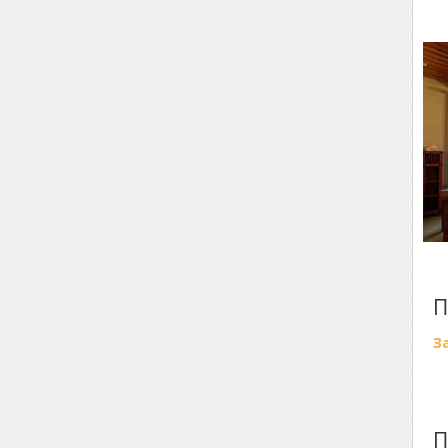
П
З
П