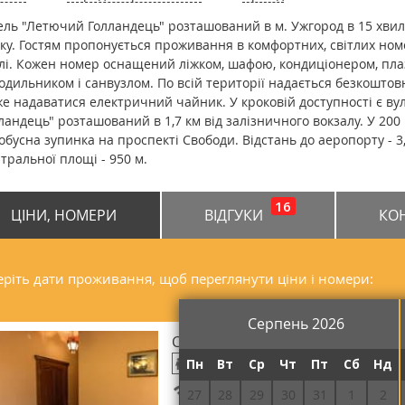
ель "Летючий Голландець" розташований в м. Ужгород в 15 хвил
ку. Гостям пропонується проживання в комфортних, світлих но
лі. Кожен номер оснащений ліжком, шафою, кондиціонером, пла
одильником і санвузлом. По всій території надається безкоштовн
е надаватися електричний чайник. У кроковій доступності є ву
ландець" розташований в 1,7 км від залізничного вокзалу. У 200
обусна зупинка на проспекті Свободи. Відстань до аеропорту - 3,8
тральної площі - 950 м.
16
ЦІНИ, НОМЕРИ
ВІДГУКИ
КО
ріть дати проживання, щоб переглянути ціни і номери:
Серпень 2026
Стандарт одномісний
Пн
Вт
Ср
Чт
Пт
Сб
Нд
Безкоштовний Wi-Fi
27
28
29
30
31
1
2