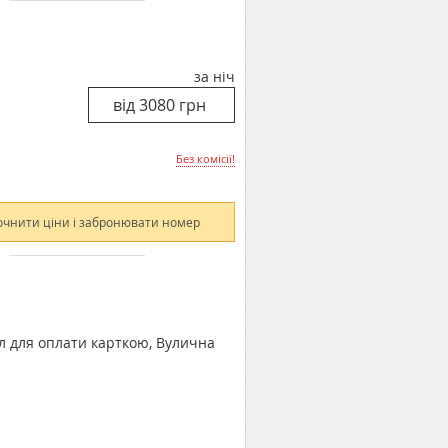
за ніч
Без комісії!
очнити ціни і забронювати номер
ал для оплати карткою, Вулична