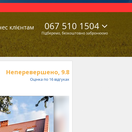
067 510 1504
нес клієнтам
Підберемо, безкоштовно забронюємо
Неперевершено,
9.8
Оцінка по
16
відгуках