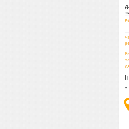
Д
т
Р
Ч
р
Р
т
д
І
У 