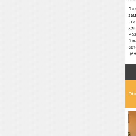
Гот
зам
сти
хол
мож
Гол
авт
цен
Обе