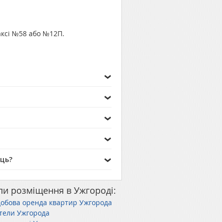
аксі №58 або №12П.
ець?
пи розміщення в Ужгороді:
обова оренда квартир Ужгорода
тели Ужгорода