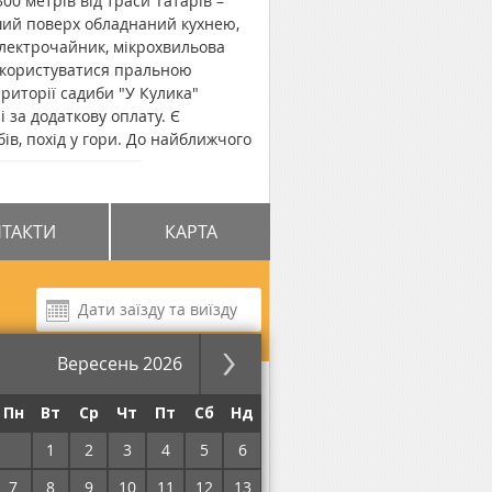
00 метрів від траси Татарів –
рший поверх обладнаний кухнею,
 електрочайник, мікрохвильова
ь користуватися пральною
риторії садиби "У Кулика"
 за додаткову оплату. Є
бів, похід у гори. До найближчого
до автовокзалу у Верховині
ТАКТИ
КАРТА
Вересень 2026
за ніч
Пн
Вт
Ср
Чт
Пт
Сб
Нд
31
1
2
3
4
5
6
7
8
9
10
11
12
13