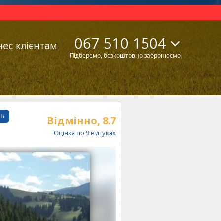
067 510 1504
нес клієнтам
Підберемо, безкоштовно забронюємо
ль
Відмінно,
8.7
Оцінка по
9
відгуках