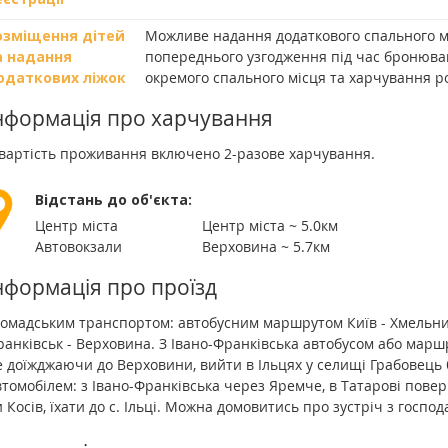
озміщення дітей
Можливе надання додаткового спального мі
а надання
попереднього узгодження під час бронюван
одаткових ліжок
окремого спального місця та харчування 
нформація про харчування
 вартість проживання включено 2-разове харчування.
Відстань до об'єкта:
Центр міста
Центр міста ~ 5.0км
Автовокзали
Верховина ~ 5.7км
нформація про проїзд
омадським транспортом: автобусним маршрутом Київ - Хмельниц
ранківськ - Верховина. З Івано-Франківська автобусом або мар
 доїжджаючи до Верховини, вийти в Ільцях у селищі Грабовець 
томобілем: з Івано-Франківська через Яремче, в Татарові повер
 Косів, їхати до с. Ільці. Можна домовитись про зустріч з госпо