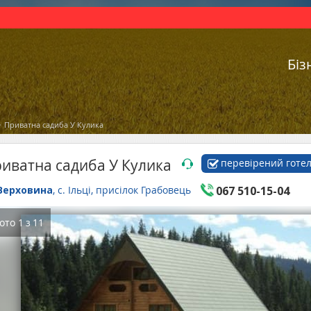
Біз
Приватна садиба У Кулика
иватна садиба У Кулика
перевірений готе
Верховина
, с. Ільці, присілок Грабовець
067 510-15-04
ото
1
з
11