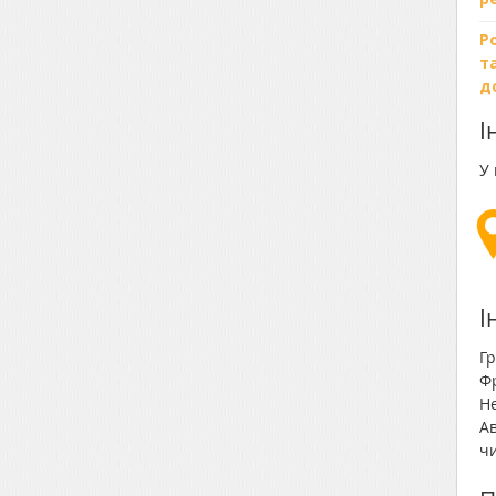
Р
т
д
І
У
І
Гр
Ф
Не
Ав
чи