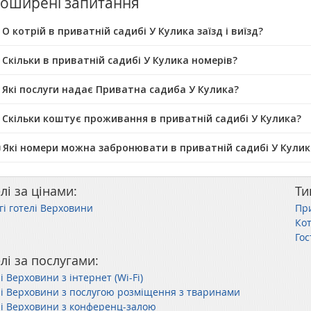
оширені запитання
О котрій в приватній садибі У Кулика заїзд і виїзд?
 Скільки в приватній садибі У Кулика номерів?
 Які послуги надає Приватна садиба У Кулика?
 Скільки коштує проживання в приватній садибі У Кулика?
️ Які номери можна забронювати в приватній садибі У Кулик
лі за цінами:
Ти
гі готелі Верховини
Пр
Ко
Го
лі за послугами:
і Верховини з інтернет (Wi-Fi)
лі Верховини з послугою розміщення з тваринами
лі Верховини з конференц-залою