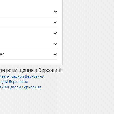
а?
пи розміщення в Верховині:
иватні садиби Верховини
теджі Верховини
стинні двори Верховини