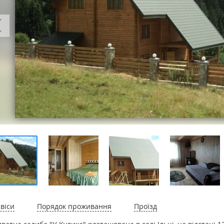
віси
Порядок проживання
Проїзд