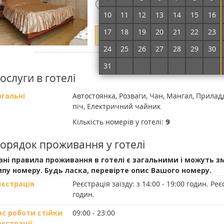
!
Потрібна передоплата
10
11
12
13
14
15
16
17
18
19
20
21
22
23
Вкажіть дати проживання, щоб ут
24
25
26
27
28
29
30
Докладніше про номер
31
1
2
3
4
5
6
ослуги в готелі
агальні
Автостоянка, Розваги, Чан, Мангал, Прила
піч, Електричний чайник
Кількість номерів у готелі:
9
орядок проживання у готелі
ані правила проживання в готелі є загальними і можуть з
ипу номеру. Будь ласка, перевірте опис Вашого номеру.
еєстрація
Реєстрація заїзду:
з 14:00 - 19:00 годин.
Реєс
годин.
ас роботи стійки
09:00 - 23:00
еєстрації