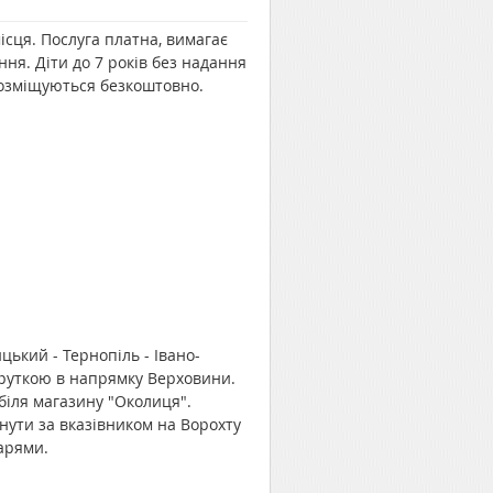
сця. Послуга платна, вимагає
ня. Діти до 7 років без надання
розміщуються безкоштовно.
ький - Тернопіль - Івано-
шруткою в напрямку Верховини.
біля магазину "Околиця".
нути за вказівником на Ворохту
дарями.