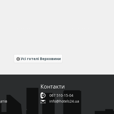
Усі готелі Верховини
Контакти
067 510-15-04
атів
info@hotels24.ua