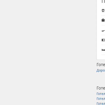
П
⏰ 




Готе
Доро
Готе
Готел
Готе
Готе