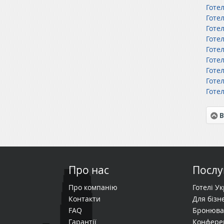
Готе
Готе
Готе
Готе
Готе
Готе
Готе
Готе
Готе
В
Про нас
Послу
Про компанію
Готелі У
Контакти
Для бізне
FAQ
Бронюва
Гарантії
Конфере