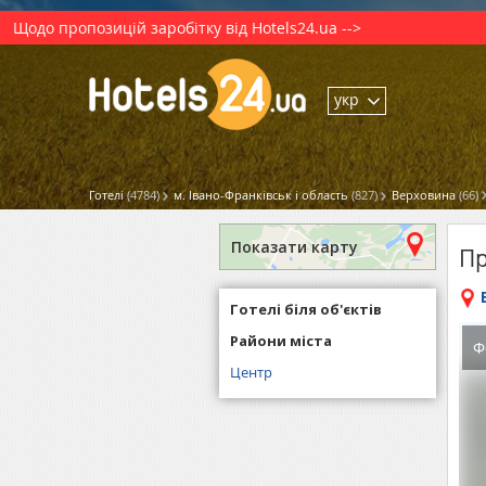
Щодо пропозицій заробітку від Hotels24.ua -->
укр
Готелі
(4784)
м. Івано-Франківськ і область
(827)
Верховина
(66)
Показати карту
Пр
Готелі біля об'єктів
Райони міста
Ф
Центр