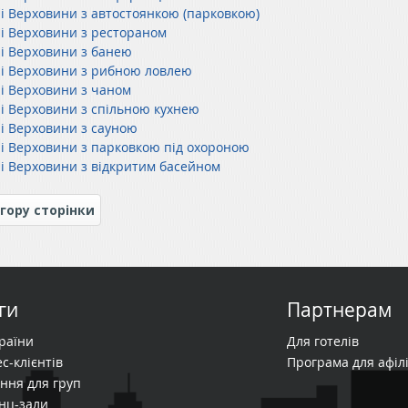
лі Верховини з автостоянкою (парковкою)
лі Верховини з рестораном
лі Верховини з банею
лі Верховини з рибною ловлею
лі Верховини з чаном
лі Верховини з спільною кухнею
лі Верховини з сауною
лі Верховини з парковкою під охороною
лі Верховини з відкритим басейном
гору сторінки
ги
Партнерам
країни
Для готелів
с-клієнтів
Програма для афілі
ння для груп
нц-зали