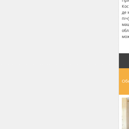
При
Кос
де 
піч
маш
обл
мож
маг
ста
Обе