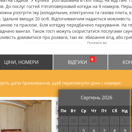
ватна садиба "У Кулика" розташована в селі Ільці, на відстані 13
ів. До послуг гостей п'ятиповерховий котедж на 9 номерів. Пе
можна розігріти їжу (холодильник, електрична та газова плита,
). Їдальня вміщує 20 осіб. Відпочиваючим надається можливіст
иною та праскою. Біля котеджу передбачено паркування. На те
аднано мангал. Також гості можуть скористатися послугами сауні
ливість домовитися про розваги, такі як: збирання ягід, або гри
Показати всі
азину чи кафе 1,3 км. Відстань від приватної садиби "У Кулика" 
новить 5,7 км.
9
ЦІНИ, НОМЕРИ
ВІДГУКИ
КОН
ріть дати проживання, щоб переглянути ціни і номери:
Серпень 2026
Економ двомісний
Пн
Вт
Ср
Чт
Пт
Сб
Нд
Безкоштовний Wi-Fi
27
28
29
30
31
1
2
2-разове харчування
3
4
5
6
7
8
9