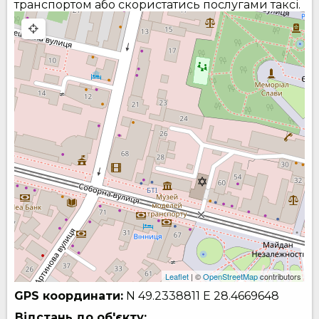
транспортом або скористатись послугами таксі.
Leaflet
| ©
OpenStreetMap
contributors
GPS координати:
N 49.2338811
E 28.4669648
Відстань до об'єкту: