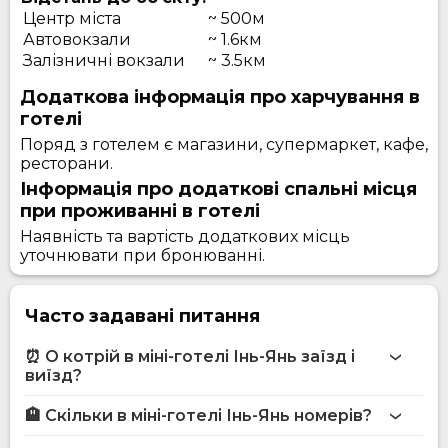
Центр міста
~ 500м
Автовокзали
~ 1.6км
Залізничні вокзали
~ 3.5км
Додаткова інформація про харчування в
готелі
Поряд з готелем є магазини, супермаркет, кафе,
ресторани.
Інформація про додаткові спальні місця
при проживанні в готелі
Наявність та вартість додаткових місць
уточнювати при бронюванні.
Часто задавані питання
⏰ О котрій в міні-готелі Інь-Янь заїзд і
виїзд?
🏨 Скільки в міні-готелі Інь-Янь номерів?
Більше інформації про Міні-готель Інь-Янь
міні-готелі Інь-Янь