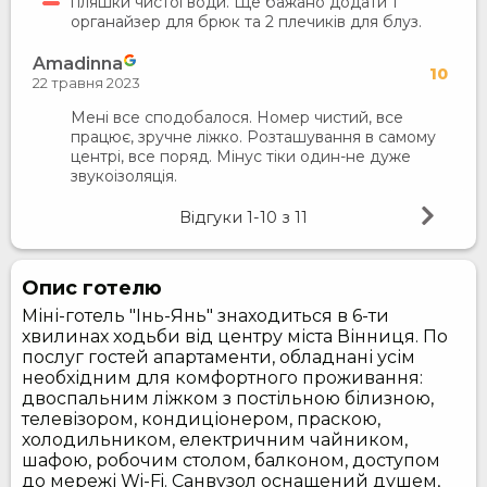
пляшки чистої води. Ще бажано додати 1
органайзер для брюк та 2 плечиків для блуз.
Amadinna
10
22 травня 2023
Мені все сподобалося. Номер чистий, все
працює, зручне ліжко. Розташування в самому
центрі, все поряд. Мінус тіки один-не дуже
звукоізоляція.
Відгуки
1-10
з
11
Опис готелю
Міні-готель "Інь-Янь" знаходиться в 6-ти
хвилинах ходьби від центру міста Вінниця. По
послуг гостей апартаменти, обладнані усім
необхідним для комфортного проживання:
двоспальним ліжком з постільною білизною,
телевізором, кондиціонером, праскою,
холодильником, електричним чайником,
шафою, робочим столом, балконом, доступом
до мережі Wi-Fi. Санвузол оснащений душем,