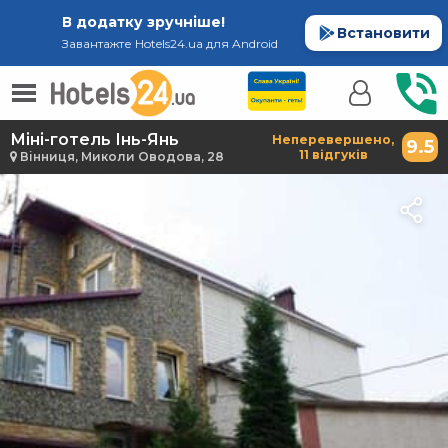
В додатку зручніше!
Встановити
Завантажте Hotels24.ua для Android
Міні-готель Інь-Янь
Неперевершено,
9.5
11 відгуків
Вінниця, Миколи Оводова, 28