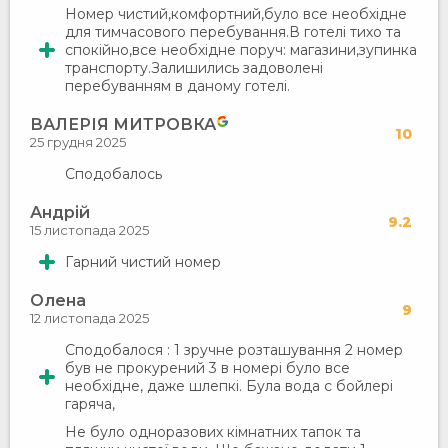
Номер чистий,комфортний,було все необхідне
для тимчасового перебування.В готелі тихо та
спокійно,все необхідне поруч: магазини,зупинка
транспорту.Залишились задоволені
перебуванням в даному готелі.
ВАЛЕРІЯ МИТРОВКА
10
25 грудня 2025
Сподобалось
Андрій
9.2
15 листопада 2025
Гарний чистий номер
Олена
9
12 листопада 2025
Сподобалося : 1 зручне розташування 2 номер
був не прокурений 3 в номері було все
необхідне, даже шлепкі. Була вода с бойлері
гаряча,
Не було одноразових кімнатних тапок та