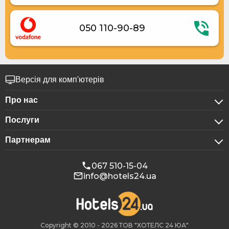
050 110-90-89
Версія для комп'ютерів
Про нас
Послуги
Про компанію
Партнерам
Для бізнес-клієнтів
Конфіденційність
Для готелів
Бронювання для груп
Публічна оферта
067 510-15-04
info@hotels24.ua
Програма для афіліатів
Конференц-зали
Наші партнери
Реклама на Hotels24
Copyright © 2010 - 2026 ТОВ "ХОТЕЛС 24 ЮА"