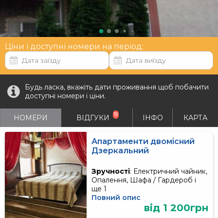
Ціни і доступні номери на період:
Будь ласка, вкажіть дати проживання щоб побачити
доступні номери і ціни.
11
НОМЕРИ
ВІДГУКИ
ІНФО
КАРТА
Апартаменти двомісний
Дзеркальний
Зручності
: Електричний чайник,
Опалення, Шафа / Гардероб і
ще 1
Повний опис
від 1 200грн