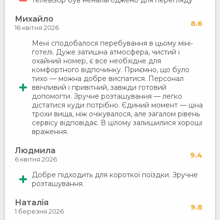
телевізор був неналагоджено для перегляду
Михайло
8.6
16 квітня 2026
Мені сподобалося перебування в цьому міні-
готелі. Дуже затишна атмосфера, чистий і
охайний номер, є все необхідне для
комфортного відпочинку. Приємно, що було
тихо — можна добре виспатися. Персонал
ввічливий і привітний, завжди готовий
допомогти. Зручне розташування — легко
дістатися куди потрібно. Єдиний момент — ціна
трохи вища, ніж очікувалося, але загалом рівень
сервісу відповідає. В цілому залишилися хороші
враження.
Людмила
9.4
6 квітня 2026
Добре підходить для короткої поїздки. Зручне
розташування.
Наталія
9.8
1 березня 2026