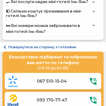
🍳 Які послуги надає міні-готелі Інь-Янь?
на сайті
міні-готелю Інь-Янь
💵 Скільки коштує проживання в міні-
Інтернет
готелі Інь-Янь?
Автостоянка
міні-готелі Інь-Янь
🛏️ Які номери можна забронювати в
на сайті Hotels24.ua
міні-готелі Інь-Янь?
Апартаменти двомісний Дзеркальний
Апартаменти двомісний Новий
Повернутися на сторінку з готелями
Апартаменти двомісний Лотос
Апартаменти двомісний Center Cozy
Безкоштовно підберемо та забронюємо
Апартаменти двомісний Африка
Апартаменти двомісний Ріка
вам житло по телефону
Апартаменти двомісний Інь-Янь
(з 8:00 до 24:00)
067 510-15-04
093 170-77-47