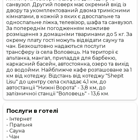
санвузол. Другий поверх має окремий вхід із
двору та укомплектований двома тримісними
кімнатами, в кожній з яких є двоспальне та
односпальне ліжка, телевізор, шафа та санвузол.
За попереднім погодженням можливе
розміщення з домашніми тваринами до 5 кг. За
окрему плату гості можуть відвідати сауну та
чан. Безкоштовно надаються послуги
трансферу із села Воловець. На території є
альтанка, мангал, приладдя для барбекю,
каркасний басейн, автостоянка, озеро та вихід
до водойми. Найближче кафе розташоване за 1
км від котеджу. Відстань від котеджу "Shepit
Lisu" до центру села складає 4,1 км, до
автостанції "Нижні Ворота" - 3,8 км, до
залізничної станції "Воловець" - 13,6 км.
Послуги в готелі
- Інтернет
- Пральня
- Сауна
- Чан