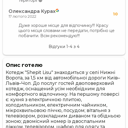
території 😁
Олександра Курах
10
17 лютого 2022
Дуже хороше місце для відпочинку!!! Красу
цього місця словами не передати, потрібно це
побачити. Всім рекомендую!!!
Відгуки
1-4
з
4
Опис готелю
Котедж "Shepit Lisu" знаходиться у селі Нижні
Ворота, за 1,5 км від автомобільної дороги Київ–
Львів–Чоп. До послуг гостей двоповерховий
котедж, оснащений усім необхідним для
комфортного відпочинку. На першому поверсі
є: кухня з електричною плитою,
холодильником, електричним чайником,
мікрохвильовою піччю, посудом; вітальня з
телевізором, розкладним диваном та обідньою
зоною; двомісний номер із двоспальним
ліжком, телевізором, шафою для одягу та