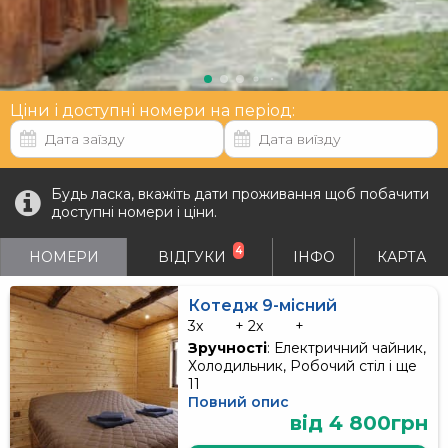
Ціни і доступні номери на період:
Будь ласка, вкажіть дати проживання щоб побачити
доступні номери і ціни.
4
НОМЕРИ
ВІДГУКИ
ІНФО
КАРТА
Котедж 9-місний
3x
+ 2x
+
Зручності
: Електричний чайник,
Холодильник, Робочий стіл і ще
11
Повний опис
від 4 800грн