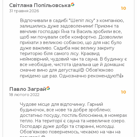
Світлана Попільовська
10
31 травня 2026
Відпочивали в садибі "Шепіт лісу" з компанією,
залишились дуже задоволеними! Приємні та
ввічливі господарі Яна та Василь зробили все,
щоб ми почували себе комфортно. Дозволили
приїхати з великою собакою, що для нас було
дуже важливо. Садиба має велику закриту
територію біля самого лісу. Краєвид
неймовірний, чудовий чан та сауна. В будинку є
все необхідне, чистота ідеальна ще й домашнє
смачне вино для дегустації😊 Обов'язково
приїдемо ще раз. Однозначно рекомендую!!!👍
Павло Заграй
10
18 лютого 2022
Чудове місце для відпочинку. Гарний
будиночок, все нове та добре зроблено;
достатньо посуду, постіль білосніжна, в номерах
тепло. На території є сауна та невеличке озеро.
Господарі дуже добрі та старанні, молодці.
Обов’язково повернемось, чекаємо на чан на