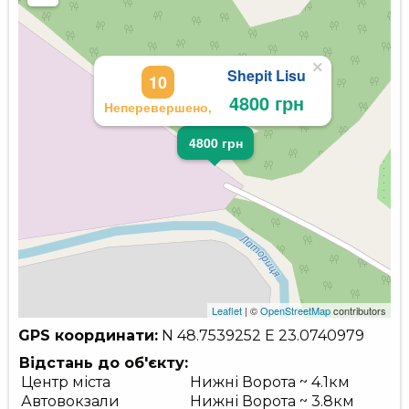
×
Shepit Lisu
10
4800 грн
Неперевершено,
4800 грн
Leaflet
| ©
OpenStreetMap
contributors
GPS координати:
N 48.7539252
E 23.0740979
Відстань до об'єкту:
Центр міста
Нижні Ворота ~ 4.1км
Автовокзали
Нижні Ворота ~ 3.8км