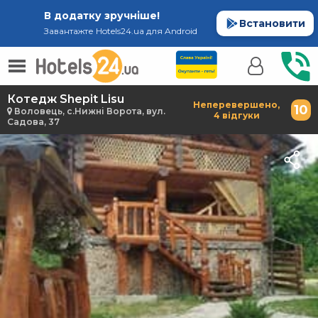
В додатку зручніше!
Встановити
Завантажте Hotels24.ua для Android
Котедж Shepit Lisu
Неперевершено,
10
Воловець, с.Нижні Ворота, вул.
4 відгуки
Садова, 37