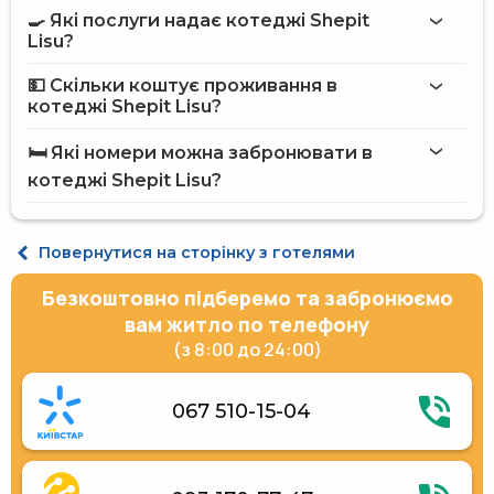
🍳 Які послуги надає котеджі Shepit
на сайті
Lisu?
котеджа Shepit Lisu
💵 Скільки коштує проживання в
Інтернет
котеджі Shepit Lisu?
Пральня
котеджі Shepit Lisu
Сауна
🛏️ Які номери можна забронювати в
Чан
на сайті Hotels24.ua
котеджі Shepit Lisu?
Мангал
Приладдя для барбекю
Басейн для сауни
Котедж 9-місний
Парковка під охороною
Повернутися на сторінку з готелями
Тераса
Місце для пікніка
Безкоштовно підберемо та забронюємо
Альтанки
Розміщення з тваринами (до 3 кг)
вам житло по телефону
Безкоштовний трансфер
(з 8:00 до 24:00)
Каркасний басейн
Прибирання номерів за запитом
Вихід до водойми
067 510-15-04