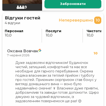
Забронювати
9
Відгуки гостей
Неперевершено
10
4 відгуки
Персонал
Послуги
Чистота
10,0
10,0
10,0
Оксана Вовчак
10
7 червня 2026
Дуже задоволені відпочинком! Будиночок
чистий, затишний, комфортний та має все
необхідне для гарного перебування. Окрема
подяка власникам за теплий прийом і турботу
про гостей. Приємним сюрпризом став бонус у
вигляді домашнього вина — воно було
надзвичайно смачне! 🍷 Власники дуже привітні,
доброзичливі та завжди готові допомогти. Щиро
дякуємо за чудовий відпочинок, із
задоволенням повернемося ще раз! 😊