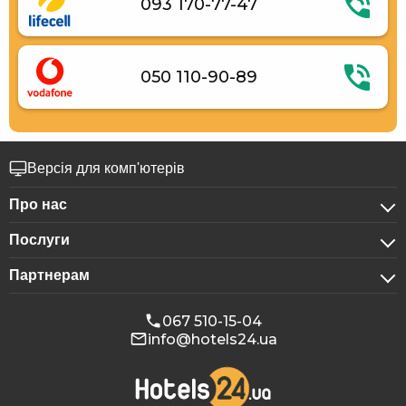
093 170-77-47
050 110-90-89
Версія для комп'ютерів
Про нас
Послуги
Про компанію
Партнерам
Для бізнес-клієнтів
Конфіденційність
Для готелів
Бронювання для груп
Публічна оферта
067 510-15-04
info@hotels24.ua
Програма для афіліатів
Конференц-зали
Наші партнери
Реклама на Hotels24