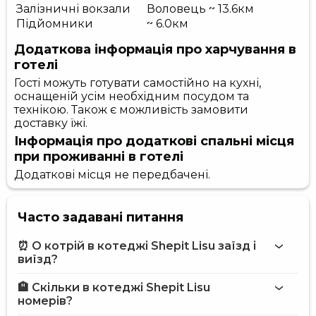
Залізничні вокзали
Воловець ~ 13.6км
Підйомники
~ 6.0км
Додаткова інформація про харчування в
готелі
Гості можуть готувати самостійно на кухні,
оснащеній усім необхідним посудом та
технікою. Також є можливість замовити
доставку їжі.
Інформація про додаткові спальні місця
при проживанні в готелі
Додаткові місця не передбачені.
Часто задавані питання
⏰ О котрій в котеджі Shepit Lisu заїзд і
виїзд?
🏨 Скільки в котеджі Shepit Lisu
Більше інформації про Котедж Shepit Lisu
номерів?
котеджі Shepit Lisu