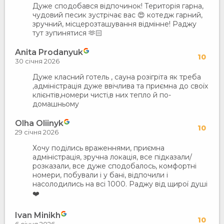
Дуже сподобався відпочинок! Територія гарна,
чудовий песик зустрічає вас 😍 котедж гарний,
зручний, місцерозташування відмінне! Раджу
тут зупинятися 🫶🏻
Anita Prodanyuk
10
30 січня 2026
Дуже класний готель , сауна розігріта як треба
,адміністрація дуже ввічлива та приємна до своїх
клієнтів,номери чисті,в них тепло й по-
домашньому
Olha Oliinyk
10
29 січня 2026
Хочу поділись враженнями, приємна
адміністрація, зручна локація, все підказали/
розказали, все дуже сподобалось, комфортні
номери, побували і у бані, відпочили і
насолодились на всі 1000. Раджу від щирої душі
❤️
Ivan Minikh
10