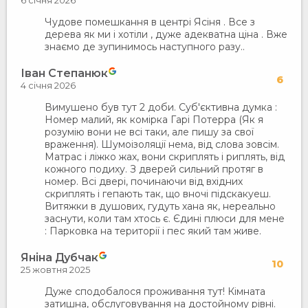
6 січня 2026
Чудове помешкання в центрі Ясіня . Все з
дерева як ми і хотіли , дуже адекватна ціна . Вже
знаємо де зупинимось наступного разу..
Іван Степанюк
6
4 січня 2026
Вимушено був тут 2 доби. Суб'єктивна думка :
Номер малий, як комірка Гарі Потерра (Як я
розумію вони не всі таки, але пишу за свої
враження). Шумоізоляції нема, від слова зовсім.
Матрас і ліжко жах, вони скриплять і риплять, від
кожного подиху. З дверей сильний протяг в
номер. Всі двері, починаючи від вхідних
скриплять і гепають так, що вночі підскакуеш.
Витяжки в душових, гудуть хана як, нереально
заснути, коли там хтось є. Єдині плюси для мене
: Парковка на території і пес який там живе.
Яніна Дубчак
10
25 жовтня 2025
Дуже сподобалося проживання тут! Кімната
затишна, обслуговування на достойному рівні.