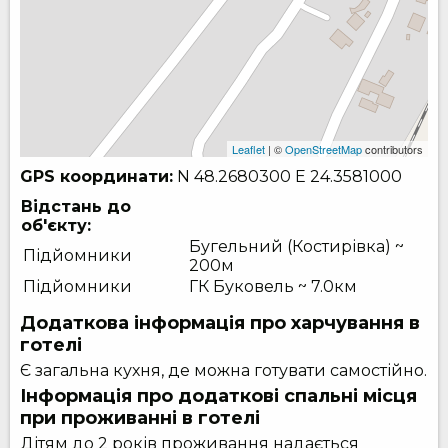
Leaflet
| ©
OpenStreetMap
contributors
GPS координати:
N 48.2680300
E 24.3581000
Відстань до
об'єкту:
Бугельний (Костирівка) ~
Підйомники
200м
Підйомники
ГК Буковель ~ 7.0км
Додаткова інформація про харчування в
готелі
Є загальна кухня, де можна готувати самостійно.
Інформація про додаткові спальні місця
при проживанні в готелі
Дітям до 2 років проживання надається