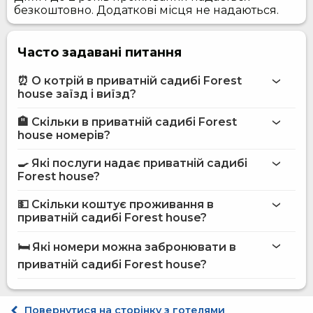
безкоштовно. Додаткові місця не надаються.
Часто задавані питання
⏰ О котрій в приватній садибі Forest
house заїзд і виїзд?
🏨 Скільки в приватній садибі Forest
Більше інформації про Приватна садиба Forest house
house номерів?
приватній садибі Forest house
🍳 Які послуги надає приватній садибі
на сайті
Forest house?
приватної садиби Forest house
💵 Скільки коштує проживання в
приватній садибі Forest house?
Інтернет
приватній садибі Forest house
Автостоянка
🛏️ Які номери можна забронювати в
Пральня
на сайті Hotels24.ua
приватній садибі Forest house?
Розміщення з тваринами
Сауна
Мангал
Економ двомісний
Басейн для сауни
Стандарт двомісний
Повернутися на сторінку з готелями