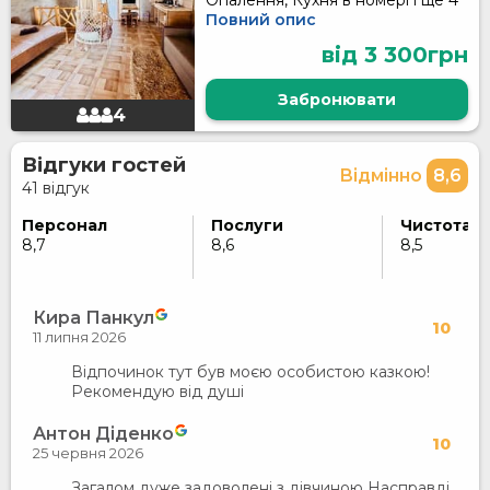
Опалення, Кухня в номері і ще 4
Повний опис
від 3 300грн
Забронювати
4
Відгуки гостей
Відмінно
8,6
41 відгук
Персонал
Послуги
Чистота
8,7
8,6
8,5
Кира Панкул
10
11 липня 2026
Відпочинок тут був моєю особистою казкою!
Рекомендую від душі
Антон Діденко
10
25 червня 2026
Загалом дуже задоволені з дівчиною Насправді