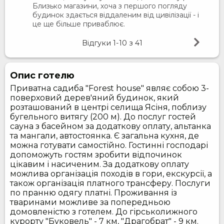
Близько магазини, хоча з першого погляду
будинок здається віддаленим від цивілізації - і
це ще більше приваблює.
Відгуки
1-10
з
41
Опис готелю
Приватна садиба "Forest house" являє собою 3-
поверховий дерев'яний будинок, який
розташований в центрі селища Ясіня, поблизу
бугельного витягу (200 м). До послуг гостей
сауна з басейном за додаткову оплату, альтанка
та мангали, автостоянка. Є загальна кухня, де
можна готувати самостійно. Гостинні господарі
допоможуть гостям зробити відпочинок
цікавим і насиченим. За додаткову оплату
можлива організація походів в гори, екскурсії, а
також організація платного трансферу. Послуги
по пранню одягу платні. Проживання із
тваринами можливе за попередньою
домовленістю з готелем. До гірськолижного
курорту "Буковель" - 7 км, "Драгобрат" - 9 км.