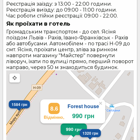
Реєстрація заїзду: з 13:00 - 22:00 години.
Реєстрація виїзду: до 09:00 - 11:00 години.
Час роботи стійки реєстрації: 09:00 - 22:00.
Як проїхати в готель
Громадським транспортом - до сел. Ясіня
поїздом Львів - Рахів, Івано-Франківськ - Рахів
або автобусами. Автомобілем - по трасі H-09 до
смт. Ясіня, проїхати центр, зліва за ринком
навпроти магазину "Майстер" повернути
ліворуч, їхати по вулиці прямо, перший поворот
направо, через 50 м знаходиться будинок.
×
1584 грн
Forest house
8.6
990 грн
Відмінно,
990 грн
1320 грн