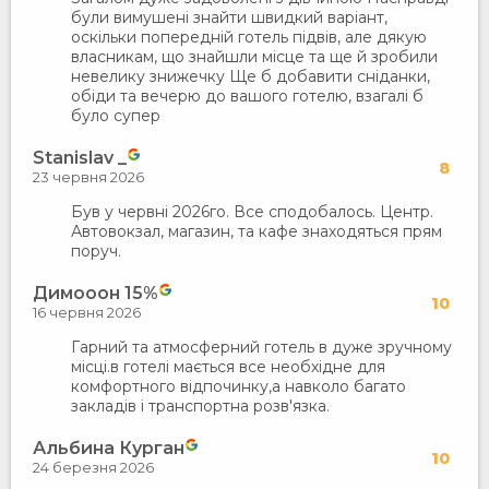
були вимушені знайти швидкий варіант,
оскільки попередній готель підвів, але дякую
власникам, що знайшли місце та ще й зробили
невелику знижечку Ще б добавити сніданки,
обіди та вечерю до вашого готелю, взагалі б
було супер
Stanislav _
8
23 червня 2026
Був у червні 2026го. Все сподобалось. Центр.
Автовокзал, магазин, та кафе знаходяться прям
поруч.
Димооон 15%
10
16 червня 2026
Гарний та атмосферний готель в дуже зручному
місці.в готелі мається все необхідне для
комфортного відпочинку,а навколо багато
закладів і транспортна розв'язка.
Альбина Курган
10
24 березня 2026