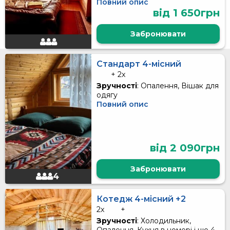
Повний опис
від 1 650грн
Забронювати
Стандарт 4-місний
+ 2x
Зручності
: Опалення, Вішак для
одягу
Повний опис
від 2 090грн
Забронювати
4
Котедж 4-місний +2
2x
+
Зручності
: Холодильник,