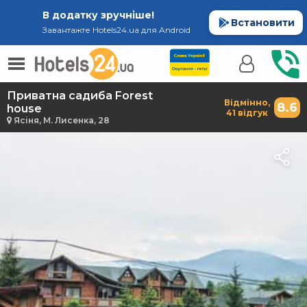
В додатку зручніше!
Встановити
Завантажте Hotels24.ua для Android
Приватна садиба Forest
Відмінно,
8.6
house
41 відгук
Ясіня, М. Лисенка, 28