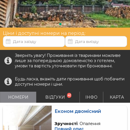
Ціни і доступні номери на період:
Зверніть увагу! Проживання із тваринами можливе
лише за попередньою домовленістю з готелем,
умови та вартість уточнювати при бронюванні.
Будь ласка, вкажіть дати проживання щоб побачити
доступні номери і ціни.
41
НОМЕРИ
ВІДГУКИ
ІНФО
КАРТА
Економ двомісний
Зручності
: Опалення
Повний опис