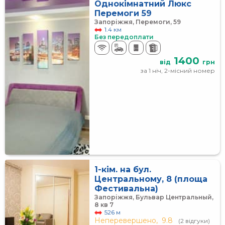
Однокімнатний Люкс
Перемоги 59
Запоріжжя, Перемоги, 59
1.4 км
Без передоплати
1400
від
грн
за 1 ніч, 2-місний номер
1-кім. на бул.
Центральному, 8 (площа
Фестивальна)
Запоріжжя, Бульвар Центральный,
8 кв 7
526 м
Неперевершено,
9.8
(2 відгуки)