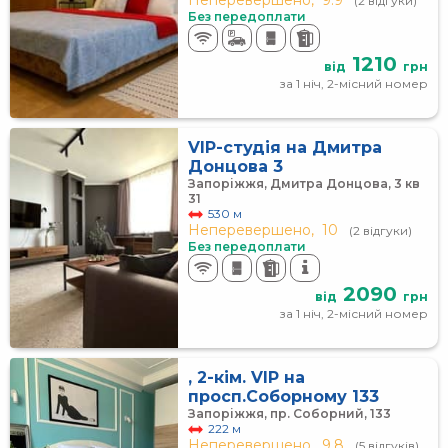
Неперевершено,
9.9
(2 відгуки)
Без передоплати
1210
від
грн
за 1 ніч, 2-місний номер
VIP-студія на Дмитра
Донцова 3
Запоріжжя, Дмитра Донцова, 3 кв
31
530 м
Неперевершено,
10
(2 відгуки)
Без передоплати
2090
від
грн
за 1 ніч, 2-місний номер
, 2-кім. VIP на
просп.Соборному 133
Запоріжжя, пр. Соборний, 133
222 м
Неперевершено,
9.8
(5 відгуків)