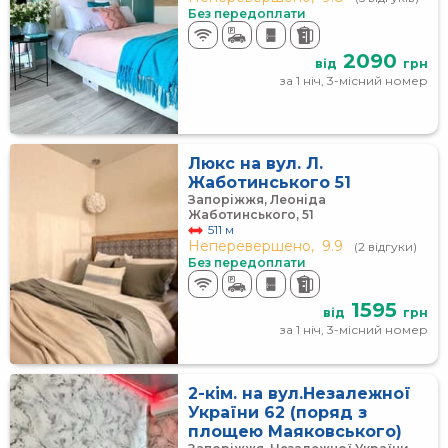
Без передоплати
2090
від
грн
за 1 ніч, 3-місний номер
Люкс на вул. Л.
Жаботинського 51
Запоріжжя, Леоніда
Жаботинського, 51
511 м
Неперевершено,
9.9
(2 відгуки)
Без передоплати
1595
від
грн
за 1 ніч, 3-місний номер
2-кім. на вул.Незалежної
України 62 (поряд з
площею Маяковського)