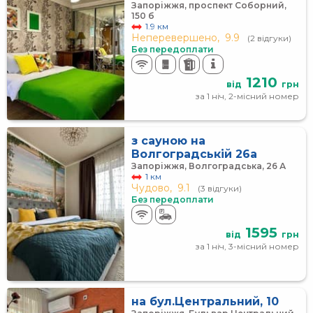
Запоріжжя, проспект Соборний,
150 б
1.9 км
Неперевершено,
9.9
(2 відгуки)
Без передоплати
1210
від
грн
за 1 ніч, 2-місний номер
з сауною на
Волгоградській 26а
Запоріжжя, Волгоградська, 26 А
1 км
Чудово,
9.1
(3 відгуки)
Без передоплати
1595
від
грн
за 1 ніч, 3-місний номер
на бул.Центральний, 10