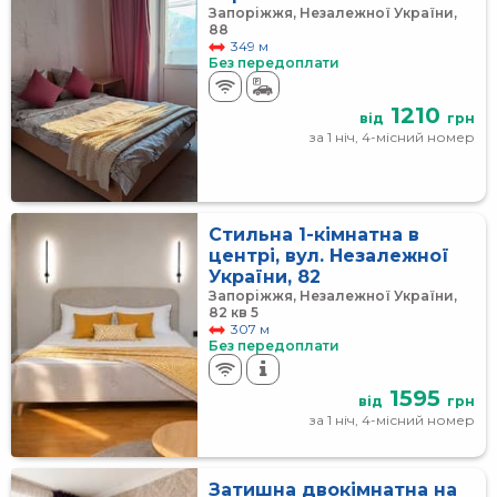
Запоріжжя, Незалежної України,
88
349 м
Без передоплати
1210
від
грн
за 1 ніч, 4-місний номер
Стильна 1-кімнатна в
центрі, вул. Незалежної
України, 82
Запоріжжя, Незалежної України,
82 кв 5
307 м
Без передоплати
1595
від
грн
за 1 ніч, 4-місний номер
Затишна двокімнатна на