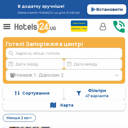
В додатку зручніше!
Встановити
Завантажте Hotels24.ua для Android
Готелі Запоріжжя в центрі
Номерів: 1 · Дорослих: 2
Фільтри
Сортування
47 варіантів
Карта
Менше 2 км
✕