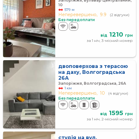
Запоріжжя, Бульвар Центральний,
10
579 м
Неперевершено,
9.9
(2 відгуки)
Без передоплати
1210
від
грн
за 1 ніч, 3-місний номер
двоповерхова з терасою
на даху, Волгоградська
26А
Запоріжжя, Волгоградська, 26А
1 км
Неперевершено,
10
(4 відгуки)
Без передоплати
1595
від
грн
за 1 ніч, 2-місний номер
студія на вул.