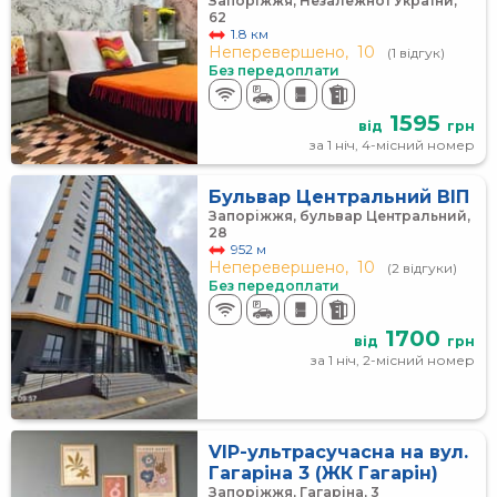
Запоріжжя, Незалежної України,
62
1.8 км
Неперевершено,
10
(1 відгук)
Без передоплати
1595
від
грн
за 1 ніч, 4-місний номер
Бульвар Центральний ВІП
Запоріжжя, бульвар Центральний,
28
952 м
Неперевершено,
10
(2 відгуки)
Без передоплати
1700
від
грн
за 1 ніч, 2-місний номер
VIP-ультрасучасна на вул.
Гагаріна 3 (ЖК Гагарін)
Запоріжжя, Гагаріна, 3