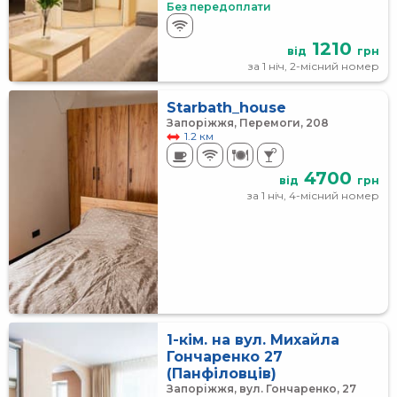
Без передоплати
1210
від
грн
за 1 ніч, 2-місний номер
Starbath_house
Запоріжжя, Перемоги, 208
1.2 км
4700
від
грн
за 1 ніч, 4-місний номер
1-кім. на вул. Михайла
Гончаренко 27
(Панфіловців)
Запоріжжя, вул. Гончаренко, 27