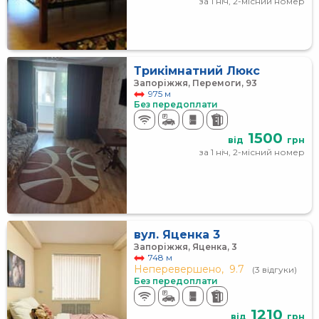
за 1 ніч, 2-місний номер
Трикімнатний Люкс
Запоріжжя, Перемоги, 93
975 м
Без передоплати
1500
від
грн
за 1 ніч, 2-місний номер
вул. Яценка 3
Запоріжжя, Яценка, 3
748 м
Неперевершено,
9.7
(3 відгуки)
Без передоплати
1210
від
грн