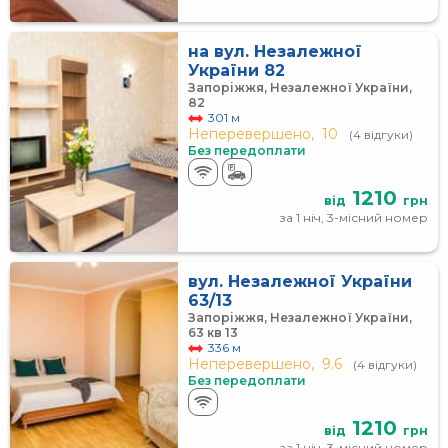
на вул. Незалежної
України 82
Запоріжжя, Незалежної України,
82
301 м
Неперевершено,
10
(4 відгуки)
Без передоплати
1210
від
грн
за 1 ніч, 3-місний номер
вул. Незалежної України
63/13
Запоріжжя, Незалежної України,
63 кв 13
336 м
Неперевершено,
9.6
(4 відгуки)
Без передоплати
1210
від
грн
за 1 ніч, 3-місний номер