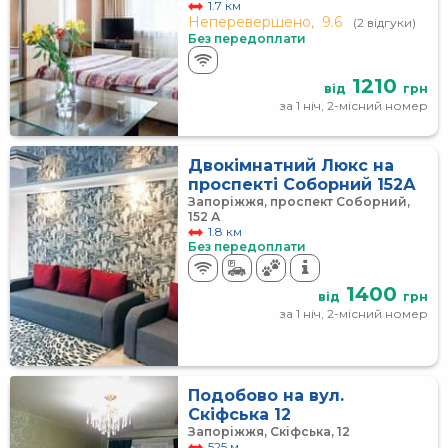
1.7 км
Неперевершено,
9.6
(2 відгуки)
Без передоплати
1210
від
грн
за 1 ніч, 2-місний номер
Двокімнатний Люкс на
проспекті Соборний 152А
Запоріжжя, проспект Соборний,
152 А
1.8 км
Без передоплати
1400
від
грн
за 1 ніч, 2-місний номер
Подобово на вул.
Скіфська 12
Запоріжжя, Скіфська, 12
525 м