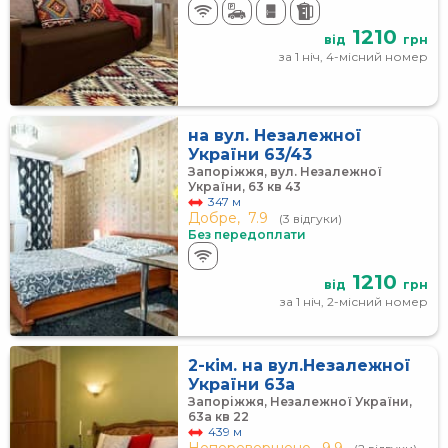
1210
від
грн
за 1 ніч, 4-місний номер
на вул. Незалежної
України 63/43
Запоріжжя, вул. Незалежної
України, 63 кв 43
347 м
Добре,
7.9
(3 відгуки)
Без передоплати
1210
від
грн
за 1 ніч, 2-місний номер
2-кім. на вул.Незалежної
України 63а
Запоріжжя, Незалежної України,
63а кв 22
439 м