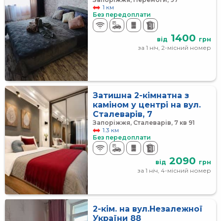
1 км
Без передоплати
1400
від
грн
за 1 ніч, 2-місний номер
Затишна 2-кімнатна з
каміном у центрі на вул.
Сталеварів, 7
Запоріжжя, Сталеварів, 7 кв 91
1.3 км
Без передоплати
2090
від
грн
за 1 ніч, 4-місний номер
2-кім. на вул.Незалежної
України 88