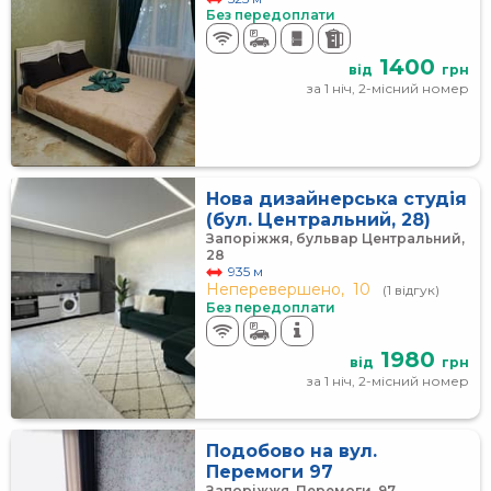
Без передоплати
1400
від
грн
за 1 ніч, 2-місний номер
Нова дизайнерська студія
(бул. Центральний, 28)
Запоріжжя, бульвар Центральний,
28
935 м
Неперевершено,
10
(1 відгук)
Без передоплати
1980
від
грн
за 1 ніч, 2-місний номер
Подобово на вул.
Перемоги 97
Запоріжжя, Перемоги, 97