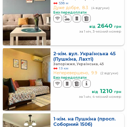
538 м
Дуже добре,
8.3
(4 відгуки)
Без передоплати
2640
від
грн
за 1 ніч, 3-місний номер
2-кім. вул. Українська 45
(Пушкіна, Лахті)
Запоріжжя, Українська, 45
1.9 км
Неперевершено,
9.9
(2 відгуки)
Без передоплати
1210
від
грн
за 1 ніч, 4-місний номер
1-кім. на Пушкіна (просп.
Соборний 150б)