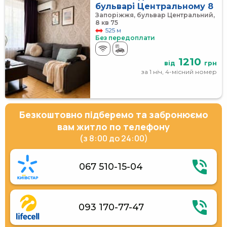
бульварі Центральному 8
Запоріжжя, бульвар Центральний,
8 кв 75
525 м
Без передоплати
1210
від
грн
за 1 ніч, 4-місний номер
Безкоштовно підберемо та забронюємо
вам житло по телефону
(з 8:00 до 24:00)
067 510-15-04
093 170-77-47