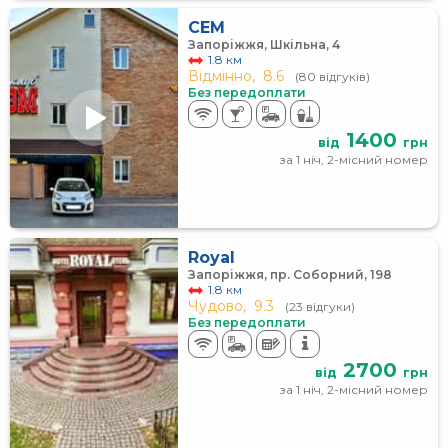
СЕМ
Запоріжжя, Шкільна, 4
1.8 км
Відмінно,
8.6
(80 відгуків)
Без передоплати
1400
від
грн
за 1 ніч, 2-місний номер
Royal
Запоріжжя, пр. Соборний, 198
1.8 км
Чудово,
9.3
(23 відгуки)
Без передоплати
2700
від
грн
за 1 ніч, 2-місний номер