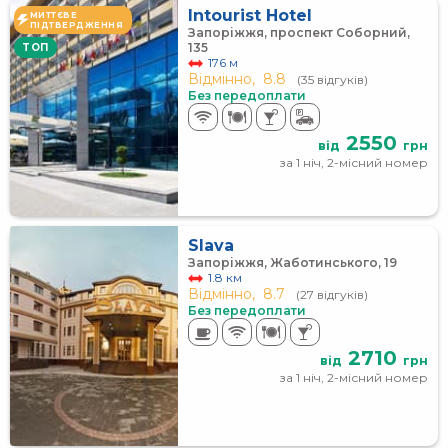
Intourist Hotel
МИТТЄВЕ
ПІДТВЕРДЖЕННЯ
Запоріжжя, проспект Соборний,
135
TOП
176 м
Відмінно,
8.8
(35 відгуків)
Без передоплати
2550
від
грн
за 1 ніч, 2-місний номер
Slava
Запоріжжя, Жаботинського, 19
1.8 км
Відмінно,
8.7
(27 відгуків)
Без передоплати
2710
від
грн
за 1 ніч, 2-місний номер