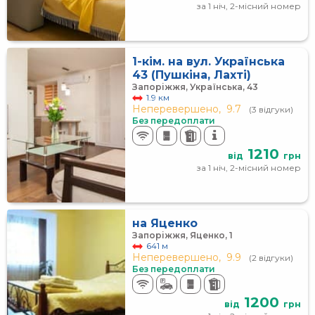
за 1 ніч, 2-місний номер
1-кім. на вул. Українська
43 (Пушкіна, Лахті)
Запоріжжя, Українська, 43
1.9 км
Неперевершено,
9.7
(3 відгуки)
Без передоплати
1210
від
грн
за 1 ніч, 2-місний номер
на Яценко
Запоріжжя, Яценко, 1
641 м
Неперевершено,
9.9
(2 відгуки)
Без передоплати
1200
від
грн