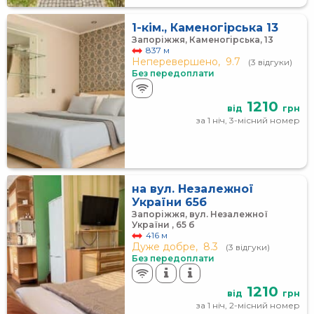
1-кім., Каменогірська 13
Запоріжжя, Каменогірська, 13
837 м
Неперевершено,
9.7
(3 відгуки)
Без передоплати
1210
від
грн
за 1 ніч, 3-місний номер
на вул. Незалежної
України 65б
Запоріжжя, вул. Незалежної
України , 65 б
416 м
Дуже добре,
8.3
(3 відгуки)
Без передоплати
1210
від
грн
за 1 ніч, 2-місний номер