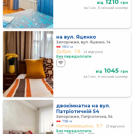
1210
від
грн
за 1 ніч, 3-місний номер
на вул. Яценко
Запоріжжя, вул. Яценко, 14
980 м
Добре,
7.8
(4 відгуки)
Без передоплати
1045
від
грн
за 1 ніч, 4-місний номер
двокімнатна на вул.
Патріотичній 54
Запоріжжя, Патріотична, 54
758 м
Неперевершено,
9.7
(3 відгуки)
Без передоплати