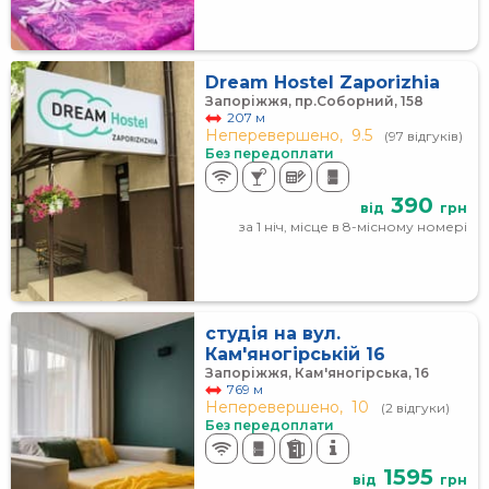
Dream Hostel Zaporizhia
Запоріжжя, пр.Соборний, 158
207 м
Неперевершено,
9.5
(97 відгуків)
Без передоплати
390
від
грн
за 1 ніч, місце в 8-місному номері
студія на вул.
Кам'яногірській 16
Запоріжжя, Кам'яногірська, 16
769 м
Неперевершено,
10
(2 відгуки)
Без передоплати
1595
від
грн