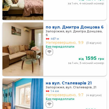
за 1 ніч, 4-місний номер
по вул. Дмитра Донцова 6
Запоріжжя, вул. Дмитра Донцова,
6
467 м
Неперевершено,
9.9
(3 відгуки)
Без передоплати
1595
від
грн
за 1 ніч, 3-місний номер
на вул. Сталеварів 21
Запоріжжя, вул. Сталеварів, 21
1.4 км
Неперевершено,
9.7
(4 відгуки)
Без передоплати