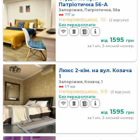
Патріотична 56-А
Запоріжжя, Патріотична, 56а
717 м
Неперевершено,
10
(2 відгуки)
Без передоплати
1595
від
грн
за 1 ніч, 3-місний номер
Люкс 2-кім. на вул. Козача
1
Запоріжжя, Козача, 1
1.7 км
Неперевершено,
9.9
(3 відгуки)
Без передоплати
1595
від
грн
за 1 ніч, 3-місний номер