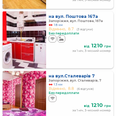
на вул. Поштова 167а
Запоріжжя, вул. Поштова, 167а
1.8 км
Відмінно,
8.7
(3 відгуки)
Без передоплати
1210
від
грн
за 1 ніч, 3-місний номер
на вул.Сталеварів 7
Запоріжжя, вул. Сталеварів, 7
1.3 км
Відмінно,
8.8
(6 відгуків)
Без передоплати
1210
від
грн
за 1 ніч, 3-місний номер