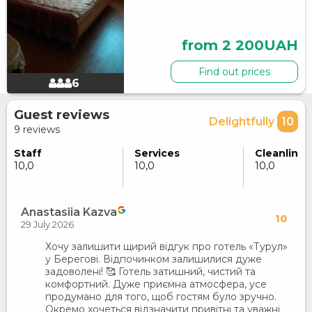
from 2 200UAH
Find out prices
6
Guest reviews
Delightfully
10
9 reviews
Staff
Services
Cleanlines
10,0
10,0
10,0
Anastasiia Kazva
10
29 July 2026
Хочу залишити щирий відгук про готель «Турул»
у Берегові. Відпочинком залишилися дуже
задоволені! 🥰 Готель затишний, чистий та
комфортний. Дуже приємна атмосфера, усе
продумано для того, щоб гостям було зручно.
Окремо хочеться відзначити привітні та уважні