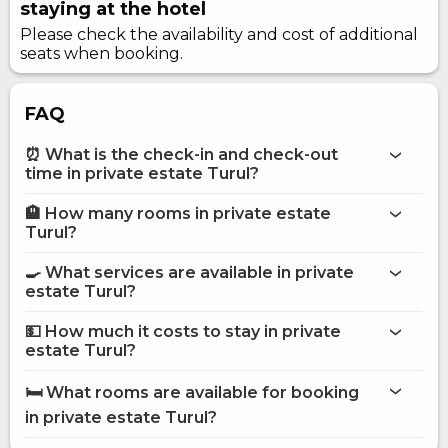
staying at the hotel
Please check the availability and cost of additional
seats when booking.
FAQ
⏰ What is the check-in and check-out
time in private estate Turul?
🏨 How many rooms in private estate
More information about Private estate Turul
Turul?
private estate Turul
🍳 What services are available in private
on the website
estate Turul?
private estate Turul
💵 How much it costs to stay in private
Internet
estate Turul?
Washing house
private estate Turul
Room service
🛏️ What rooms are available for booking
Sauna
on Hotels24.ua
in private estate Turul?
Barbecue Accessories
Secured parking