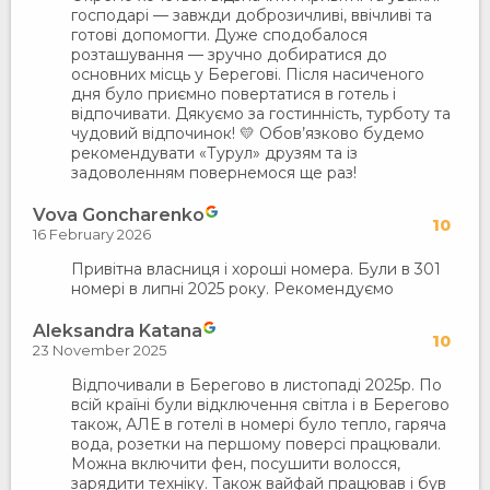
господарі — завжди доброзичливі, ввічливі та
готові допомогти. Дуже сподобалося
розташування — зручно добиратися до
основних місць у Берегові. Після насиченого
дня було приємно повертатися в готель і
відпочивати. Дякуємо за гостинність, турботу та
чудовий відпочинок! 💛 Обов’язково будемо
рекомендувати «Турул» друзям та із
задоволенням повернемося ще раз!
Vova Goncharenko
10
16 February 2026
Привітна власниця і хороші номера. Були в 301
номері в липні 2025 року. Рекомендуємо
Aleksandra Katana
10
23 November 2025
Відпочивали в Берегово в листопаді 2025р. По
всій країні були відключення світла і в Берегово
також, АЛЕ в готелі в номері було тепло, гаряча
вода, розетки на першому поверсі працювали.
Можна включити фен, посушити волосся,
зарядити техніку. Також вайфай працював і був