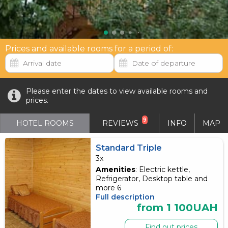
Prices and available rooms for a period of:
Please enter the dates to view available rooms and
prices.
9
HOTEL ROOMS
REVIEWS
INFO
MAP
Standard Triple
3x
Amenities
: Electric kettle,
Refrigerator, Desktop table and
more 6
Full description
from 1 100UAH
Find out prices