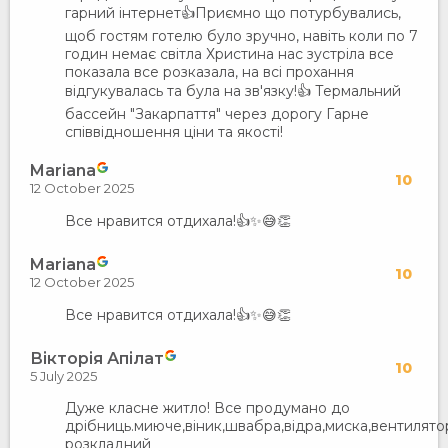
гарний інтернет👍Приємно що потурбувались,
щоб гостям готелю було зручно, навіть коли по 7
годин немає світла Христина нас зустріла все
показала все розказала, на всі прохання
відгукувалась та була на зв'язку!👍 Термальний
бассейн "Закарпаття" через дорогу Гарне
співвідношення ціни та якості!
Mariana
10
12 October 2025
Все нравится отдихала!👍✨😅👏
Mariana
10
12 October 2025
Все нравится отдихала!👍✨😅👏
Вікторія Апілат
10
5 July 2025
Дуже класне житло! Все продумано до
дрібниць.миюче,віник,швабра,відра,миска,вентилято
розкладний