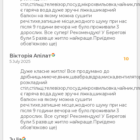
стіл,стільці,телевізор,посуд,мікрохвильовка,чайник,п
є гаряча вода.дуже зручні ліжка,шикарний
балкон на якому можна сушити
речі.тихе,затишне місце,жодного шуму при нас
після 9 години вечора не було.проживали 3
дорослих. Все супер! Рекомендую! У Берегові
були 5 разів.це житло найкраще.Приїдемо
обов'язково ще)
Вікторія Апілат
10
5 July 2025
Дуже класне житло! Все продумано до
дрібниць.миюче,віник,швабра,відра,миска,вентилято
розкладний
стіл,стільці,телевізор,посуд,мікрохвильовка,чайник,п
є гаряча вода.дуже зручні ліжка,шикарний
балкон на якому можна сушити
речі.тихе,затишне місце,жодного шуму при нас
після 9 години вечора не було.проживали 3
дорослих. Все супер! Рекомендую! У Берегові
були 5 разів.це житло найкраще.Приїдемо
обов'язково ще)
Ju lia