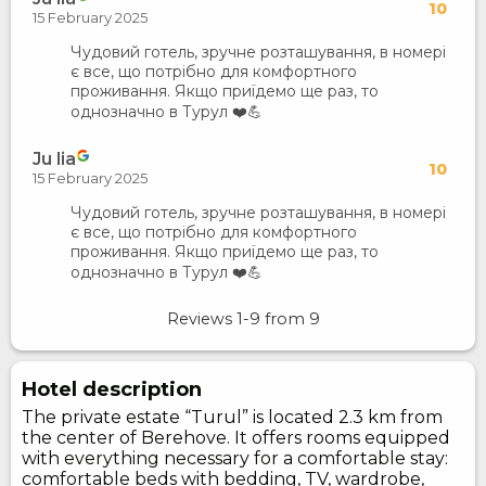
10
15 February 2025
Чудовий готель, зручне розташування, в номері
є все, що потрібно для комфортного
проживання. Якщо приїдемо ще раз, то
однозначно в Турул ❤️💪
Ju lia
10
15 February 2025
Чудовий готель, зручне розташування, в номері
є все, що потрібно для комфортного
проживання. Якщо приїдемо ще раз, то
однозначно в Турул ❤️💪
Reviews
1-9
from
9
Hotel description
The private estate “Turul” is located 2.3 km from
the center of Berehove. It offers rooms equipped
with everything necessary for a comfortable stay:
comfortable beds with bedding, TV, wardrobe,