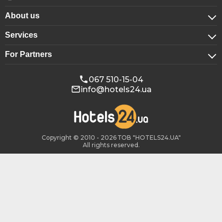
About us
Services
About company
For Partners
For corporate clients
Confidentiality
For hotels
Booking for groups
Public offer
067 510-15-04
info@hotels24.ua
Affiliate program
Conference halls
Our partners
Copyright © 2010 - 2026 ТОВ "HOTELS24.UA"
All rights reserved.