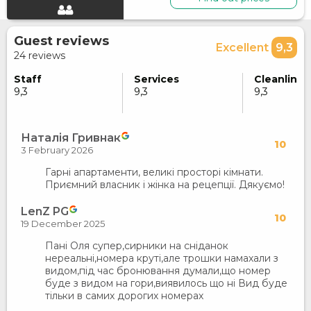
Guest reviews
Excellent
9,3
24 reviews
Staff
Services
Cleanlines
9,3
9,3
9,3
Наталія Гривнак
10
3 February 2026
Гарні апартаменти, великі просторі кімнати.
Приємний власник і жінка на рецепції. Дякуємо!
LenZ PG
10
19 December 2025
Пані Оля супер,сирники на сніданок
нереальні,номера круті,але трошки намахали з
видом,під час бронювання думали,що номер
буде з видом на гори,виявилось що ні Вид буде
тільки в самих дорогих номерах