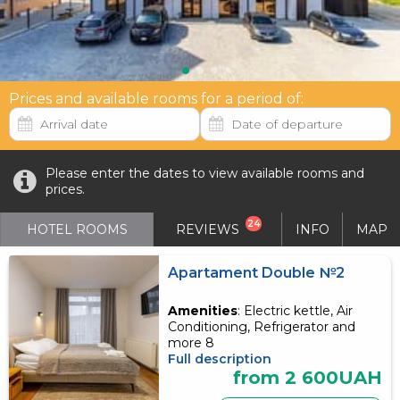
Prices and available rooms for a period of:
Please enter the dates to view available rooms and
prices.
24
HOTEL ROOMS
REVIEWS
INFO
MAP
Apartament Double №2
Amenities
: Electric kettle, Air
Conditioning, Refrigerator and
more 8
Full description
from 2 600UAH