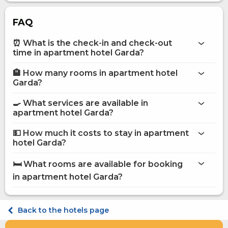
FAQ
⏰ What is the check-in and check-out
time in apartment hotel Garda?
🏨 How many rooms in apartment hotel
More information about Apartment hotel Garda
Garda?
apartment hotel Garda
🍳 What services are available in
on the website
apartment hotel Garda?
apartment hotel Garda
💵 How much it costs to stay in apartment
Bar
hotel Garda?
Internet
apartment hotel Garda
Parking
🛏️ What rooms are available for booking
Restaurant
on Hotels24.ua
in apartment hotel Garda?
Room service
Apartament Double №2
Apartament Double
Back to the hotels page
Apartament Double +