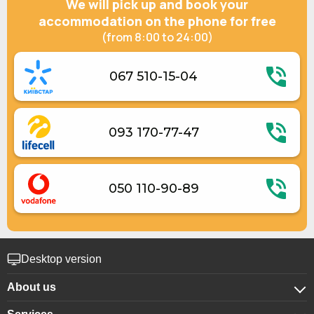
We will pick up and book your
accommodation on the phone for free
(from 8:00 to 24:00)
067 510-15-04
093 170-77-47
050 110-90-89
Desktop version
About us