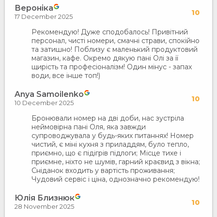
Вероніка
10
17 December 2025
Рекомендую! Дуже сподобалось! Привітний
персонал, чисті номери, смачні страви, спокійно
та затишно! Поблизу є маленький продуктовий
магазин, кафе. Окремо дякую пані Олі за її
щирість та професіоналізм! Один мінус - запах
води, все інше топ!)
Anya Samoilenko
10
10 December 2025
Бронювали номер на дві доби, нас зустріла
неймовірна пані Оля, яка завжди
супроводжувала у будь-яких питаннях! Номер
чистий, є міні кухня з приладдям, було тепло,
приємно, що є підігрів підлоги; Місце тихе і
приємне, ніхто не шумів, гарний краєвид з вікна;
Сніданок входить у вартість проживання;
Чудовий сервіс і ціна, однозначно рекомендую!
Юлія Близнюк
10
28 November 2025