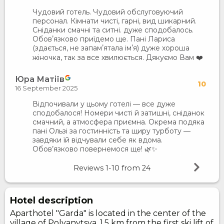
Чудовий готель. Чудовий обслуговуючий
персонал. Кімнати чисті, гарні, вид шикарний.
Сніданки смачні та ситні. дуже сподобалось.
Обовʼязково приїдемо ще. Пані Лариса
(здається, не запамʼятала імʼя) дуже хороша
жіночка, так за все хвилюється. Дякуємо Вам ❤️
Юра Матіїв
10
16 September 2025
Відпочивали у цьому готелі — все дуже
сподобалося! Номери чисті й затишні, сніданок
смачний, а атмосфера приємна. Окрема подяка
пані Ользі за гостинність та щиру турботу —
завдяки їй відчували себе як вдома.
Обов’язково повернемося ще! 🌿✨
Reviews
1-10
from
24
Hotel description
Aparthotel "Garda" is located in the center of the
village of Polyanytsya, 1.5 km from the first ski lift of