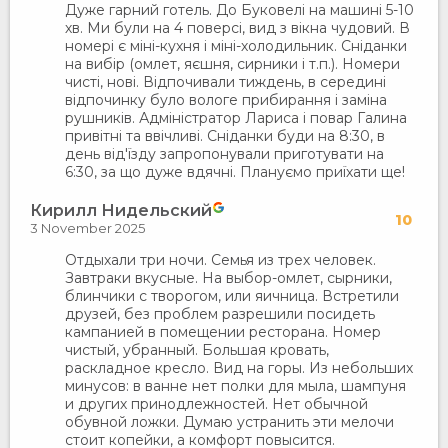
Дуже гарний готель. До Буковелі на машині 5-10
хв. Ми були на 4 поверсі, вид з вікна чудовий. В
номері є міні-кухня і міні-холодильник. Сніданки
на вибір (омлет, яєшня, сирники і т.п.). Номери
чисті, нові. Відпочивали тиждень, в середині
відпочинку було вологе прибирання і заміна
рушників. Адміністратор Лариса і повар Галина
привітні та ввічливі. Сніданки буди на 8:30, в
день від'їзду запропонували приготувати на
6:30, за що дуже вдячні. Плануємо приїхати ще!
Кирилл Нидельский
10
3 November 2025
Отдыхали три ночи. Семья из трех человек.
Завтраки вкусные. На выбор-омлет, сырники,
блинчики с творогом, или яичница. Встретили
друзей, без проблем разрешили посидеть
кампанией в помещении ресторана. Номер
чистый, убранный. Большая кровать,
раскладное кресло. Вид на горы. Из небольших
минусов: в ванне нет полки для мыла, шампуня
и других принодлежностей. Нет обычной
обувной ложки. Думаю устранить эти мелочи
стоит копейки, а комфорт повысится.