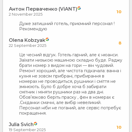
Антон Перваченко (ViANT)
10
2 November 2025
Дуже затишний готель, приємний персонал !
Рекомендую
Olena Kobzyak
8
22 September 2025
Це чесний відгук. Готель гарний, але є нюанси.
Заїхати низькою машиною складно буде. Раджу
брати номер з видом на гори — він чудовий.
Ремонт хороший, але чистота підкачала: ванна і
кухня не зовсім прибрані, прибирання в
номерах не проводиться, рушники і сміття не
змінюють. Було б добре хоча б забирати
смітник і міняти рушники раз на два дні.
Обовʼязково беріть праску , фен в номерах є
.Сніданки смачні, але вибір невеликий.
Персонал ніби не поганий, але сервіс потребує
покращення.
Julia Svich
10
19 September 2025