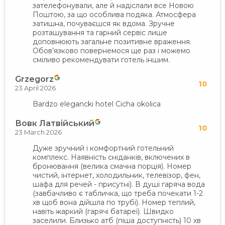
зателефонували, але й надіслали все Новою
Поштою, за що особлива подяка. Атмосфера
затишна, почуваєшся як вдома. Зручне
розташування та гарний сервіс лише
доповнюють загальне позитивне враження.
Обов’язково повернемося ще раз і можемо
сміливо рекомендувати готель іншим.
Grzegorz
10
23 April 2026
Bardzo elegancki hotel Cicha okolica
Вовк Латвійський
10
23 March 2026
Дуже зручний і комфортний готельний
комплекс. Наявність сніданків, включених в
бронювання (велика смачна порція). Номер
чистий, інтернет, холодильник, телевізор, фен,
шафа для речей - присутні). В душі гаряча вода
(завбачливо є табличка, що треба почекати 1-2
хв щоб вона дійшла по трубі). Номер теплий,
навіть жаркий (гарячі батареї). Швидко
заселили. Близько атб (піша доступність) 10 хв