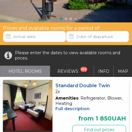
Prices and available rooms for a period of:
Please enter the dates to view available rooms and
prices.
102
HOTEL ROOMS
REVIEWS
INFO
MAP
Standard Double Twin
2x
Amenities
: Refrigerator, Blower,
Heating
Full description
from 1 850UAH
Find out prices