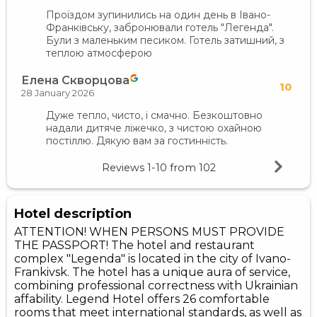
Проїздом зупинились на один день в Івано-
Франківську, забронювали готель "Легенда".
Були з маленьким песиком. Готель затишний, з
теплою атмосферою
Елена Скворцова
10
28 January 2026
Дуже тепло, чисто, і смачно. Безкоштовно
надали дитяче ліжечко, з чистою охайною
постіллю. Дякую вам за гостинність.
Reviews
1-10
from
102
Hotel description
ATTENTION! WHEN PERSONS MUST PROVIDE
THE PASSPORT! The hotel and restaurant
complex "Legenda" is located in the city of Ivano-
Frankivsk. The hotel has a unique aura of service,
combining professional correctness with Ukrainian
affability. Legend Hotel offers 26 comfortable
rooms that meet international standards, as well as