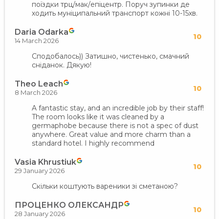
поїздки трц/мак/епіцентр. Поруч зупинки де
ходить муніципальний транспорт кожні 10-15хв.
Daria Odarka
10
14 March 2026
Сподобалось)) Затишно, чистенько, смачний
сніданок. Дякую!
Theo Leach
10
8 March 2026
A fantastic stay, and an incredible job by their staff!
The room looks like it was cleaned by a
germaphobe because there is not a spec of dust
anywhere. Great value and more charm than a
standard hotel. I highly recommend
Vasia Khrustiuk
10
29 January 2026
Скільки коштують вареники зі сметаною?
ПРОЦЕНКО ОЛЕКСАНДР
10
28 January 2026