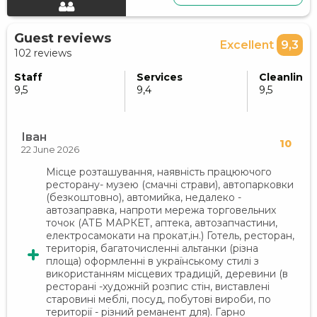
Guest reviews
Excellent
9,3
102 reviews
Staff
Services
Cleanlines
9,5
9,4
9,5
Іван
10
22 June 2026
Місце розташування, наявність працюючого
ресторану- музею (смачні страви), автопарковки
(безкоштовно), автомийка, недалеко -
автозаправка, напроти мережа торговельних
точок (АТБ МАРКЕТ, аптека, автозапчастини,
електросамокати на прокат,ін.) Готель, ресторан,
територія, багаточисленні альтанки (різна
площа) оформленні в українському стилі з
використанням місцевих традицій, деревини (в
ресторані -художній розпис стін, виставлені
старовині меблі, посуд, побутові вироби, по
території - різний реманент для). Гарно