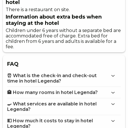
hotel
There is a restaurant on site.
Information about extra beds when
staying at the hotel
Children under 6 years without a separate bed are
accommodated free of charge. Extra bed for
children from 6 years and adults is available for a
fee.
FAQ
⏰ What is the check-in and check-out
time in hotel Legenda?
🏨 How many rooms in hotel Legenda?
More information about Hotel Legenda
hotel Legenda
🍳 What services are available in hotel
on the website
Legenda?
hotel Legenda
💵 How much it costs to stay in hotel
Bar
Legenda?