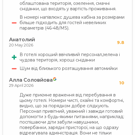
облаштована територія, озелення, смачні
сніданки, що входять у вартість проживання.
В номері напівлюкс душева кабіна за розмірами
більше підходить для гостей невеликих
параметрів (46-48/MS).
Анатолий
9.8
20 May 2026
В готелі хороший ввічливий персонал,зелена і
чудова територія, хороші сніданки
Шум від близького розташування автомийки
Алла Соловйова
10
29 April 2026
Дуже приємне враження від перебування в
цьому готелі. Номери чисті, охайні та комфортні,
видно, що за порядком добре слідкують.
Персонал привітний, уважний і завжди готовий
допомогти з будь-якими питаннями, наприклад:
поспішаючи діти забули навушники,
повербанки, зарядні присторої, на що одразу
відреагувала адміністрація. Вони не тільки