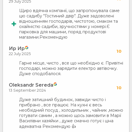
29 July 2025
Щиро вдячна компанії, що запропонувала саме
цю садибу "Гостиний двір". Дуже задоволені
відношенням господарів, чистотою, смаком та
охайністю садиби, зручностями у номері.Є
парковка для машини, поряд продуктові
магазини.Рекомендую
Ир Ир
10
22 July 2025
Гарне місце, чисто , все що необхідно є. Привітні
господарі, можно зарядити електро автівочку.
Дуже сподобалося.
Oleksandr Sereda
10
13 September 2024
Дуже затишний будинок, завжди чисто і
прибрано , все працює. На кухні є весь
необхідний посуд , холодильник , чайник ,можно
готувати самим , а можно щось замовити в Марії
Василівни хазяйки , дуже смачно готує і ціна
адекватна Рекомендую 👍