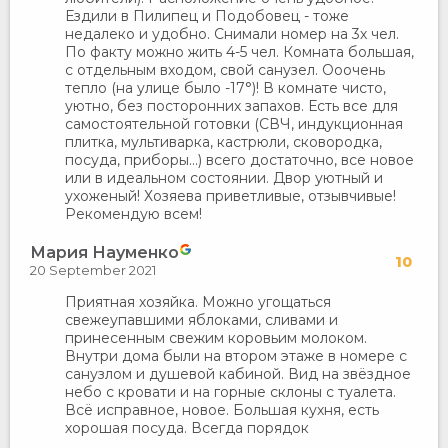
Ездили в Пилипец и Подобовец - тоже
недалеко и удобно. Снимали номер на 3х чел.
По факту можно жить 4-5 чел. Комната большая,
с отдельным входом, свой санузел. Ооочень
тепло (на улице было -17°)! В комнате чисто,
уютно, без посторонних запахов. Есть все для
самостоятельной готовки (СВЧ, индукционная
плитка, мультиварка, кастрюли, сковородка,
посуда, приборы...) всего достаточно, все новое
или в идеальном состоянии. Двор уютный и
ухоженый! Хозяева приветливые, отзывчивые!
Рекомендую всем!
Мария Науменко
10
20 September 2021
Приятная хозяйка. Можно угощаться
свежеупавшими яблоками, сливами и
принесенным свежим коровьим молоком.
Внутри дома были на втором этаже в номере с
санузлом и душевой кабиной. Вид на звёздное
небо с кровати и на горные склоны с туалета.
Всё исправное, новое. Большая кухня, есть
хорошая посуда. Всегда порядок