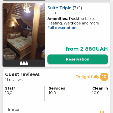
Suite Triple (3+1)
+
Amenities
: Desktop table,
Heating, Wardrobe and more 1
Full description
from 2 880UAH
Reservation
Guest reviews
Delightfully
10
11 reviews
Staff
Services
Cleanlines
10,0
10,0
10,0
Інеса
10