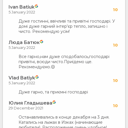
Ivan Batiuk
10
5 January 2022
Дуже гостинні, ввічливі та привітні господарі. У
домі дуже гарний інтер'єр тепло, затишно і
чисто. Рекомендую усім!
Люда Батюк
10
5 January 2022
Все гарно,нам дуже сподобалось,господарі
привітні, всюди чисто.Приїдемо ще.
Рекомендуємо.😌
Vlad Batiyk
10
5 January 2022
Дуже гарно, та приємні господарі
Юлия Гладышева
10
29 December 2021
Останавливались в конце декабря на 3 дня.
Катались на лыжах в Изках (начинающие
любители). Расположение очень удобное!