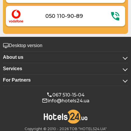
050 110-90-89
Desktop version
About us
Services
About company
For Partners
For corporate clients
Confidentiality
For hotels
Booking for groups
Public offer
067 510-15-04
info@hotels24.ua
Affiliate program
Conference halls
Our partners
Copyright © 2010 - 2026 ТОВ "HOTELS24.UA"