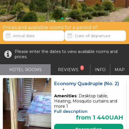
Prices and available rooms for a period of:
Please enter the dates to view available rooms and
prices.
11
HOTEL ROOMS
REVIEWS
INFO
MAP
Economy Quadruple (No. 2)
+
Amenities
: Desktop table,
Heating, Mosquito curtains and
more 1
Full description
from 1 440UAH