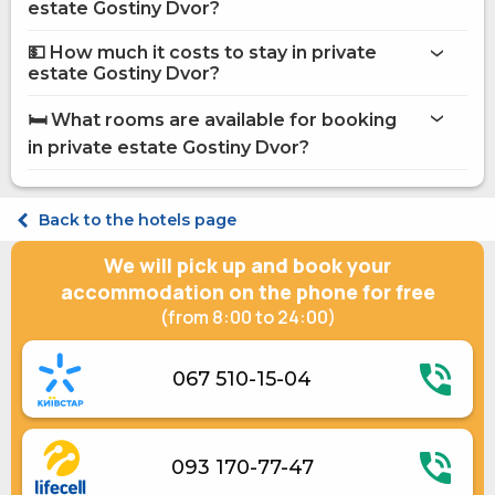
on the website
estate Gostiny Dvor?
private estate Gostiny Dvor
💵 How much it costs to stay in private
Internet
estate Gostiny Dvor?
Parking
private estate Gostiny Dvor
Washing house
🛏️ What rooms are available for booking
Brazier
on Hotels24.ua
in private estate Gostiny Dvor?
Barbecue Accessories
Paid transfer
Children playground
Economy Quadruple (No. 2)
Shared kitchen
Economy Quadruple №3
Back to the hotels page
Fridge
Economy Triple №1
Microwave
Suite Triple (3+1)
We will pick up and book your
Gas / electric stove
Electric kettle
accommodation on the phone for free
Kitchenware
(from 8:00 to 24:00)
Electric generator
067 510-15-04
093 170-77-47