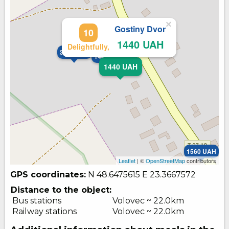
×
Gostiny Dvor
10
1440 UAH
Delightfully,
3300 UAH
1440 UAH
1440 UAH
1560 UAH
Leaflet
| ©
OpenStreetMap
contributors
GPS coordinates:
N 48.6475615
E 23.3667572
Distance to the object:
Bus stations
Volovec ~ 22.0km
Railway stations
Volovec ~ 22.0km