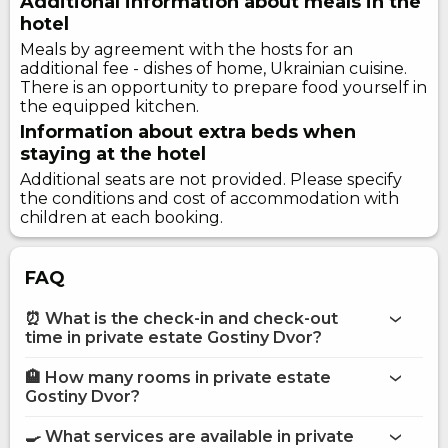
Additional information about meals in the
hotel
Meals by agreement with the hosts for an
additional fee - dishes of home, Ukrainian cuisine.
There is an opportunity to prepare food yourself in
the equipped kitchen.
Information about extra beds when
staying at the hotel
Additional seats are not provided. Please specify
the conditions and cost of accommodation with
children at each booking.
FAQ
⏰ What is the check-in and check-out
time in private estate Gostiny Dvor?
🏨 How many rooms in private estate
More information about Private estate Gostiny Dvor
Gostiny Dvor?
private estate Gostiny Dvor
🍳 What services are available in private