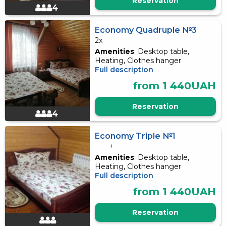
Reservation
4
Economy Quadruple №3
2x
Amenities
: Desktop table,
Heating, Clothes hanger
Full description
from 1 440UAH
Reservation
4
Economy Triple №1
+
Amenities
: Desktop table,
Heating, Clothes hanger
Full description
from 1 440UAH
Reservation