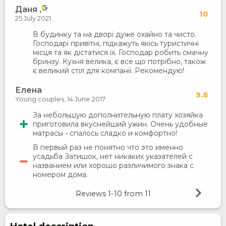
Даня ,
10
25 July 2021
В будинку та на дворі дуже охайно та чисто.
Господарі привітні, підкажуть якісь туристичні
місця та як дістатися їх. Господар робить смачну
бринзу. Кухня велика, є все що потрібно, також
є великий стіл для компанії. Рекомендую!
Елена
9.8
Young couples,
14 June 2017
За небольшую дополнительную плату хозяйка
приготовила вкуснейший ужин. Очень удобные
матрасы - спалось сладко и комфортно!
В первый раз не понятно что это именно
усадьба Затишок, нет никаких указателей с
названием или хорошо различимого знака с
номером дома.
Reviews
1-10
from
11