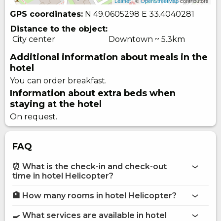
Leaflet
| ©
OpenStreetMap
contributors
GPS coordinates:
N 49.0605298
E 33.4040281
Distance to the object:
City center
Downtown ~ 5.3km
Additional information about meals in the
hotel
You can order breakfast.
Information about extra beds when
staying at the hotel
On request.
FAQ
⏰ What is the check-in and check-out
time in hotel Helicopter?
🏨 How many rooms in hotel Helicopter?
More information about Hotel Helicopter
hotel Helicopter
🍳 What services are available in hotel