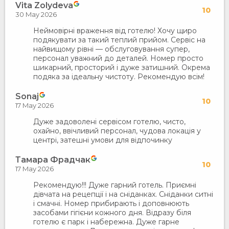
Vita Zolydeva
10
30 May 2026
​Неймовірні враження від готелю! Хочу щиро
подякувати за такий теплий прийом. Сервіс на
найвищому рівні — обслуговування супер,
персонал уважний до деталей. Номер просто
шикарний, просторий і дуже затишний. Окрема
подяка за ідеальну чистоту. Рекомендую всім!
Sonaj
10
17 May 2026
Дуже задоволені сервісом готелю, чисто,
охайно, ввічливий персонал, чудова локація у
центрі, затешні умови для відпочинку
Тамара Фрадчак
10
17 May 2026
Рекомендую!!! Дуже гарний готель. Приємні
дівчата на рецепції і на сніданках. Сніданки ситні
і смачні. Номер прибирають і доповнюють
засобами гігієни кожного дня. Відразу біля
готелю є парк і набережна. Дуже гарне