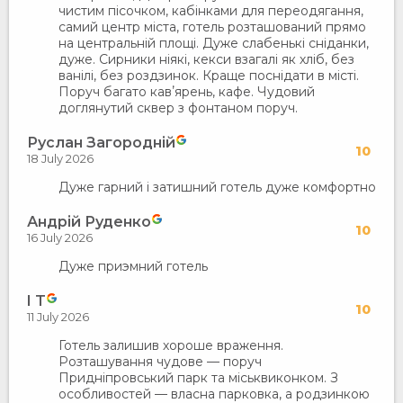
чистим пісочком, кабінками для переодягання,
самий центр міста, готель розташований прямо
на центральній площі. Дуже слабенькі сніданки,
дуже. Сирники ніякі, кекси взагалі як хліб, без
ванілі, без роздзинок. Краще поснідати в місті.
Поруч багато кавʼярень, кафе. Чудовий
доглянутий сквер з фонтаном поруч.
Руслан Загородній
10
18 July 2026
Дуже гарний і затишний готель дуже комфортно
Андрій Руденко
10
16 July 2026
Дуже приэмний готель
I T
10
11 July 2026
​Готель залишив хороше враження.
Розташування чудове — поруч
Придніпровський парк та міськвиконком. З
особливостей — власна парковка, а родзинкою