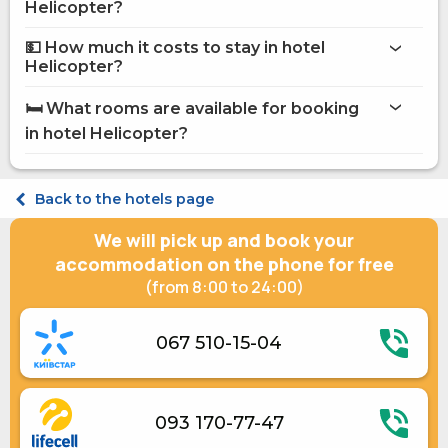
on the website
Helicopter?
hotel Helicopter
💵 How much it costs to stay in hotel
Internet
Helicopter?
Parking
hotel Helicopter
Washing house
🛏️ What rooms are available for booking
Room service
on Hotels24.ua
in hotel Helicopter?
POS terminal
Paid transfer
Electric generator
Comfort Double
Shelter in a hotel
Comfort Double
Back to the hotels page
Suite Double
We will pick up and book your
accommodation on the phone for free
(from 8:00 to 24:00)
067 510-15-04
093 170-77-47