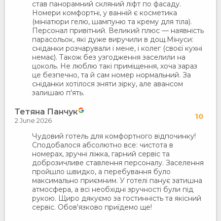
став панорамний скляний ліфт по фасаду.
Номери комфортні, у ванній є косметика
(мініатюри гелю, шампуню та крему для тіла).
Персонал привітний. Великий плюс — наявність
парасольок, які дуже виручили в дощ. ​Мінуси:
сніданки розчарували і мене, і колег (своєї кухні
немає). Також без узгодження заселили на
цоколь. Не люблю такі приміщення, хоча зараз
це безпечно, та й сам номер нормальний. За
сніданки хотілося зняти зірку, але авансом
залишаю п'ять.
Тетяна Панчук
10
2 June 2026
Чудовий готель для комфортного відпочинку!
Сподобалося абсолютно все: чистота в
номерах, зручні ліжка, гарний сервіс та
доброзичливе ставлення персоналу. Заселення
пройшло швидко, а перебування було
максимально приємним. У готелі панує затишна
атмосфера, а всі необхідні зручності були під
рукою. Щиро дякуємо за гостинність та якісний
сервіс. Обов'язково приїдемо ще!