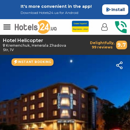
It's more convenient in the app!
Install
Download Hotels24.ua for Android
Hotel Helicopter
Delightfully,
9.7
Kremenchuk, Henerala Zhadova
99 reviews
Str, 1V
INSTANT BOOKING