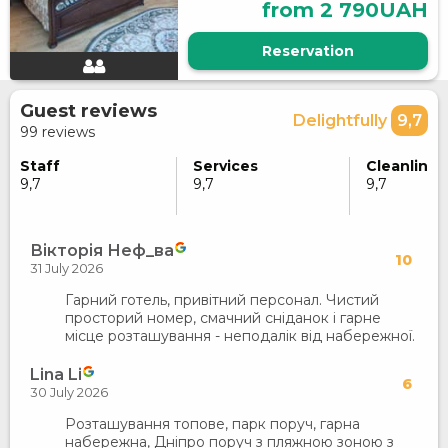
from 2 790UAH
Reservation
Guest reviews
Delightfully
9,7
99 reviews
Staff
Services
Cleanlines
9,7
9,7
9,7
Вікторія Неф_ва
10
31 July 2026
Гарний готель, привітний персонал. Чистий
просторий номер, смачний сніданок і гарне
місце розташування - неподалік від набережної.
Lina Li
6
30 July 2026
Розташування топове, парк поруч, гарна
набережна, Дніпро поруч з пляжною зоною з