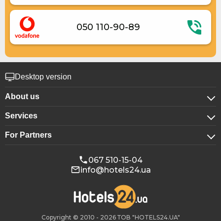
050 110-90-89
Desktop version
About us
Services
About company
For Partners
For corporate clients
Confidentiality
For hotels
Booking for groups
Public offer
067 510-15-04
info@hotels24.ua
Affiliate program
Conference halls
Our partners
Copyright © 2010 - 2026 ТОВ "HOTELS24.UA"