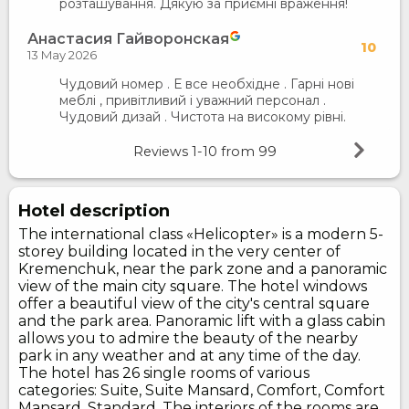
розташування. Дякую за приємні враження!
Анастасия Гайворонская
10
13 May 2026
Чудовий номер . Е все необхідне . Гарні нові
меблі , привітливий і уважний персонал .
Чудовий дизай . Чистота на високому рівні.
Reviews
1-10
from
99
Hotel description
The international class «Helicopter» is a modern 5-
storey building located in the very center of
Kremenchuk, near the park zone and a panoramic
view of the main city square. The hotel windows
offer a beautiful view of the city's central square
and the park area. Panoramic lift with a glass cabin
allows you to admire the beauty of the nearby
park in any weather and at any time of the day.
The hotel has 26 single rooms of various
categories: Suite, Suite Mansard, Comfort, Comfort
Mansard, Standard. The interiors of the rooms are