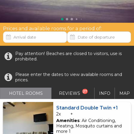
Prices and available rooms for a period of:
Pay attention! Beaches are closed to visitors, use is
prohibited.
Please enter the dates to view available rooms and
prices.
27
HOTEL ROOMS
REVIEWS
INFO
MAP
Standard Double Twin +1
2x
+
Amenities
: Air Conditioning,
Heating, Mosquito curtains and
more 1