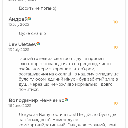
Досить не погано)
Андрей
10
15 July 2025
Дуже смачно
Lev Uletaev
10
13 July 2025
гарний готель за свої гроші. дуже приємні і
клієнтоорієнтовані дівчата на рецепції, чисті і
охайні номери з хорошим інтерʼєром,
розташування на околиці - в нашому випадку це
було плюсом. єдиний мінус - був забитий злив в
душі, через що неможливо нормально і довго
помитися.
Володимир Немченко
10
16 June 2025
Дякую за Вашу гостинність! Це дійсно було для
нас "знахідкою". Номер дуже
комфортний,затишний. Сніданок смачний,гарні