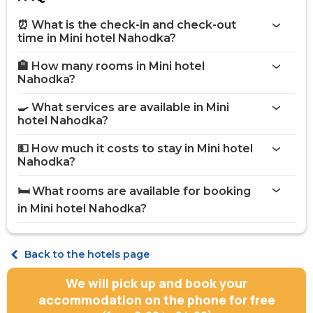
⏰ What is the check-in and check-out
time in Mini hotel Nahodka?
🏨 How many rooms in Mini hotel
More information about Mini hotel Nahodka
Nahodka?
Mini hotel Nahodka
🍳 What services are available in Mini
on the website
hotel Nahodka?
Mini hotel Nahodka
💵 How much it costs to stay in Mini hotel
Bar
Nahodka?
Internet
Mini hotel Nahodka
Parking
🛏️ What rooms are available for booking
Restaurant
on Hotels24.ua
in Mini hotel Nahodka?
Room service
POS terminal
Food and beverage delivery to the room
Standard Double Twin +1
Breakfast in the room
Standard Double double
Back to the hotels page
Secured parking
Electric generator
We will pick up and book your
accommodation on the phone for free