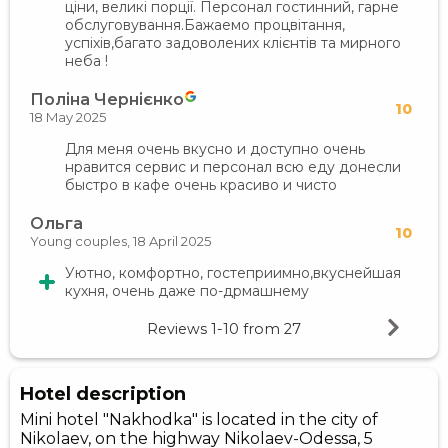
ціни, великі порції. Персонал гостинний, гарне
обслуговування.Бажаемо процвітання,
успіхів,багато задоволених клієнтів та мирного
неба !
Поліна Чернієнко
10
18 May 2025
Для меня очень вкусно и доступно очень
нравится сервис и персонал всю еду донесли
быстро в кафе очень красиво и чисто
Ольга
10
Young couples,
18 April 2025
Уютно, комфортно, гостеприимно,вкуснейшая
кухня, очень даже по-дрмашнему
Reviews
1-10
from
27
Hotel description
Mini hotel "Nakhodka" is located in the city of
Nikolaev, on the highway Nikolaev-Odessa, 5