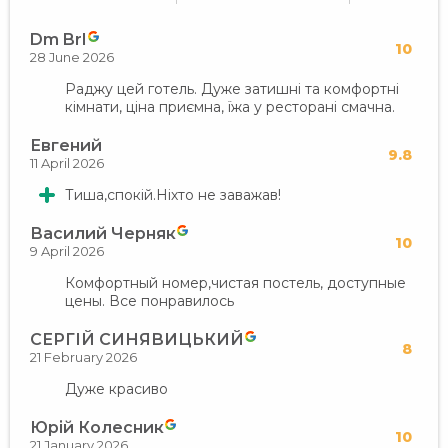
Dm BrI
10
28 June 2026
Раджу цей готель. Дуже затишні та комфортні
кімнати, ціна приємна, їжа у ресторані смачна.
Евгений
9.8
11 April 2026
Тиша,спокій.Ніхто не заважав!
Василий Черняк
10
9 April 2026
Комфортный номер,чистая постель, доступные
цены. Все понравилось
СЕРГІЙ СИНЯВИЦЬКИЙ
8
21 February 2026
Дуже красиво
Юрій Колесник
10
21 January 2026