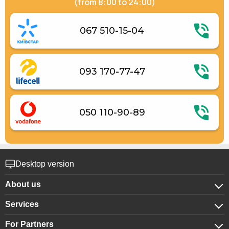
(from 8:00 to 24:00)
067 510-15-04
093 170-77-47
050 110-90-89
Desktop version
About us
Services
About company
For Partners
For corporate clients
Confidentiality