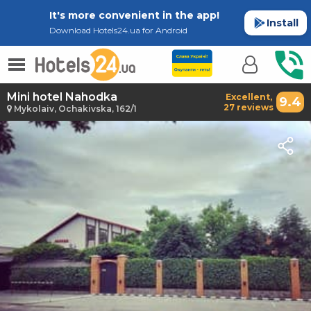
It's more convenient in the app!
Install
Download Hotels24.ua for Android
Mini hotel Nahodka
Excellent,
9.4
27 reviews
Mykolaiv, Ochakivska, 162/1