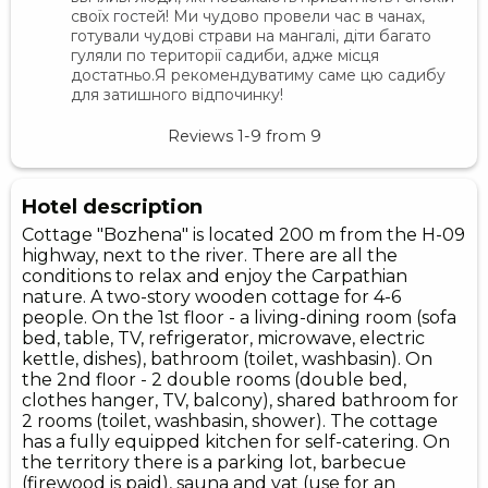
своїх гостей! Ми чудово провели час в чанах,
готували чудові страви на мангалі, діти багато
гуляли по території садиби, адже місця
достатньо.Я рекомендуватиму саме цю садибу
для затишного відпочинку!
Reviews
1-9
from
9
Hotel description
Cottage "Bozhena" is located 200 m from the H-09
highway, next to the river. There are all the
conditions to relax and enjoy the Carpathian
nature. A two-story wooden cottage for 4-6
people. On the 1st floor - a living-dining room (sofa
bed, table, TV, refrigerator, microwave, electric
kettle, dishes), bathroom (toilet, washbasin). On
the 2nd floor - 2 double rooms (double bed,
clothes hanger, TV, balcony), shared bathroom for
2 rooms (toilet, washbasin, shower). The cottage
has a fully equipped kitchen for self-catering. On
the territory there is a parking lot, barbecue
(firewood is paid), sauna and vat (use for an