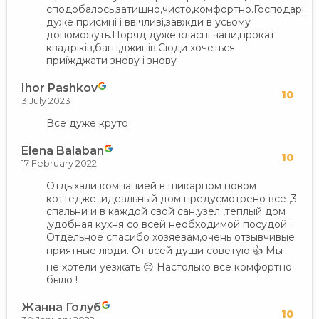
сподобалось,затишно,чисто,комфортно.Господарі
дуже приємні і ввічливі,завжди в усьому
допоможуть.Поряд дуже класні чани,прокат
квадріків,баггі,джипів.Сюди хочеться
приїжджати знову і знову
Ihor Pashkov
10
3 July 2023
Все дуже круто
Elena Balaban
10
17 February 2022
Отдыхали компанией в шикарном новом
коттедже ,идеальный дом предусмотрено все ,3
спальни и в каждой свой сан.узел ,теплый дом
,удобная кухня со всей необходимой посудой .
Отдельное спасибо хозяевам,очень отзывчивые
приятные люди. От всей души советую 👍 Мы
не хотели уезжать 😔 Настолько все комфортно
было !
Жанна Голуб
10