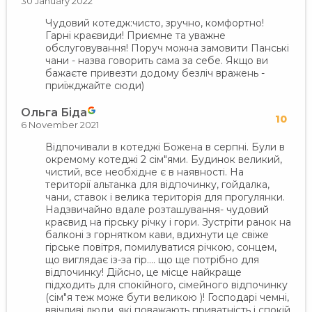
30 January 2022
Чудовий котедж:чисто, зручно, комфортно!
Гарні краєвиди! Приємне та уважне
обслуговування! Поруч можна замовити Панські
чани - назва говорить сама за себе. Якщо ви
бажаєте привезти додому безліч вражень -
приїжджайте сюди)
Ольга Біда
10
6 November 2021
Відпочивали в котеджі Божена в серпні. Були в
окремому котеджі 2 сім"ями. Будинок великий,
чистий, все необхідне є в наявності. На
території альтанка для відпочинку, гойдалка,
чани, ставок і велика територія для прогулянки.
Надзвичайно вдале розташування- чудовий
краєвид на гірську річку і гори. Зустріти ранок на
балконі з горнятком кави, вдихнути це свіже
гірське повітря, помилуватися річкою, сонцем,
що виглядає із-за гір.... що ще потрібно для
відпочинку! Дійсно, це місце найкраще
підходить для спокійного, сімейного відпочинку
(сім"я теж може бути великою )! Господарі чемні,
ввічливі люди, які поважають приватність і спокій