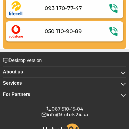
093 170-77-47
050 110-90-89
Desktop version
About us
Services
About company
For Partners
For corporate clients
Confidentiality
For hotels
Booking for groups
Public offer
067 510-15-04
info@hotels24.ua
Affiliate program
Conference halls
Our partners