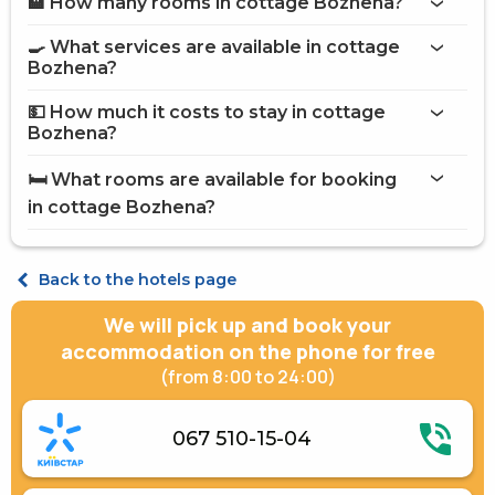
🏨 How many rooms in cottage Bozhena?
More information about Cottage Bozhena
cottage Bozhena
🍳 What services are available in cottage
on the website
Bozhena?
cottage Bozhena
💵 How much it costs to stay in cottage
Internet
Bozhena?
Sauna
cottage Bozhena
Vat
🛏️ What rooms are available for booking
Brazier
on Hotels24.ua
in cottage Bozhena?
Street parking
Electric generator
Gazebos
Cottage Quadruple
Cottage 6-places
Back to the hotels page
We will pick up and book your
accommodation on the phone for free
(from 8:00 to 24:00)
067 510-15-04