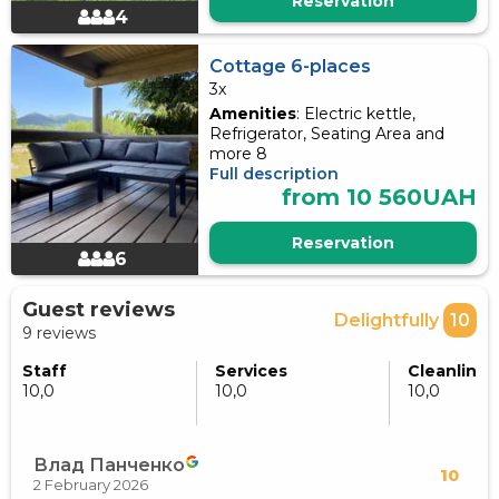
Reservation
4
Cottage 6-places
3x
Amenities
: Electric kettle,
Refrigerator, Seating Area and
more 8
Full description
from 10 560UAH
Reservation
6
Guest reviews
Delightfully
10
9 reviews
Staff
Services
Cleanlines
10,0
10,0
10,0
Влад Панченко
10
2 February 2026