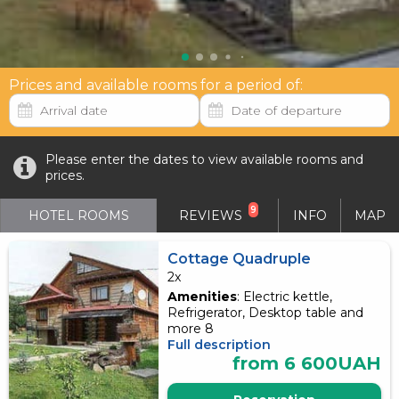
Prices and available rooms for a period of:
Please enter the dates to view available rooms and
prices.
9
HOTEL ROOMS
REVIEWS
INFO
MAP
Cottage Quadruple
2x
Amenities
: Electric kettle,
Refrigerator, Desktop table and
more 8
Full description
from 6 600UAH