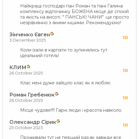
Найкращі господарі пан Роман та пані Галина
комплексу відпочинку БОЖЕНА місце де спокій
та якість на висоті. " ПАНСЬКІ ЧАНИ" -це просто
незрівнянно з якими іншими. Рекомендуємо!
Зінченко Євген
10
3 December 2025
Коли їхали в карпати то зупинялись тут
ідеальний готель!
КЛИМ
10
26 October 2025
Клас мені дуже зайшло клас як я люблю
Роман Гребенюк
10
26 October 2025
Місце чудове!!!! Гарні люди і красота навколо.
Олександр Сірик
10
25 October 2023
Проживали тут не перший раз,як завжди все