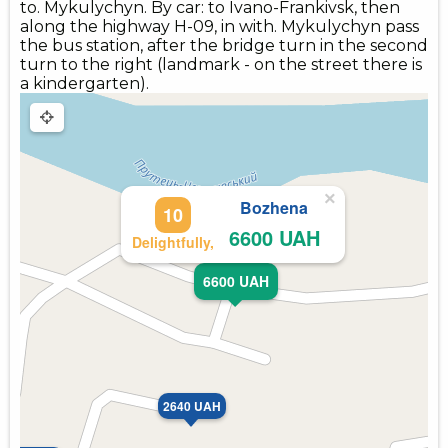
to. Mykulychyn. By car: to Ivano-Frankivsk, then
along the highway H-09, in with. Mykulychyn pass
the bus station, after the bridge turn in the second
turn to the right (landmark - on the street there is
a kindergarten).
×
Bozhena
10
6600 UAH
Delightfully,
6600 UAH
2640 UAH